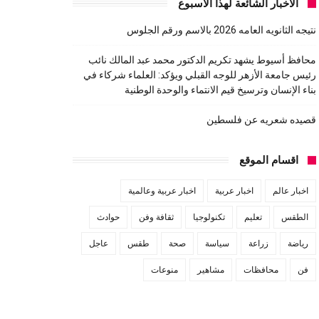
الاخبار الشائعة لهذا الاسبوع
نتيجه الثانويه العامه 2026 بالاسم ورقم الجلوس
محافظ أسيوط يشهد تكريم الدكتور محمد عبد المالك نائب
رئيس جامعة الأزهر للوجه القبلي ويؤكد: العلماء شركاء في
بناء الإنسان وترسيخ قيم الانتماء والوحدة الوطنية
قصيده شعريه عن فلسطين
اقسام الموقع
اخبار عالم
اخبار عربية
اخبار عربية وعالمية
الطقس
تعليم
تكنولوجيا
ثقافة وفن
حوادث
رياضة
زراعة
سياسة
صحة
طقس
عاجل
فن
محافظات
مشاهير
منوعات