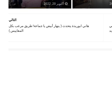
أكتوبر 20, 2022
التالي
ي
هاني ابوريدة يتحدث ( ينهار أبيض يا جماعة! طريق مرعب بكل
يد
المقاييس )