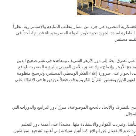
العسكرية المصرية هي جزء من مسار يتطلب المتابعة والاستمرارية، نظراً
القاطرة لقيادة الجهود نحو تطوير الدولة المصرية وبناء قدراتها، أخذاً في
وتقييم مستمر.
اعلي تطرق أيضًا إلى دور الأزهر الشريف ومعاهده في نشر صحيح الدين
ناهج الأزهر وإدماج مواد تتعلق بالأمن القومي والرؤية المصرية للواقع
 شدد الحوار على ضرورة إعلاء الفكر الوسطي المستنير، وترسيخ منظومة
سية لفهم الدين وتفسير القرآن الكريم بدقة، فضلاً عن دورها في الاطلاع على
 للتطرف والإلحاد بالحجج الموضوعية، مبرزًا دور البرامج والدورات التي
لمجال.
هيل وتدريب الكوادر والاستفادة منها، مشددًا على أهمية دور التعليم
 عدم الانفصال عن الواقع. كما أشار سيادته إلى أهمية تشجيع المواطنين