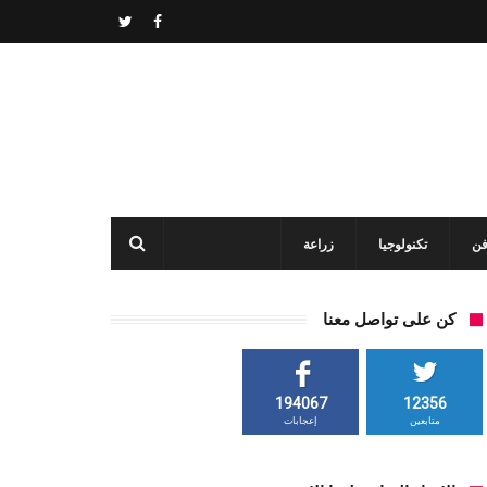
فن
تكنولوجيا
زراعة
كن على تواصل معنا
194067
12356
متابعين
إعجابات