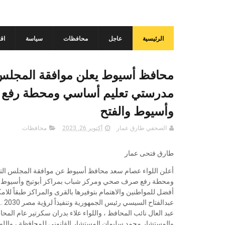
الرئيسية
عاجل
محافظات
سياسة
اق
محافظ أسيوط يعلن موافقة المجلس 
مدرستي تعليم أساسي ومحطة رفع 
وأسيوط والفتح
الصحفي طارق عمار
أكتوبر 26, 2023
محافظات
طارق فتحى عمار
أعلن اللواء عصام سعد محافظ أسيوط عن موافقة المجلس ال
ومحطة رفع صرف صحي ومركز شباب بمراكز أبوتيج وأسيوط وال
أفضل للمواطنين والاهتمام بتوفيرها بالقرى والمراكز طبقاً للامك
عبد
عبد العال نائب المحافظ ، واللواء علاء بدران سكرتير عام ال
والمستشار محمد سليمان المستشار القانوني للمحافظة ، والل