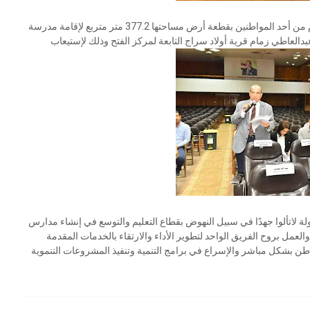
وأضاف محافظ أسيوط إنه تمت الموافقة على قبول تبرع مقدم من أحد المواطنين بقطعة أرض مساحتها 377.2 متر متربع لإقامة مدرسة
دالعاطي زمام قرية أولاد سراج التابعة لمركز الفتح وذلك لإستيعاب
لة لاتألوا جهدًا في سبيل النهوض بقطاع التعليم والتوسع في إنشاء مدارس
لعمل بروح الفريق الواحد لتطوير الأداء والارتقاء بالخدمات المقدمة
طن بشكل مباشر والإسراع في برامج التنمية وتنفيذ المشروعات التنموية