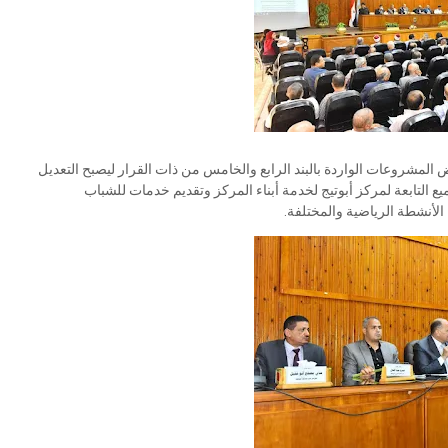
صيص رقم 1339 لسنة 2014 باستبدال بعض المشروعات الواردة بالبند الرابع والخامس من ذات القرار ليصبح التعديل
ر مربع بقرية بني سميع التابعة لمركز أبوتيج لخدمة أبناء المركز وتقديم خدمات للشباب
الأنشطة الرياضية والمختلفة.