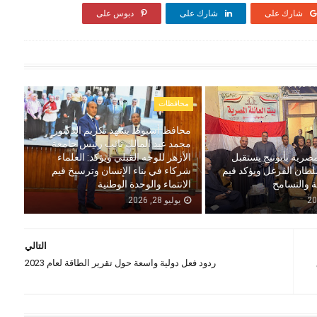
شارك على
شارك على
دبوس على
محافظات
محافظ أسيوط يشهد تكريم الدكتور
محمد عبد المالك نائب رئيس جامعة
مصرية بأبوتيج يستقبل
الأزهر للوجه القبلي ويؤكد: العلماء
لطان الفرغل ويؤكد قيم
شركاء في بناء الإنسان وترسيخ قيم
ة والتسامح
الانتماء والوحدة الوطنية
يوليو 28, 2026
التالي
ردود فعل دولية واسعة حول تقرير الطاقة لعام 2023