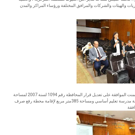
ت والهيئات والشركات والمرافق المختلفة ورؤساء المراكز والمدن
وقال محافظ أسيوط إن جلسة المجلس التنفيذي للمحافظة تضمنت الموافقة على تعديل قرار المحافظة رقم 1094 لسنة 2007 لمساحة
فدان و8 قيراط و2سهم ليصبح التعديل 2889.60 متر مربع لإقامة مدرسة تعليم أساسي ومساحة 385متر مربع لإقامة محطة رفع صرف
افقة