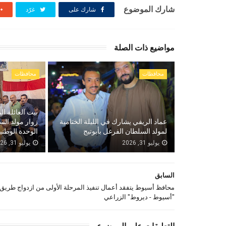
شارك الموضوع
شارك على
غرّد
مواضيع ذات الصلة
محافظات
محافظات
بيت العائلة ال
عماد الريفي يشارك في الليلة الختامية
زوار مولد الس
لمولد السلطان الفرغل بأبوتيج
الوحدة الوطني
يوليو 31, 2026
يوليو 31, 2026
السابق
محافظ أسيوط يتفقد أعمال تنفيذ المرحلة الأولى من ازدواج طريق
"أسيوط - ديروط" الزراعي