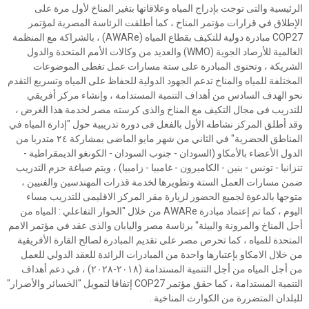
الرئيسية والتى توجت بإدراج المياه وعلاقاتها بتغير المناخ لأول مرة على
الإطلاق في قرارات مؤتمر المناخ ، كما أطلقت الرئاسة المصرية لمؤتمر
COP27 مبادرة دولية للتكيف بقطاع المياه (AWARe) ، بالشراكة مع المنظمة
العالمية للأرصاد الجوية (WMO) والعديد من وكالات الأمم المتحدة والدول
الشريكة ، وتحتوى المبادرة على ستة مسارات عمل تغطى الموضوعات
المختلفة للمياه والمناخ تدعم الجهود الدولية للحفاظ على المياه وتسريع التقدم
نحو الهدف السادس من أهداف التنمية المستدامة ، وإنشاء مركز أفريقي
للتدريب فى مجال التكيف مع المناخ والذى كرسته مصر لخدمة هذا الغرض ،
وقد أطلق المركز نشاطه الأول بالفعل فى دورة تدريبية حول "إدارة المياه في
المناطق الحضرية" في الثاني من شهر مايو الماضى بمشاركة ٢٤ متدربا من
الدول الأعضاء بالأمكاو (السودان - جنوب السودان - الكونغو الديمقراطية -
تنزانيا - تونس - بنين - الكاميرون - غامبيا - زامبيا) ، ويتم صياغة حزم التدريب
ضمن مسارات العمل الستة وتطويرها لخدمة قدرات المهندسين والفنيين ،
متوجها بالدعوة لجميع الحضور لزيارة مقر المركز الاقليمى للتدريب مساء
اليوم ، كما تم إعتماد مبادرة AWARe من خلال "الحوار التفاعلي : المياه من
أجل المناخ والمرونة والبيئة" برئاسة مصر واليابان والذى عقد في مؤتمر الامم
المتحدة للمياه ، كما تحرص مصر على تقديم المبادرة لصالح القارة الأفريقية
من خلال الامكاو بإعتبارها واحدة من المبادرات الرائدة للعقد الدولي للعمل
من أجل المياه من أجل التنمية المستدامة (٢٠١٨-٢٠٢٨) ، في دعم أهداف
التنمية المستدامة ، كما حقق مؤتمر COP27 إتفاقا لتمويل "الخسائر والأضرار"
للبلدان المتضررة من الكوارث المناخية .