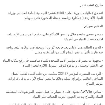
طارق فتحى عمار
انطلاق فعاليات الدورة العادية الثالثة عشرة للجمعية العامة لمجلس وزراء
المياه الأفارقة (الامكاو) برئاسة الاستاذ الدكتور/ هانى سويلم
الدكتور سويلم :
- مصر تسعى جاهدة خلال رئاستها للامكاو على تحقيق المزيد من الإنجازات
لخدمة قضايا المياه فى أفريقيا
- الدورة الحالية هى الاولى بعد جائحة كورونا ، وتنعقد فى الوقت الذى تواجه
فيه قارتنا تأثيرات تغير المناخ أكثر من أي وقت مضى
- مجهودات مصر فى مؤتمر الأمم المتحدة للمياه ساهمت في رفع مكانة المياه
في النظم الوطنية ، والدعوة لتوفير التمويل اللازم لقطاع المياه
- الرئاسة المصرية لمؤتمر COP27 تمكنت من جلب المياه لقلب العمل
المناخي العالمى وإدراج المياه وعلاقاتها بتغير المناخ لأول مرة في قرارات
مؤتمر المناخ
- مبادرة AWARe تحتوى على ٦ مسارات عمل تغطى الموضوعات المختلفة
للمياه والمناخ وتدعم الجهود الدولية للحفاظ على المياه
- إنشاء مركز أفريقي للتدريب فى مجال التكيف مع المناخ والذى انطلقت