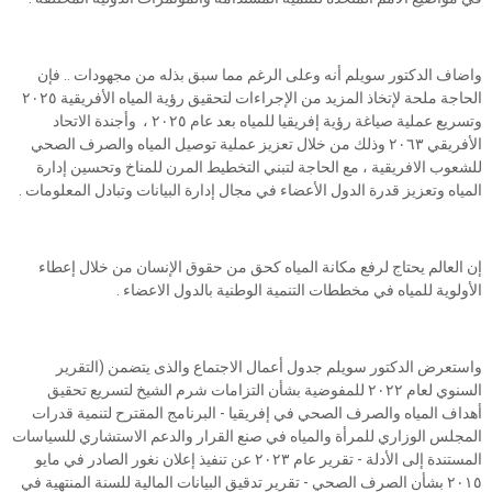
واضاف الدكتور سويلم أنه وعلى الرغم مما سبق بذله من مجهودات .. فإن
الحاجة ملحة لإتخاذ المزيد من الإجراءات لتحقيق رؤية المياه الأفريقية ٢٠٢٥
وتسريع عملية صياغة رؤية إفريقيا للمياه بعد عام ٢٠٢٥ ، وأجندة الاتحاد
الأفريقي ٢٠٦٣ وذلك من خلال تعزيز عملية توصيل المياه والصرف الصحي
للشعوب الافريقية ، مع الحاجة لتبني التخطيط المرن للمناخ وتحسين إدارة
المياه وتعزيز قدرة الدول الأعضاء في مجال إدارة البيانات وتبادل المعلومات .
إن العالم يحتاج لرفع مكانة المياه كحق من حقوق الإنسان من خلال إعطاء
الأولوية للمياه في مخططات التنمية الوطنية بالدول الاعضاء .
واستعرض الدكتور سويلم جدول أعمال الاجتماع والذى يتضمن (التقرير
السنوي لعام ٢٠٢٢ للمفوضية بشأن التزامات شرم الشيخ لتسريع تحقيق
أهداف المياه والصرف الصحي في إفريقيا - البرنامج المقترح لتنمية قدرات
المجلس الوزاري للمرأة والمياه في صنع القرار والدعم الاستشاري للسياسات
المستندة إلى الأدلة - تقرير عام ٢٠٢٣ عن تنفيذ إعلان نغور الصادر في مايو
٢٠١٥ بشأن الصرف الصحي - تقرير تدقيق البيانات المالية للسنة المنتهية في