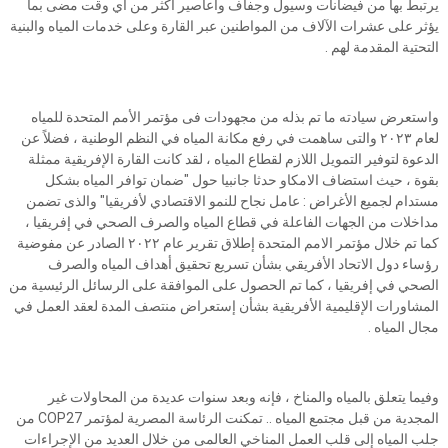
يرتبط بها من فيضانات وسيول وجفاف وأعاصير أكثر من أي وقت مضى بما
يؤثر على عشرات الآلاف من المواطنين عبر القارة وعلى خدمات المياه والبنية
التحتية المقدمة لهم .
واستعرض سيادته ما تم بذله من مجهودات فى مؤتمر الأمم المتحدة للمياه
لعام ٢٠٢٣ والتى ساهمت في رفع مكانة المياه في النظم الوطنية ، فضلاً عن
الدعوة لتوفير التمويل اللازم لقطاع المياه ، لقد كانت القارة الإفريقية ممثلة
بقوة ، حيث استضاف الامكاو حدثا جانبيا حول "ضمان توافر المياه بشكل
مستدام لجميع الأغراض : عامل نجاح للنمو الاقتصادي لأفريقيا" والذى تضمن
مداخلات من الجهات الفاعلة في قطاع المياه والصرف الصحي في إفريقيا ،
كما تم خلال مؤتمر الامم المتحدة إطلاق تقرير عام ٢٠٢٢ الصادر عن مفوضية
رؤساء دول الاتحاد الأفريقي بشأن تسريع تحقيق أهداف المياه والصرف
الصحي في إفريقيا ، كما تم الحصول على الموافقة على الرسائل الرئيسية من
المشاورات الإقليمية الأفريقية بشأن إستعراض منتصف المدة لعقد العمل في
مجال المياه .
وفيما يتعلق بالمياه والمناخ ، فإنه وبعد سنوات عديدة من المحاولات غير
المجدية من قبل مجتمع المياه .. تمكنت الرئاسة المصرية لمؤتمر COP27 من
جلب المياه إلى قلب العمل المناخي العالمى من خلال العديد من الإجراءات