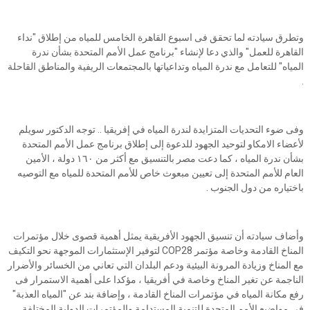
وتطرق سيادته لما تحقق فى اسبوع القاهرة الخامس للمياه من إطلاق "نداء
القاهرة للعمل" والذي دعا لإنشاء "برنامج عمل الأمم المتحدة بشأن ندرة
المياه" للتعامل مع ندرة المياه وتداعياتها بالمجتمعات الريفية والمناطق القاحلة
.
وفى ضوء التحديات المتزايدة لندرة المياه في إفريقيا .. توجه الدكتور سويلم
لأعضاء الامكاو لتوحيد الجهود للدعوة إلى إطلاق برنامج عمل الأمم المتحدة
بشأن ندرة المياه ، كما دعت مصر بالتنسيق مع أكثر من ١٦٠ دولة ، الأمين
العام للأمم المتحدة إلى تعيين مبعوث خاص للأمم المتحدة للمياه مع التوصيه
باختياره من دول الجنوب .
وأضاف سيادته أن تنسيق الجهود الأفريقية يمثل أهمية قصوى خلال مؤتمرات
المناخ القادمة وخاصة مؤتمر COP28 لتوفير الإستثمارات الموجهة نحو التكيف
مع المناخ وزيادة المرونة البيئية ودعم البلدان التي تعاني من الخسائر والأضرار
الناجمة عن تغير المناخ وخاصة في أفريقيا ، مؤكدا على أهمية الاستمرار فى
رفع مكانة المياه في مؤتمرات المناخ القادمة ، وإضافة بند عن "المياه العذبة"
في مواضيع الأمم المتحدة للتنمية المستدامة والمؤتمرات الدولية المختلفة .