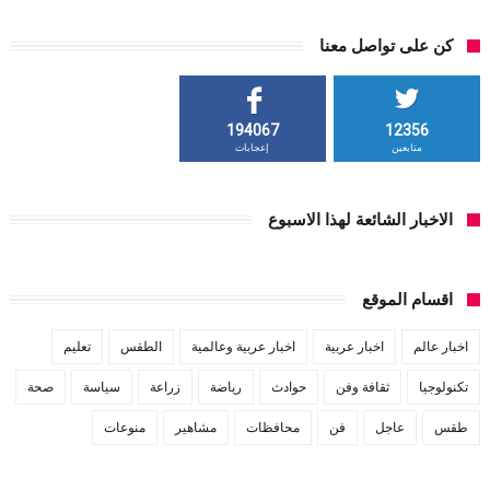
كن على تواصل معنا
194067
12356
متابعين
إعجابات
الاخبار الشائعة لهذا الاسبوع
اقسام الموقع
اخبار عالم
اخبار عربية
اخبار عربية وعالمية
الطقس
تعليم
تكنولوجيا
ثقافة وفن
حوادث
رياضة
زراعة
سياسة
صحة
طقس
عاجل
فن
محافظات
مشاهير
منوعات