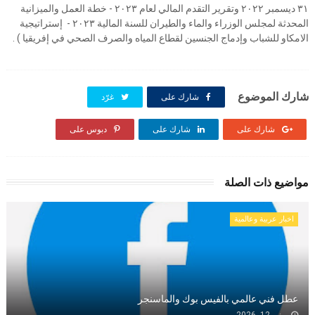
٣١ ديسمبر ٢٠٢٢ وتقرير التقدم المالي لعام ٢٠٢٣ - خطة العمل والميزانية
المحدثة لمجلس الوزراء والماء والطيران للسنة المالية ٢٠٢٣ - إستراتيجية
الامكاو للشباب وإدماج الجنسين لقطاع المياه والصرف الصحي في إفريقيا ) .
شارك الموضوع
شارك على
غرّد
شارك على
شارك على
دبوس على
مواضيع ذات الصلة
اخبار عربية وعالمية
عطل فني عالمي بالفيس بوك والماسنجر