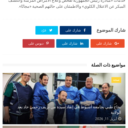
خدمات «مبادرة رئيس الجمهورية لفحص وعلاج الأمراض المزمنة والكشف
المبكر عن الاعتلال الكلوي» والاطمئنان على حالتهم الصحية «مجانًا».
شارك الموضوع
شارك على
غرّد
شارك على
شارك على
دبوس على
مواضيع ذات الصلة
صحة
نجاح طبي بجامعة أسيوط في إنقاذ سيدة من نزيف رحمي حاد بعد
الولادة
أبريل 11, 2026