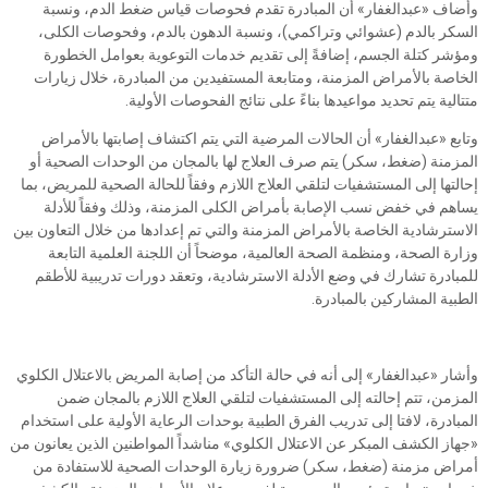
وأضاف «عبدالغفار» أن المبادرة تقدم فحوصات قياس ضغط الدم، ونسبة
السكر بالدم (عشوائي وتراكمي)، ونسبة الدهون بالدم، وفحوصات الكلى،
ومؤشر كتلة الجسم، إضافةً إلى تقديم خدمات التوعوية بعوامل الخطورة
الخاصة بالأمراض المزمنة، ومتابعة المستفيدين من المبادرة، خلال زيارات
متتالية يتم تحديد مواعيدها بناءً على نتائج الفحوصات الأولية.
وتابع «عبدالغفار» أن الحالات المرضية التي يتم اكتشاف إصابتها بالأمراض
المزمنة (ضغط، سكر) يتم صرف العلاج لها بالمجان من الوحدات الصحية أو
إحالتها إلى المستشفيات لتلقي العلاج اللازم وفقاً للحالة الصحية للمريض، بما
يساهم في خفض نسب الإصابة بأمراض الكلى المزمنة، وذلك وفقاً للأدلة
الاسترشادية الخاصة بالأمراض المزمنة والتي تم إعدادها من خلال التعاون بين
وزارة الصحة، ومنظمة الصحة العالمية، موضحاً أن اللجنة العلمية التابعة
للمبادرة تشارك في وضع الأدلة الاسترشادية، وتعقد دورات تدريبية للأطقم
الطبية المشاركين بالمبادرة.
وأشار «عبدالغفار» إلى أنه في حالة التأكد من إصابة المريض بالاعتلال الكلوي
المزمن، تتم إحالته إلى المستشفيات لتلقي العلاج اللازم بالمجان ضمن
المبادرة، لافتا إلى تدريب الفرق الطبية بوحدات الرعاية الأولية على استخدام
«جهاز الكشف المبكر عن الاعتلال الكلوي» مناشداً المواطنين الذين يعانون من
أمراض مزمنة (ضغط، سكر) ضرورة زيارة الوحدات الصحية للاستفادة من