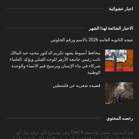
اخبار عشوائية
الاخبار الشائعة لهذا الشهر
نتيجه الثانويه العامه 2026 بالاسم ورقم الجلوس
محافظ أسيوط يشهد تكريم الدكتور محمد عبد المالك
نائب رئيس جامعة الأزهر للوجه القبلي ويؤكد: العلماء
شركاء في بناء الإنسان وترسيخ قيم الانتماء والوحدة
الوطنية
قصيده شعريه عن فلسطين
رخصه المحتوي
هذا المحتوى محمي بواسطة DMCA وغير مسموح لأي موقع بنقل أي
محتوى بأي شكل من موقع حديث العرب غير الإشارة إلى الرابط الأصلي