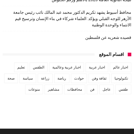
محافظ أسيوط يشهد تكريم الدكتور محمد عبد المالك نائب رئيس جامعة
الأزهر للوجه القبلي ويؤكد: العلماء شركاء في بناء الإنسان وترسيخ قيم
الانتماء والوحدة الوطنية
قصيده شعريه عن فلسطين
اقسام الموقع
اخبار عالم
اخبار عربية
اخبار عربية وعالمية
الطقس
تعليم
تكنولوجيا
ثقافة وفن
حوادث
رياضة
زراعة
سياسة
صحة
طقس
عاجل
فن
محافظات
مشاهير
منوعات