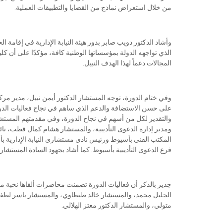
من خلال استعراض نماذج من القضايا والتطبيقات العملية.
وأشاد الدكتور دويب صابر بدور هيئة النيابة الإدارية في إقامة 
الذي تواجهه الدولة بمؤسساتها الوطنية كافة، مؤكدًا على أن ك
المجالات دعماً لهذا الهدف النبيل.
وفي ختام الدورة، توجه المستشار الدكتور أيمن نبيل، مدير مر
على حسن الاستضافة والدعم الذي ساهم في نجاح فعاليات الدورة، 
والتقدير لكل من أسهم في نجاح الدورة، وفي مقدمتهم المستشا
ومدير إدارة الدعوى التأديبية، والمستشار هشام كمال قطب، نا
المكتب الفني بأسيوط ورئيس نادي مستشاري النيابة الإدارية ب
فرع الدعوى التأديبية بأسيوط. كما أشاد بجهود السادة المستشا
جدير بالذكر أن فعاليات الدورة تضمنت محاضرات ألقاها نخبة 
الجليل محمد، والمستشار خالد طنطاوي، والمستشار ياسر لطفي
متولي، والمستشار الدكتور معتز الهلالي.