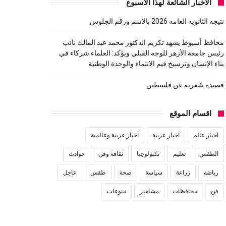
الاخبار الشائعة لهذا الاسبوع
نتيجه الثانويه العامه 2026 بالاسم ورقم الجلوس
محافظ أسيوط يشهد تكريم الدكتور محمد عبد المالك نائب
رئيس جامعة الأزهر للوجه القبلي ويؤكد: العلماء شركاء في
بناء الإنسان وترسيخ قيم الانتماء والوحدة الوطنية
قصيده شعريه عن فلسطين
اقسام الموقع
اخبار عالم
اخبار عربية
اخبار عربية وعالمية
الطقس
تعليم
تكنولوجيا
ثقافة وفن
حوادث
رياضة
زراعة
سياسة
صحة
طقس
عاجل
فن
محافظات
مشاهير
منوعات