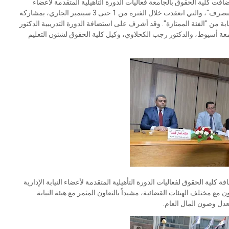
ت كلية الحقوق بالجامعة فعاليات الدورة التأهيلية المتقدمة لأعضاء
النيابة الإدارية بمحافظة أسيوط، تحت عنوان "آليات التحقيق والتصرف"، والتي انعقدت خلال الفترة من 1 حتى 3 سبتمبر الجاري، بمشاركة
نيابة من "الفئة الممتازة". وقد أشرف على استضافة الدورة التدريبية الدكتور
معة أسيوط، والدكتور رجب الكحلاوي، وكيل كلية الحقوق لشئون التعليم
ية الحقوق لفعاليات الدورة التأهيلية المتقدمة لأعضاء النيابة الإدارية
ع مختلف الهيئات القضائية، مشيداً بالتعاون المثمر مع هيئة النيابة
عدل وصون المال العام.