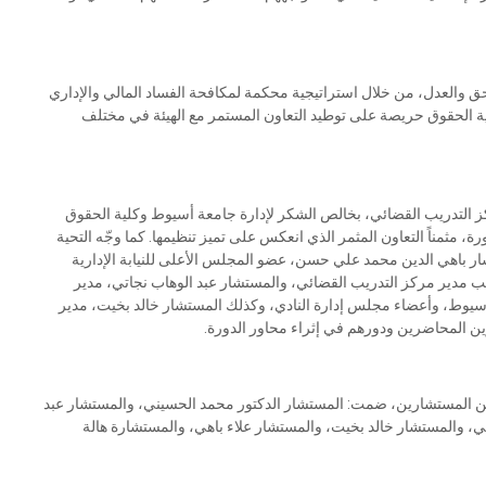
الحق والعدل، من خلال استراتيجية محكمة لمكافحة الفساد المالي والإداري
لية الحقوق حريصة على توطيد التعاون المستمر مع الهيئة في مختلف
كز التدريب القضائي، بخالص الشكر لإدارة جامعة أسيوط وكلية الحقوق
مثمناً التعاون المثمر الذي انعكس على تميز تنظيمها. كما وجّه التحية
ر باهي الدين محمد علي حسن، عضو المجلس الأعلى للنيابة الإدارية
ئب مدير مركز التدريب القضائي، والمستشار عبد الوهاب نجاتي، مدير
أسيوط، وأعضاء مجلس إدارة النادي، وكذلك المستشار خالد بخيت، مدير
رين المحاضرين ودورهم في إثراء محاور الدورة.
من المستشارين، ضمت: المستشار الدكتور محمد الحسيني، والمستشار عبد
، والمستشار خالد بخيت، والمستشار علاء باهي، والمستشارة هالة