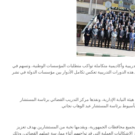
ة تدريبية وأكاديمية متكاملة تواكب متطلبات المؤسسات الوطنية، وتسهم في
ل هذه الدورات التدريبية تعكس تكامل الأدوار بين مؤسسات الدولة في نشر
ة النيابة الإدارية، ونفذها مركز التدريب القضائي برئاسة المستشار
ة بأسيوط برئاسة المستشار عبد الوهاب نجاتي.
قد بجميع محافظات الجمهورية، ويقدمها نخبة من المستشارين بهدف تعزيز
لإشكاليات العملية التي قد تواجههم أثناء ممارسة عملهم القضائي، وذلك