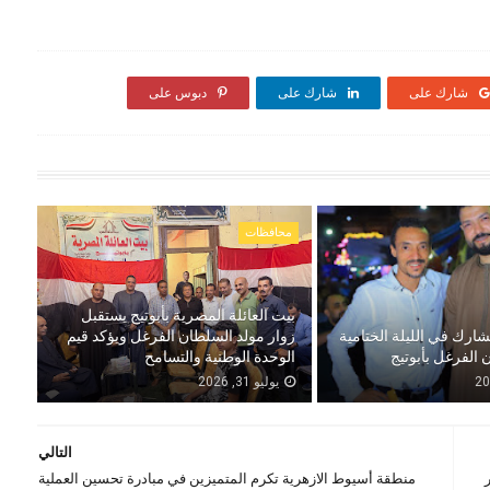
شارك على
شارك على
دبوس على
محافظات
بيت العائلة المصرية بأبوتيج يستقبل
شارك في الليلة الختامية
زوار مولد السلطان الفرغل ويؤكد قيم
 الفرغل بأبوتيج
الوحدة الوطنية والتسامح
يوليو 31, 2026
التالي
منطقة أسيوط الازهرية تكرم المتميزين في مبادرة تحسين العملية