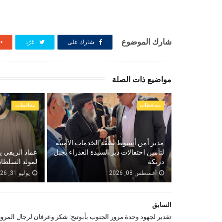
شارك الموضوع
شارك على
غرّد
مواضيع ذات الصلة
محافظات
محافظات
مدير أمن أسيوط يتفقد الخدمات الأمنية
لتأمين احتفالات دير السيدة العذراء بجبل
عماد الريفي ي
درنكة
لمولد السلطان
أغسطس 08, 2026
يوليو 31, 2026
السابق
تقدير لجهود وحدة مرور الجنوب بأبوتيج: شكر وعرفان لرجال المرور