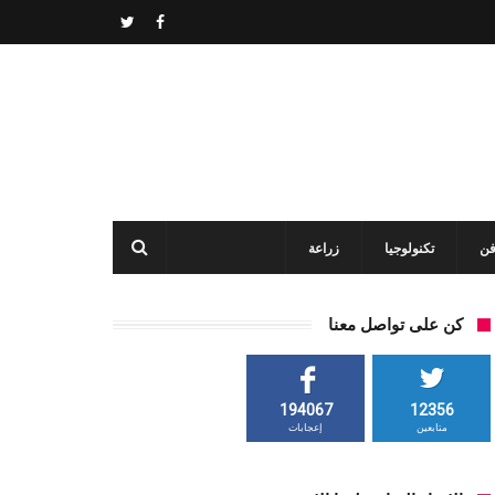
فن
تكنولوجيا
زراعة
كن على تواصل معنا
194067
12356
متابعين
إعجابات