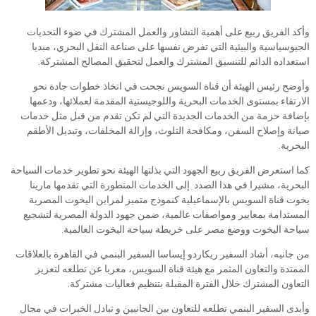
وأكد الفريق ربيع على أهمية التشاور والعمل المشترك في ضوء التحديات
الجيوسياسية والبيئية التي تفرض نفسها على صناعة النقل البحري، مبديا
استعداده الدائم للتنسيق المشترك والعمل لتحقيق المصالح المشتركة.
وأوضح رئيس الهيئة أن قناة السويس نجحت في اتخاذ خطوات جادة نحو
الارتقاء بمستوى الخدمات البحرية واللوجيستية المقدمة لعملائها، ودعمها
بإضافة حزمة من الخدمات الجديدة التي لم تكن تقدم من قبل مثل خدمات
صيانة وإصلاح السفن، ومكافحة التلوث، وإزالة المخلفات، وتبديل الأطقم
البحرية.
كما استعرض الفريق ربيع الجهود التي بذلتها الهيئة نحو تطوير خدمات السياحة
البحرية، مشيرا في هذا الصدد إلى الخدمات المتطورة التي تقدمها مارينا
يخوت قناة السويس بالإسماعيلية كنموذج متميز لمراين اليخوت المصرية
المستدامة بمعايير ومواصفات عالمية، ضمن جهود الدولة المصرية لتشجيع
سياحة اليخوت ووضع مصر على خريطة سياحة اليخوت العالمية.
من جانبه، أشاد السفير ريكاردو إيساسا السفير البنمي في القاهرة بالعلاقات
الممتدة والتعاون المثمر مع هيئة قناة السويس، معربا عن تطلعه لتعزيز
التعاون المشترك خلال الفترة المقبلة بتنظيم فعاليات مشتركة.
وأبدى السفير البنمي تطلعه للتعاون بين الجانبين و تبادل الخبرات في مجال