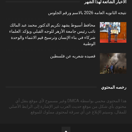
الاخبار الشائعة لهذا الشهر
نتيجه الثانويه العامه 2026 بالاسم ورقم الجلوس
محافظ أسيوط يشهد تكريم الدكتور محمد عبد المالك
نائب رئيس جامعة الأزهر للوجه القبلي ويؤكد: العلماء
شركاء في بناء الإنسان وترسيخ قيم الانتماء والوحدة
الوطنية
قصيده شعريه عن فلسطين
رخصه المحتوي
هذا المحتوى محمي بواسطة DMCA وغير مسموح لأي موقع بنقل أي
محتوى بأي شكل من موقع حديث العرب غير الإشارة إلى الرابط الأصلي
للمقال، وسيتم الإبلاغ عن أي سرقة لمحتوى مملوك للموقع.