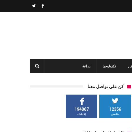
فن
تكنولوجيا
زراعة
كن على تواصل معنا
194067
12356
متابعين
إعجابات