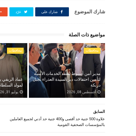
شارك الموضوع
شارك على
غرّد
مواضيع ذات الصلة
محافظات
محافظات
مدير أمن أسيوط يتفقد الخدمات الأمنية
لتأمين احتفالات دير السيدة العذراء بجبل
عماد الريفي ي
درنكة
لمولد السلطان
أغسطس 08, 2026
يوليو 31, 2026
السابق
علاوة 500 جنية حد أقصى و400 جنية حد أدني لجميع العاملين
بالمؤسسات الصحفية القومية