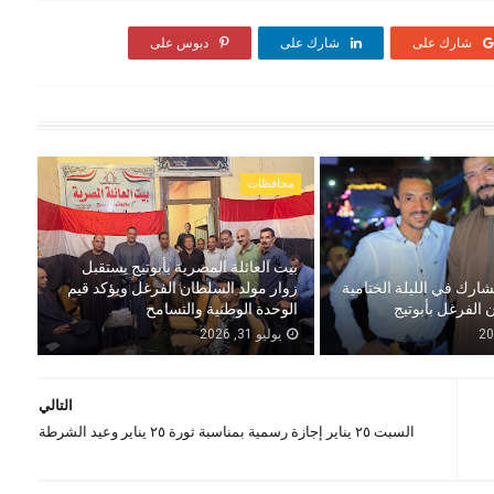
شارك على
شارك على
دبوس على
محافظات
بيت العائلة المصرية بأبوتيج يستقبل
شارك في الليلة الختامية
زوار مولد السلطان الفرغل ويؤكد قيم
 الفرغل بأبوتيج
الوحدة الوطنية والتسامح
يوليو 31, 2026
التالي
السبت ٢٥ يناير إجازة رسمية بمناسبة ثورة ٢٥ يناير وعيد الشرطة