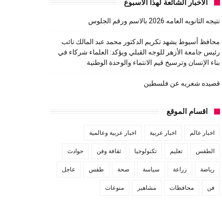
الاخبار الشائعة لهذا الاسبوع
نتيجه الثانويه العامه 2026 بالاسم ورقم الجلوس
محافظ أسيوط يشهد تكريم الدكتور محمد عبد المالك نائب
رئيس جامعة الأزهر للوجه القبلي ويؤكد: العلماء شركاء في
بناء الإنسان وترسيخ قيم الانتماء والوحدة الوطنية
قصيده شعريه عن فلسطين
اقسام الموقع
اخبار عالم
اخبار عربية
اخبار عربية وعالمية
الطقس
تعليم
تكنولوجيا
ثقافة وفن
حوادث
رياضة
زراعة
سياسة
صحة
طقس
عاجل
فن
محافظات
مشاهير
منوعات