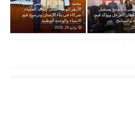
محمد عبد المالك نائب رئيس جامعة
مصرية بأبوتيج يستقبل
الأزهر للوجه القبلي ويؤكد: العلماء
لطان الفرغل ويؤكد قيم
شركاء في بناء الإنسان وترسيخ قيم
ة والتسامح
الانتماء والوحدة الوطنية
يوليو 28, 2026