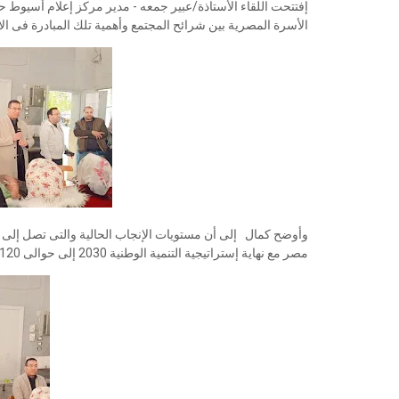
إفتتحت اللقاء الأستاذة/عبير جمعه - مدير مركز إعلام أسيوط ح
الأسرة المصرية بين شرائح المجتمع وأهمية تلك المبادرة فى ال
مصر مع نهاية إستراتيجية التنمية الوطنية 2030 إلى حوالى 120مليون نسمة، وأن يزيد إلى 150 مليون نسمة بعد 13 سنة أخرى 2043 ..