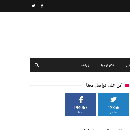
فن
تكنولوجيا
زراعة
كن على تواصل معنا
194067
12356
متابعين
إعجابات