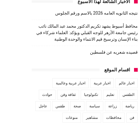
الاخبار الشائعة لهذا الاسبوع
نتيجه الثانويه العامه 2026 بالاسم ورقم الجلوس
محافظ أسيوط يشهد تكريم الدكتور محمد عبد المالك نائب
رئيس جامعة الأزهر للوجه القبلي ويؤكد: العلماء شركاء في
بناء الإنسان وترسيخ قيم الانتماء والوحدة الوطنية
قصيده شعريه عن فلسطين
اقسام الموقع
اخبار عالم
اخبار عربية
اخبار عربية وعالمية
الطقس
تعليم
تكنولوجيا
ثقافة وفن
حوادث
رياضة
زراعة
سياسة
صحة
طقس
عاجل
فن
محافظات
مشاهير
منوعات