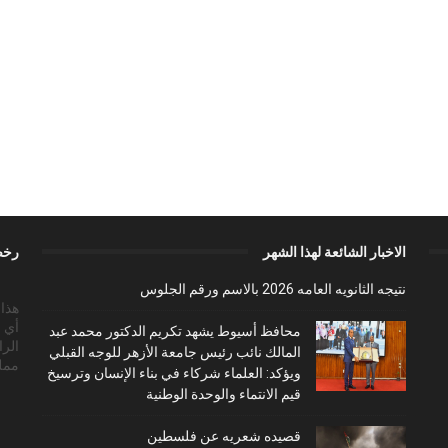
الاخبار الشائعة لهذا الشهر
رخص
نتيجه الثانويه العامه 2026 بالاسم ورقم الجلوس
أي 
محافظ أسيوط يشهد تكريم الدكتور محمد عبد
الرا
المالك نائب رئيس جامعة الأزهر للوجه القبلي
ممل
ويؤكد: العلماء شركاء في بناء الإنسان وترسيخ
قيم الانتماء والوحدة الوطنية
قصيده شعريه عن فلسطين