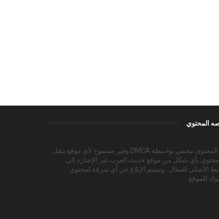
ه المحتوي
هذا المحتوى محمي بواسطة DMCA وغير مسموح لأي موقع بنقل
محتوى بأي شكل من موقع حديث العرب غير الإشارة إلى
بط الأصلي للمقال، وسيتم الإبلاغ عن أي سرقة لمحتوى
وك للموقع.