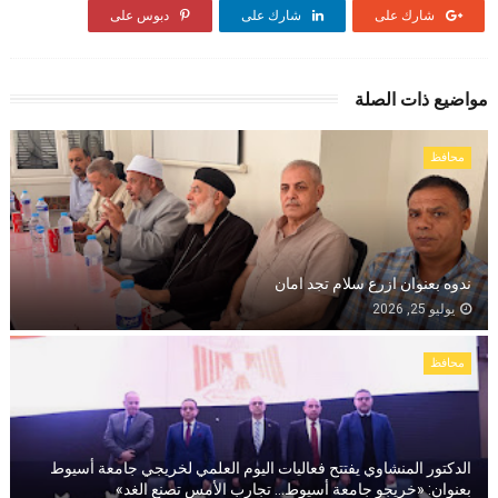
شارك على
شارك على
دبوس على
مواضيع ذات الصلة
محافظ
ندوه بعنوان ازرع سلام تجد امان
يوليو 25, 2026
محافظ
الدكتور المنشاوي يفتتح فعاليات اليوم العلمي لخريجي جامعة أسيوط
بعنوان: «خريجو جامعة أسيوط… تجارب الأمس تصنع الغد»