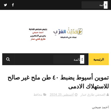
الرئيسية
تموين أسيوط يضبط ٤٠ طن ملح غير صالح
للاستهلاك الادمى
الصحفي طارق عمار
أغسطس 25, 2024
محافظ
احمد صبحي