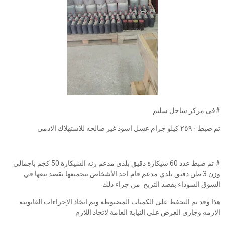
#فى مركز ساحل سليم
تم ضبط ٢٥٩٠ كيلو جرام عسل اسود غير صالحه للاستهلاك الادمى
# تم ضبط عدد 60 شيكارة دقيق بلدي مدعم زنه الشيكارة 50 كجم باجمالي
وزن 3 طن دقيق بلدي مدعم قام احد الأشخاص بتجميعها بقصد بيعها في
السوق السوداء بقصد التربح من جراء ذلك
هذا وقد تم التحفظ على الكميات المضبوطة وتم اتخاذ الإجراءات القانونية
الازمه وجاري العرض علي النيابة العامة لاتخاذ اللازم