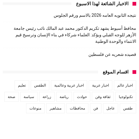
الاخبار الشائعة لهذا الاسبوع
نتيجه الثانويه العامه 2026 بالاسم ورقم الجلوس
محافظ أسيوط يشهد تكريم الدكتور محمد عبد المالك نائب رئيس جامعة
الأزهر للوجه القبلي ويؤكد: العلماء شركاء في بناء الإنسان وترسيخ قيم
الانتماء والوحدة الوطنية
قصيده شعريه عن فلسطين
اقسام الموقع
اخبار عالم
اخبار عربية
اخبار عربية وعالمية
الطقس
تعليم
تكنولوجيا
ثقافة وفن
حوادث
رياضة
زراعة
سياسة
صحة
طقس
عاجل
فن
محافظات
مشاهير
منوعات