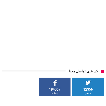
كن على تواصل معنا
194067
12356
متابعين
إعجابات