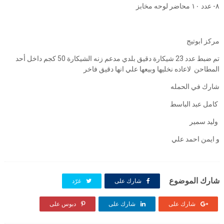
٨- عدد ١٠ محاضر لوحه مخابز
مركز ابوتيج
تم ضبط عدد 23 شيكارة دقيق بلدي مدعم زنه الشيكارة 50 كجم داخل أحد
المطاحن لاعاده نخليها وبيعها علي انها دقيق فاخر
شارك في الحمله
كامل عبد الباسط
وليد سمير
و ايمن احمد علي
شارك الموضوع
شارك على
غرّد
شارك على
شارك على
دبوس على