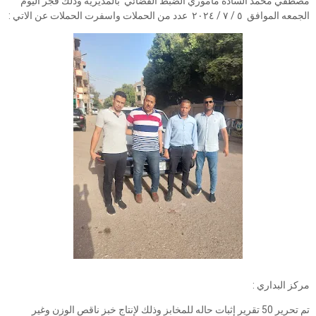
مصطفي محمد الساده ماموري الضبط القضائي بالمديرية وذلك فجر اليوم
الجمعه الموافق ٥ / ٧ / ٢٠٢٤ عدد من الحملات واسفرت الحملات عن الاتي :
مركز البداري :
تم تحرير 50 تقرير إثبات حاله للمخابز وذلك لإنتاج خبز ناقص الوزن وغير