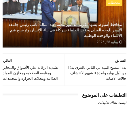
محافظات
محافظ أسيوط يشهد تكريم الدكتور محمد عبد المالك نائب رئيس جامعة
الأزهر للوجه القبلي ويؤكد: العلماء شركاء في بناء الإنسان وترسيخ قيم
الانتماء والوحدة الوطنية
يوليو 28, 2026
السابق
التالي
بدء المسح الميداني الثاني بالقرى بدءًا
تشديد الرقابة علي الأسواق والمخابز
من أول يوليو ولمدة 3 شهور لاكتشاف
ومتابعه الصلاحيه ومخازن المواد
حالات الاصابة
الغذائية ومحلات الجزارة والمجمدات
التعليقات على الموضوع
ليست هناك تعليقات