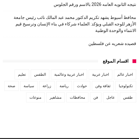
نتيجه الثانويه العامه 2026 بالاسم ورقم الجلوس
محافظ أسيوط يشهد تكريم الدكتور محمد عبد المالك نائب رئيس جامعة
الأزهر للوجه القبلي ويؤكد: العلماء شركاء في بناء الإنسان وترسيخ قيم
الانتماء والوحدة الوطنية
قصيده شعريه عن فلسطين
اقسام الموقع
اخبار عالم
اخبار عربية
اخبار عربية وعالمية
الطقس
تعليم
تكنولوجيا
ثقافة وفن
حوادث
رياضة
زراعة
سياسة
صحة
طقس
عاجل
فن
محافظات
مشاهير
منوعات