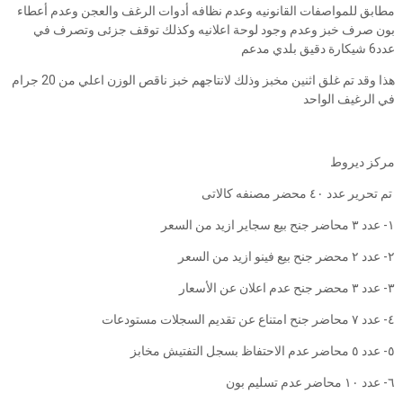
مطابق للمواصفات القانونيه وعدم نظافه أدوات الرغف والعجن وعدم أعطاء
بون صرف خبز وعدم وجود لوحة اعلانيه وكذلك توقف جزئى وتصرف في
عدد6 شيكارة دقيق بلدي مدعم
هذا وقد تم غلق اثنين مخبز وذلك لانتاجهم خبز ناقص الوزن اعلي من 20 جرام
في الرغيف الواحد
مركز ديروط
تم تحرير عدد ٤٠ محضر مصنفه كالاتى
١- عدد ٣ محاضر جنح بيع سجاير ازيد من السعر
٢- عدد ٢ محضر جنح بيع فينو ازيد من السعر
٣- عدد ٣ محضر جنح عدم اعلان عن الأسعار
٤- عدد ٧ محاضر جنح امتناع عن تقديم السجلات مستودعات
٥- عدد ٥ محاضر عدم الاحتفاظ بسجل التفتيش مخابز
٦- عدد ١٠ محاضر عدم تسليم بون