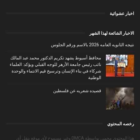
اخبار عشوائية
الاخبار الشائعة لهذا الشهر
نتيجه الثانويه العامه 2026 بالاسم ورقم الجلوس
محافظ أسيوط يشهد تكريم الدكتور محمد عبد المالك
نائب رئيس جامعة الأزهر للوجه القبلي ويؤكد: العلماء
شركاء في بناء الإنسان وترسيخ قيم الانتماء والوحدة
الوطنية
قصيده شعريه عن فلسطين
رخصه المحتوي
هذا المحتوى محمي بواسطة DMCA وغير مسموح لأي موقع بنقل أي