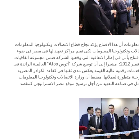
علومات أن هذا الافتتاح يؤكد نجاح قطاع الاتصالات وتكنولوجيا المعلومات
ات وتكنولوجيا المعلومات لكى تقيم مراكز تعهيد لها فى مصر فى ضوء
افتتاح يأتى فى إطار الاتفاقية التى وقعتها الشركة ضمن مجموعة اتفاقيات
مع 29 شركة عالمية بحضور السيد رئيس مجلس الوزراء فى نوفمبر 2022؛ مشيرا إلى أن توسع شركة "أتوس Atos" العالمية الرائدة فى
مات رقمية عالية القيمة يعكس مدى ثقتها فى كفاءة الكوادر المصرية
ية متطورة لعملائها؛ مضيفا أن وزارة الاتصالات وتكنولوجيا المعلومات
لعمل فى صناعة التعهيد من أجل ترسيخ موقع مصر الاستراتيجى كمقصد