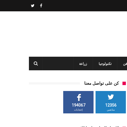
فن
تكنولوجيا
زراعة
كن على تواصل معنا
194067
12356
متابعين
إعجابات