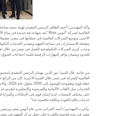
وأكد المهندس/ أحمد الظاهر الرئيس التنفيذى لهيئة تنمية صناعة 
العالمية لشركة "أتوس Atos" يُعد شهادة ثق
الأجنبى وتوسع الشركات العالمية فى عملياتها فى مصر؛ مضيفا
مفضلة للاستثمارات فى صناعة التعهيد وتصدير الخدمات التكنولوجي
وجذب كبرى الشركات التكنولوجية للعمل فى مصر من خلال تعزيز
للحدود وضمان توافر المهارات الرقمية لتلبية احتياجات السوق 
من جانبه، قال السيد/ نور الدين بيهمان الرئيس التنفيذى لمج
خطة قوية و
الخدمات مثل اللغات الألمانية والفرنسية والإنجليزية لتقديم خد
على مختلف المنصات. لدينا إيمان قوى فى الإمكانات والمزايا ف
خدمات عالية الجودة وتكلفة تنافسية جدا".
وأعرب المهندس/ أحمد الحرانى مدير عام أتوس مصر ورئيس مراك
مصر فى مده قياسية والقدرة على جعل مركز التعهيد فى مصر أحد