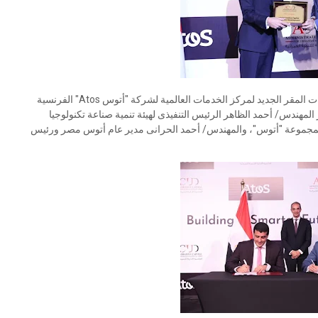
افتتح الدكتور/ عمرو طلعت وزير الاتصالات وتكنولوجيا المعلومات المقر الجديد لمركز الخدمات العالمية لشركة "أتوس Atos" الفرنسية
لمهندس/ أحمد الظاهر الرئيس التنفيذى لهيئة تنمية صناعة تكنولوجيا
يذى لمجموعة "أتوس"، والمهندس/ أحمد الحرانى مدير عام أتوس مصر ورئيس