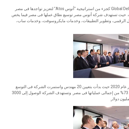
يأتى افتتاح المقر الجديد لمركز الخدمات العالمية Global Delivery Center كجزء من استراتيجية "أتوس Atos" لتعزيز تواجدها فى مصر
مات. حيث تستهدف شركة أتوس مصر توسيع نطاق عملها فى مصر فيما يخص
لعمل الرقمى، وتطوير التطبيقات، وخدمات مايكروسوفت، وخدمات ساب،
وكانت شركة "أتوس Atos" الفرنسية قد بدأت نشاطها فى مصر عام 2020 حيث بدأت بتعيين 20 مهندس واستمرت الشركة فى التوسع
فى حجم أعمالها فى مجال التعهيد وبلغت نسبة تصدير الخدمات 73% من إجمالى عملياتها فى مصر. وتستهدف الشركة الوصول إلى 3000