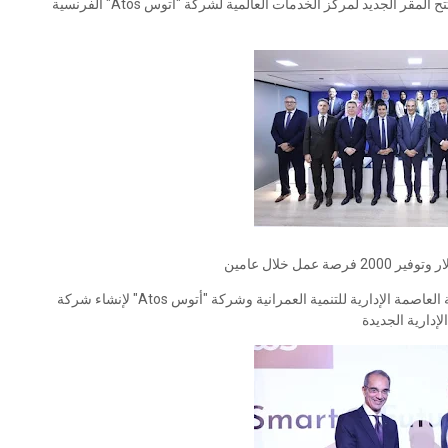
الدكتور/ عمرو طلعت وزير الاتصالات وتكنولوجيا المعلومات يفتتح المقر الجديد لمركز الخدمات العالمية لشركة "أتوس Atos" الفرنسية
الدكتور/ عمرو طلعت يشهد توقيع اتفاقية المساهمين بين شركة العاصمة الإدارية للتنمية العمرانية وشركة "أتوس Atos" لإنشاء شركة
إدارية الجديدة