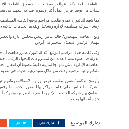
الناطقة باللغة الألمانية والفرنسية بجانب الاسواق الناطقة با
يساعد فى توفير فرص عمل أكثر وتطوير صناعه التعهيد فى مصر
كما شهد الدكتور/ عمرو طلعت مراسم توقيع اتفاقية المساهمين 
لإنشاء شركة مساهمة لإدارة وتشغيل وتقديم الخدمات الذكية داخ
وقع الاتفاقية المهندس/ خالد عباس رئيس مجلس إدارة والعضو الم
بيهمان الرئيس التنفيذى لمجموعة "أتوس".
وفى كلمته خلال مراسم التوقيع أكد الدكتور/ عمرو طلعت أن قطا
الدولة فى ضوء تنفيذ العديد من لمشروعات التحول الرقمى حيث
العاصمة الإدارية تمثل نموذجا لمدينة ذكية؛ مضيفا أن انتقال ا
بالتكنولوجيا الرقمية وذلك من خلال تنفيذ رؤية جديدة فى تقديم
وأوضح الدكتور/ عمرو طلعت حرص وزارة الاتصالات وتكنولوجي
الشركات العالمية على إقامة مراكز لها لتصدير الخدمات الرق
التعاون بين شركة العاصمة الإدارية للتنمية العمرانية وشركة 
حجم أعمالها بمصر.
شارك الموضوع
شارك على
غرّد