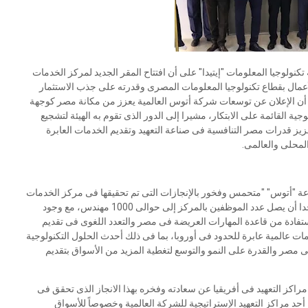
تكنولوجيا المعلومات "إيتيدا" على أن افتتاح المقر الجديد لمركز الخدمات
ة جديدة فى مناخ الأعمال بقطاع تكنولوجيا المعلومات المصرى وقدرته على جذب الاستثمار
 أن الإعلان عن توسعات شركة أتوس العالمية يعزز من مكانة مصر كوجهة
ة القائمة على الابتكار، مشيرا إلى الدور الذى تقوم به الهيئة لتشجيع
 قدرات مصر التنافسية فى صناعة التعهيد وتقديم الخدمات العابرة
المحلى والعالمى.
موعة "أتوس" "متحمس وفخور بالإنجازات التى تم تحقيقها فى مركز الخدمات
العالمية للشركة فى مصر خلال الفترة الأخيرة. كان من الرائع جدا أن يصل عدد الموظفين بالمركز إلى حوالى 1000 مهندس، مع وجود
طموحة للوصول إلى 3000 بحلول عام 2026، والاستفادة من قاعدة المهارات العريضة فى مصر والتعدد اللغوى فى تقديم
مات عالمية عابرة للحدود فى أوروبا، بما فى ذلك أحدث الحلول التكنولوجية
ى مصر والقدرة على النمو والتوسع لتغطية المزيد من الأسواق بتقديم
ز التعهيد فى أفريقيا عن سعادته وفخره بهذا الانجاز الذى تحقق فى
 مراكز التعهيد الإستراتيجية للشركة العالمية وخصوصاً للأسواق