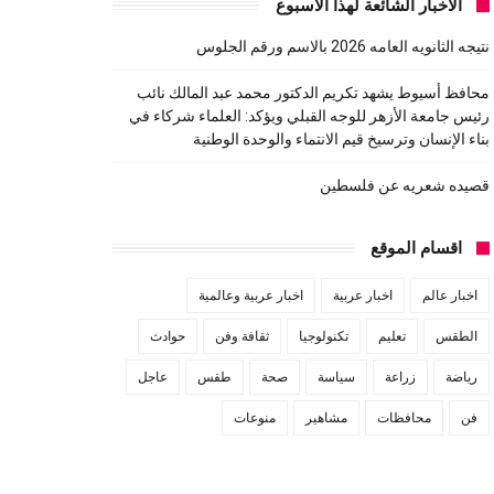
الاخبار الشائعة لهذا الاسبوع
نتيجه الثانويه العامه 2026 بالاسم ورقم الجلوس
محافظ أسيوط يشهد تكريم الدكتور محمد عبد المالك نائب
رئيس جامعة الأزهر للوجه القبلي ويؤكد: العلماء شركاء في
بناء الإنسان وترسيخ قيم الانتماء والوحدة الوطنية
قصيده شعريه عن فلسطين
اقسام الموقع
اخبار عالم
اخبار عربية
اخبار عربية وعالمية
الطقس
تعليم
تكنولوجيا
ثقافة وفن
حوادث
رياضة
زراعة
سياسة
صحة
طقس
عاجل
فن
محافظات
مشاهير
منوعات