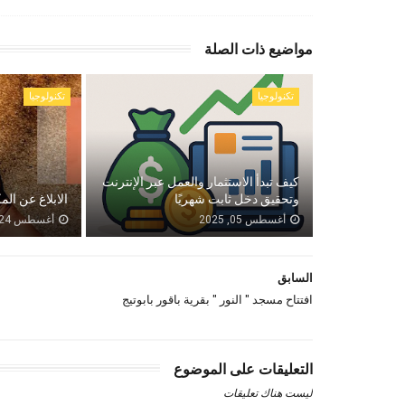
مواضيع ذات الصلة
تكنولوجيا
تكنولوجيا
كيف تبدأ الاستثمار والعمل عبر الإنترنت
وتحقيق دخل ثابت شهريًا
الابلاغ عن الم
أغسطس 05, 2025
أغسطس 24, 2024
السابق
افتتاح مسجد " النور " بقرية باقور بابوتيج
التعليقات على الموضوع
ليست هناك تعليقات