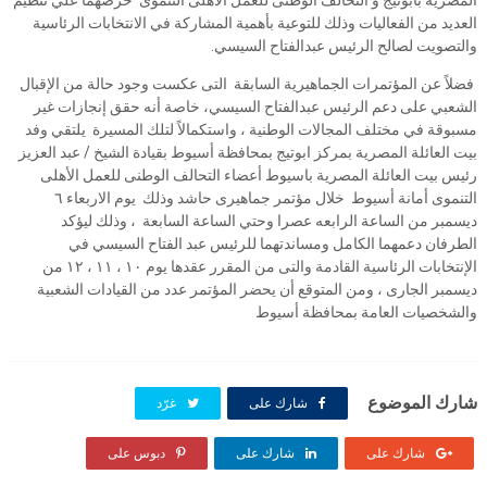
المصرية بابوتيج و التحالف الوطنى للعمل الأهلى التنموى حرصهما علي تنظيم
العديد من الفعاليات وذلك للتوعية بأهمية المشاركة في الانتخابات الرئاسية
والتصويت لصالح الرئيس عبدالفتاح السيسي.
فضلاً عن المؤتمرات الجماهيرية السابقة التى عكست وجود حالة من الإقبال
الشعبي على دعم الرئيس عبدالفتاح السيسي، خاصة أنه حقق إنجازات غير
مسبوقة في مختلف المجالات الوطنية ، واستكمالاً لتلك المسيرة يلتقي وفد
بيت العائلة المصرية بمركز ابوتيج بمحافظة أسيوط بقيادة الشيخ / عبد العزيز
رئيس بيت العائلة المصرية باسيوط أعضاء التحالف الوطنى للعمل الأهلى
التنموى أمانة أسيوط خلال مؤتمر جماهيرى حاشد وذلك يوم الاربعاء ٦
ديسمبر من الساعة الرابعه عصرا وحتي الساعة السابعة ، وذلك ليؤكد
الطرفان دعمهما الكامل ومساندتهما للرئيس عبد الفتاح السيسي في
الإنتخابات الرئاسية القادمة والتى من المقرر عقدها يوم ١٠ ، ١١ ، ١٢ من
ديسمبر الجارى ، ومن المتوقع أن يحضر المؤتمر عدد من القيادات الشعبية
والشخصيات العامة بمحافظة أسيوط
شارك الموضوع
شارك على
غرّد
شارك على
شارك على
دبوس على