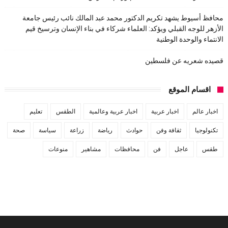
محافظ أسيوط يشهد تكريم الدكتور محمد عبد المالك نائب رئيس جامعة
الأزهر للوجه القبلي ويؤكد: العلماء شركاء في بناء الإنسان وترسيخ قيم
الانتماء والوحدة الوطنية
قصيده شعريه عن فلسطين
اقسام الموقع
اخبار عالم
اخبار عربية
اخبار عربية وعالمية
الطقس
تعليم
تكنولوجيا
ثقافة وفن
حوادث
رياضة
زراعة
سياسة
صحة
طقس
عاجل
فن
محافظات
مشاهير
منوعات