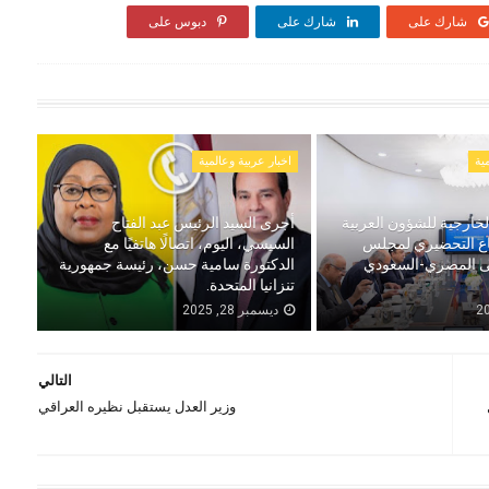
شارك على
شارك على
دبوس على
ية
اخبار عربية وعالمية
خارجية للشؤون العربية
أجرى السيد الرئيس عبد الفتاح
اع التحضيري لمجلس
السيسي، اليوم، اتصالًا هاتفيًا مع
لى المصري-السعودي
الدكتورة سامية حسن، رئيسة جمهورية
تنزانيا المتحدة.
ديسمبر 28, 2025
التالي
وزير العدل يستقبل نظيره العراقي