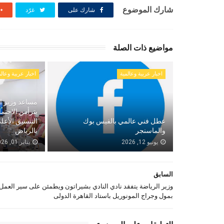
شارك الموضوع
شارك على
غرّد
مواضيع ذات الصلة
اخبار عربية وعالمية
اخبار عربية وعالم
مساعد وزير ال
يترأس الاجتم
عطل فني عالمي بالفيس بوك
التنسيق الأع
والماسنجر
بالرياض
يونيو 12, 2026
يناير 01, 2026
السابق
وزير الرياضة يتفقد نادي النادي بشيراتون ويطمئن على سير العمل
بمول وجراج المونوريل باستاد القاهرة الدولى