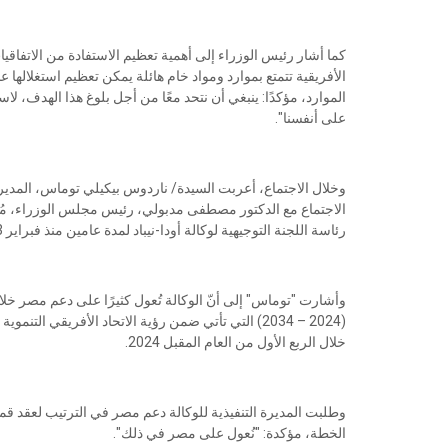
كما أشار رئيس الوزراء إلى أهمية تعظيم الاستفادة من الاتفاقيات 
الأفريقية تتمتع بموارد ومواد خام هائلة يمكن تعظيم استغلالها ع
الموارد، مؤكدًا: ينبغي أن نتحد معًا من أجل بلوغ هذا الهدف،
على أنفسنا".
وخلال الاجتماع، أعربت السيدة/ ناردوس بيكيلي توماس، المديرة الت
الاجتماع مع الدكتور مصطفى مدبولي، رئيس مجلس الوزراء، مُشي
رئاسة اللجنة التوجيهية لوكالة أودا-نيباد لمدة عامين منذ فبراير 2023 وحتى عام 2025.
وأشارت "توماس" إلى أنّ الوكالة تُعول كثيرًا على دعم مصر خلال
خلال الربع الأول من العام المقبل 2024.
وطلبت المديرة التنفيذية للوكالة دعم مصر في الترتيب لعقد قمة 
الخطة، مؤكدة: "نُعول على مصر في ذلك".