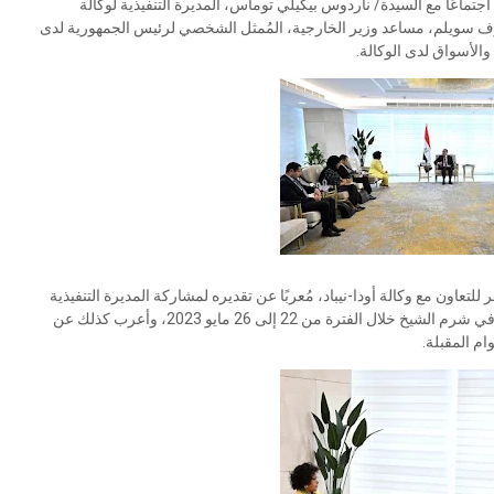
عًا مع السيدة/ ناردوس بيكيلي توماس، المديرة التنفيذية لوكالة
 أشرف سويلم، مساعد وزير الخارجية، المُمثل الشخصي لرئيس الجمهورية لدى
والأسواق لدى الوكالة.
لتعاون مع وكالة أودا-نيباد، مُعربًا عن تقديره لمشاركة المديرة التنفيذية
للوكالة في الاجتماعات السنوية لمجموعة بنك التنمية الافريقي في شرم الشيخ خلال الفترة من 22 إلى 26 مايو 2023، وأعرب كذلك عن
ام المقبلة.