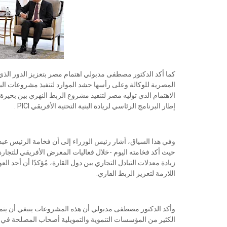
كما أكد الدكتور مصطفى مدبولي اهتمام مصر بتعزيز الدور الذي ت
المصرية للوكالة وعلى رأسها حشد الموارد لتنفيذ مشروعات البني
الاهتمام الذي توليه مصر لتنفيذ مشروع الربط النهري بين بحير
إطار البرنامج الرئاسي لريادة البنية التحتية الأفريقي PICI .
وفي هذا السياق، أشار رئيس الوزراء إلى أن فخامة الرئيس عبدا
حيث أكد فخامته اليوم -خلال فعاليات المعرض الأفريقي للتجارة
زيادة معدلات التبادل التجاري بين دول القارة، مُؤكدًا أن أحد الع
اللازمة لتعزيز الربط القاري.
وأكد الدكتور مصطفى مدبولي أن هذه المشروعات ينبغي أن يتم الت
الكثير من المؤسسات التنموية والتمويلية أصحاب المصلحة في ا