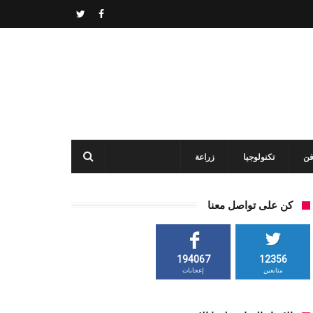
فن
تكنولوجيا
زراعة
كن على تواصل معنا
194067
12356
متابعين
إعجابات