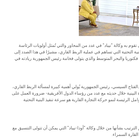
قوم به وكالة "نيباد" في عدد من المحاور والتي تُمثل أولويات الرئاسة
ة التحتية التي تساهم في عملية الربط القاري، مشيرًا في هذا الصدد إلى
ة فكتوريا والبحر المتوسط والذي يتولى فخامة رئيس الجمهورية ريادته في
لفتاح السيسي، رئيس الجمهورية يُولي أهمية كبيرة لمسألة الربط القاري،
 البينية خلال حديثه مع عدد من رؤساء الدول الأفريقية- ضرورة العمل على
وامل الرئيسة لنمو حركة التجارة القارية هو سرعة تنفيذ البنية التحتية
رتيب بشأنها من خلال وكالة "أودا-نيباد" التي يمكن أن تتولى التنسيق مع
لقارة السمراء.