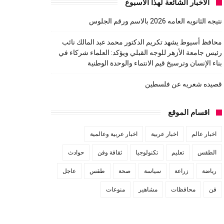
الاخبار الشائعة لهذا الاسبوع
نتيجه الثانويه العامه 2026 بالاسم ورقم الجلوس
محافظ أسيوط يشهد تكريم الدكتور محمد عبد المالك نائب
رئيس جامعة الأزهر للوجه القبلي ويؤكد: العلماء شركاء في
بناء الإنسان وترسيخ قيم الانتماء والوحدة الوطنية
قصيده شعريه عن فلسطين
اقسام الموقع
اخبار عالم
اخبار عربية
اخبار عربية وعالمية
الطقس
تعليم
تكنولوجيا
ثقافة وفن
حوادث
رياضة
زراعة
سياسة
صحة
طقس
عاجل
فن
محافظات
مشاهير
منوعات