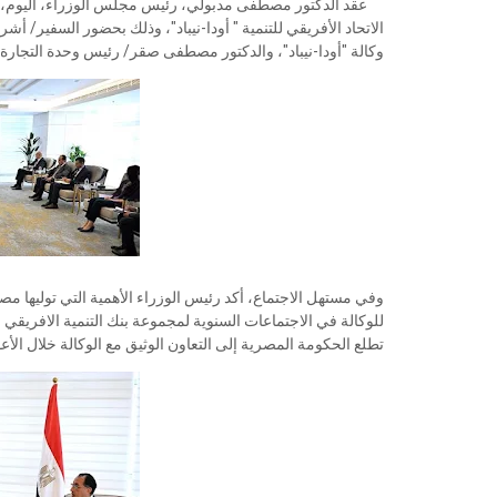
عقد الدكتور مصطفى مدبولي، رئيس مجلس الوزراء، اليوم، اجتما
الاتحاد الأفريقي للتنمية " أودا-نيباد"، وذلك بحضور السفير/
وكالة "أودا-نيباد"، والدكتور مصطفى صقر/ رئيس وحدة التجارة 
وفي مستهل الاجتماع، أكد رئيس الوزراء الأهمية التي توليها مصر ل
تطلع الحكومة المصرية إلى التعاون الوثيق مع الوكالة خلال الأعو