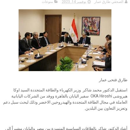
الصحفي طارق عمار
نوفمبر 14, 2023
منوعات
طارق فتحى عمار
استقبل الدكتور محمد شاكر وزير الكهرباء والطاقة المتجددة السيد اوكا
هيروشى OKA Hiroshi سفير اليابان بالقاهرة ووفد من الشركات اليابانية
العاملة في مجال الطاقة المتجددة والهيدروجين الاخضر وذلك لبحث سبل دعم
وتعزيز التعاون بين البلدين.
أشاد الدكتور شاكر بالعلاقات السياسية المتميزة بين مصر واليابان مشيراً إلى