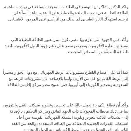
واكد الدكتور شاكر ان التوسع فى الطاقات المتجددة يساعد فى زيادة مساهمة
الطاقة النظيفة فى نصيب الطاقة والحفاظ على البيئة ويساعد أيضاً على
ترشيد استهلاك الغاز الطبيعى لما لذلك من اثر كبير على المردود الاقتصادى
وأكد على الجهود التى تقوم بها مصر تكون ممر لعبور الطاقة النظيفة التى
تتمتع بها القارة الأفريقية، وتحرص مصر على دعم جهود الدول الأفريقية للنفاذ
للطاقة النظيفة من المصادر المتجددة.
كما أكد على إهتمام القطاع بمشروعات الربط الكهربائى مع دول الجوار مشيراً
إلى الربط القائم مع كل من الأردن وليبيا بالإضافة إلى مشروعات الربط مع
السعودية وتصدير الكهرباء إلى أوروبا حتى تصبح مصر مركز إقليمى للطاقة
وأكد أن قطاع الكهرباء يعمل حاليًا على تحسين وتطوير شبكتى النقل والتوزيع ،
بما في ذلك محطات المحولات ذات الجهد الفائق ومراكز التحكم ، بالإضافة
إلى الشبكات الذكية لتعزيز وتقوية الشبكة الكهربائية القومية من أجل
استيعاب القدرات الجديدة المضافة من الطاقة المتجددة، والحد من الفقد
الكهربائى فى الشبكة وتعزيز الربط الكهربائي مع الدول المجاورة