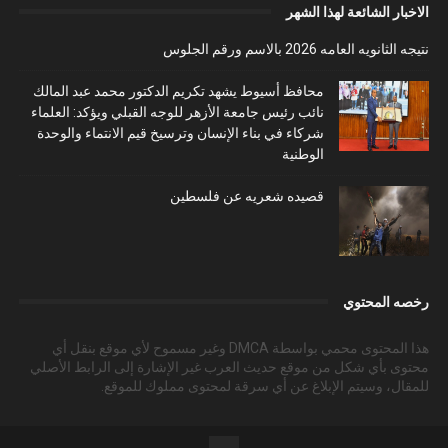
الاخبار الشائعة لهذا الشهر
نتيجه الثانويه العامه 2026 بالاسم ورقم الجلوس
محافظ أسيوط يشهد تكريم الدكتور محمد عبد المالك
نائب رئيس جامعة الأزهر للوجه القبلي ويؤكد: العلماء
شركاء في بناء الإنسان وترسيخ قيم الانتماء والوحدة
الوطنية
قصيده شعريه عن فلسطين
رخصه المحتوي
هذا المحتوى محمي بواسطة DMCA وغير مسموح لأي موقع بنقل أي
محتوى بأي شكل من موقع حديث العرب غير الإشارة إلى الرابط الأصلي
للمقال، وسيتم الإبلاغ عن أي سرقة لمحتوى مملوك للموقع.