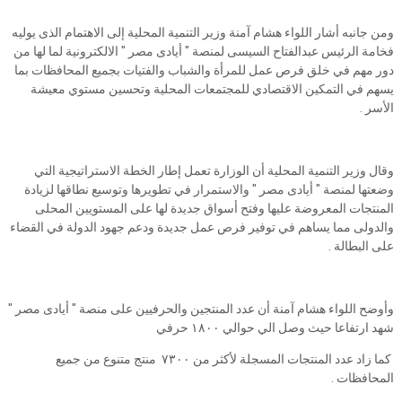
ومن جانبه أشار اللواء هشام آمنة وزير التنمية المحلية إلى الاهتمام الذى يوليه
فخامة الرئيس عبدالفتاح السيسى لمنصة " أيادى مصر " الالكترونية لما لها من
دور مهم في خلق فرص عمل للمرأة والشباب والفتيات بجميع المحافظات بما
يسهم في التمكين الاقتصادي للمجتمعات المحلية وتحسين مستوي معيشة
الأسر .
وقال وزير التنمية المحلية أن الوزارة تعمل إطار الخطة الاستراتيجية التي
وضعتها لمنصة " أيادى مصر " والاستمرار في تطويرها وتوسيع نطاقها لزيادة
المنتجات المعروضة عليها وفتح أسواق جديدة لها على المستويين المحلى
والدولى مما يساهم في توفير فرص عمل جديدة ودعم جهود الدولة في القضاء
على البطالة .
وأوضح اللواء هشام آمنة أن عدد المنتجين والحرفيين على منصة " أيادى مصر "
شهد ارتفاعا حيث وصل الي حوالي ١٨٠٠ حرفي
كما زاد عدد المنتجات المسجلة لأكثر من ٧٣٠٠ منتج متنوع من جميع
المحافظات .