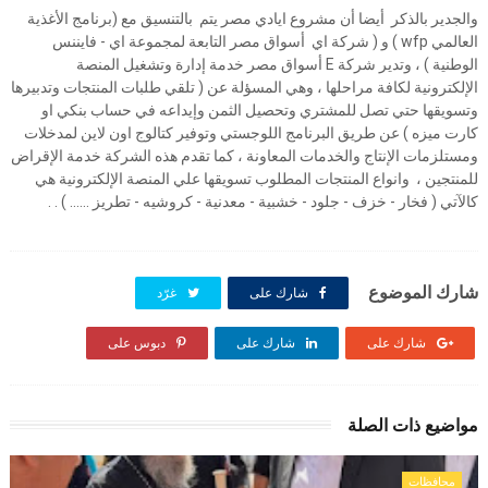
والجدير بالذكر أيضا أن مشروع ايادي مصر يتم بالتنسيق مع (برنامج الأغذية
العالمي wfp ) و ( شركة اي أسواق مصر التابعة لمجموعة اي - فايننس
الوطنية ) ، وتدير شركة E أسواق مصر خدمة إدارة وتشغيل المنصة
الإلكترونية لكافة مراحلها ، وهي المسؤلة عن ( تلقي طلبات المنتجات وتدبيرها
وتسويقها حتي تصل للمشتري وتحصيل الثمن وإيداعه في حساب بنكي او
كارت ميزه ) عن طريق البرنامج اللوجستي وتوفير كتالوج اون لاين لمدخلات
ومستلزمات الإنتاج والخدمات المعاونة ، كما تقدم هذه الشركة خدمة الإقراض
للمنتجين ، وانواع المنتجات المطلوب تسويقها علي المنصة الإلكترونية هي
كالآتي ( فخار - خزف - جلود - خشبية - معدنية - كروشيه - تطريز ...... ) . .
شارك الموضوع
شارك على
غرّد
شارك على
شارك على
دبوس على
مواضيع ذات الصلة
محافظات