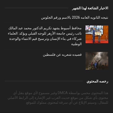
الاخبار الشائعة لهذا الشهر
نتيجه الثانويه العامه 2026 بالاسم ورقم الجلوس
محافظ أسيوط يشهد تكريم الدكتور محمد عبد المالك
نائب رئيس جامعة الأزهر للوجه القبلي ويؤكد: العلماء
شركاء في بناء الإنسان وترسيخ قيم الانتماء والوحدة
الوطنية
قصيده شعريه عن فلسطين
رخصه المحتوي
هذا المحتوى محمي بواسطة DMCA وغير مسموح لأي موقع بنقل أي
محتوى بأي شكل من موقع حديث العرب غير الإشارة إلى الرابط الأصلي
للمقال، وسيتم الإبلاغ عن أي سرقة لمحتوى مملوك للموقع.