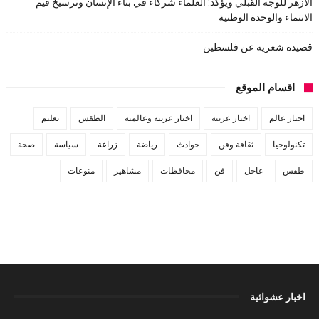
الأزهر للوجه القبلي ويؤكد: العلماء شركاء في بناء الإنسان وترسيخ قيم
الانتماء والوحدة الوطنية
قصيده شعريه عن فلسطين
اقسام الموقع
اخبار عالم
اخبار عربية
اخبار عربية وعالمية
الطقس
تعليم
تكنولوجيا
ثقافة وفن
حوادث
رياضة
زراعة
سياسة
صحة
طقس
عاجل
فن
محافظات
مشاهير
منوعات
اخبار عشوائية