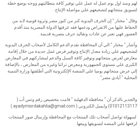
لهم ومنذ اول يوم عمل له عمل علي توفير كافة متطالبتهم ووجه بوضع خطة
لتسويق منتجاتهم لتشجيعهم علي مواصلة الإنتاج .
وقال " مختار " إن الحرف اليدوية كنز من كنوز مصر وثروة قومية لابد من
الحفاظ عليها من الانقراض ودعمها فقد عرفتها الدولة المصرية منذ أقدم
العصور فهي تعبر عن عادات وتقاليد حرف مصرية قديمة .
وأشار " مختار " الي أن المحافظة تقدم الدعم الكامل لأصحاب الحرف اليدوية
لتشجيعهم علي زيادة معدل الإنتاج وتوفير فرص عمل جديدة من خلال إقامة
معارض لعرض منتجاتهم وتوفير كافة السبل والدعم لمشاركتهم في المعارض
الكبري علي مستوي الجمهورية ومعرض تراثنا وغيره من المعارض ، بالإضافة
إلي عرض منتجاتهم يوميا علي المنصة الإلكترونية التي أطلقتها وزارة التنمية
المحلية " أيادي مصر" .
والجدير بالذكر أن " محافظة الدقهلية " قامت بتخصيص رقم وتس أب (
لسهولة تواصل أصحاب تلك المنتجات مع المحافظة وإرسال صور المنتجات
لرفعها علي المنصه لتسويقها وبيعها .