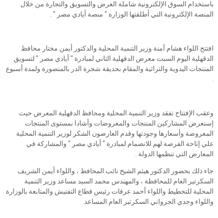
باستخدام السوق الإلكترونية شاملة العرض والتسويق والتجارة من خلال
المنصة الإلكترونية التي أطلقتها الوزارة " منصة أيادي مصر " .
افتتح اللواء هشام آمنة وزير التنمية المحلية والدكتور أيمن مختار محافظ
الدقهلية اليوم السبت معرض الدقهلية الثاني لمبادرة " أيادي مصر " لتسويق
المنتجات اليدوية والتراثية والمقام بحديقة شجرة الدر بالمنصورة ولمدة أسبوع
.
وعقب الإفتتاح تفقد وزير التنمية المحلية ومحافظ الدقهلية المعرض حيث
إستعرض المشاركين المنتجات والمعروضات وأشادا بمستوى المنتجات
المعروضة وأسعارها وجودتها وقدم العارضون الشكر لوزير التنمية المحلية
علي إتاحة الفرصة لهم للانضمام لمبادرة " أيادي مصر " والمشاركة في
المعارض التي تنظمها الدولة .
جاء ذلك بحضور الدكتور هيثم الشيخ نائب المحافظ ، واللواء أيمن الشريف
السكرتير العام للمحافظة ، والمهندس محمد السيد مساعد وزير التنمية
المحلية للتخطيط واللواء أحمد عرفات رئيس قطاع التفتيش والمتابعة بالوزارة
واللواء وجدي الجرواني السكرتير العام المساعد.