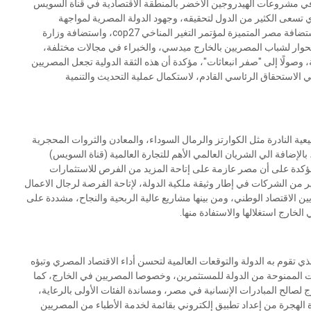
 في مشروعات الهيدروجين الأخضر بالمنطقة الاقتصادية في قناة السويس
لذي تسعى الكثير من الدول لتحقيقه، وجهود الدولة المصرية لمواجهة
التغيرات المناخية، وتداعياتها السلبية في مختلف المجالات، واستضافة مصر المتميزة لمؤتمر التغير المناخي cop27، واستضافة وزارة
 للحوار لشباب المصريين بالخارج ميدسي، والخبراء في مجالات مختلفة،
وصولًا إلى "صفر انبعاثات"، مؤكدة أن هذه الثقة الدولية تجعل المصريين
ي الاستحقاق الرئاسي القادم، لاستكمال عملية التحديث والتنمية
يعية النادرة مثل الكوارتز والرمال السوداء، والمعادن والثروات المحجرية
لإضافة الي الشريان العالمي الأهم للتجارة العالمية (قناة السويس)
، مؤكدة على أن مصر عازمة على إتاحة المزيد من الفرص للاستثمارات
ر من الشركات في إطار وثيقة ملكية الدولة، لإتاحة الفرصة لرجال الاعمال
 الاقتصاد الوطني، ومن بينها مشاريع عالية الربحية والنجاح، مشددة على
لخارج استغلالها والاستفادة منها.
ي تقوم به الدولة والتوقعات العالمية لتحسن أداء الاقتصاد المصري وتبؤه
شكال الميزات الممنوحة من الدولة للمستثمرين، وخصوصا المصريين في الخارج، كما
رج لصالح المبادرات الإنسانية في مصر، ومساندة الفئات الأولى بالرعاية،
الهجرة من إعداد تطبيق إلكتروني بقائمة لخدمة الأطباء من المصريين