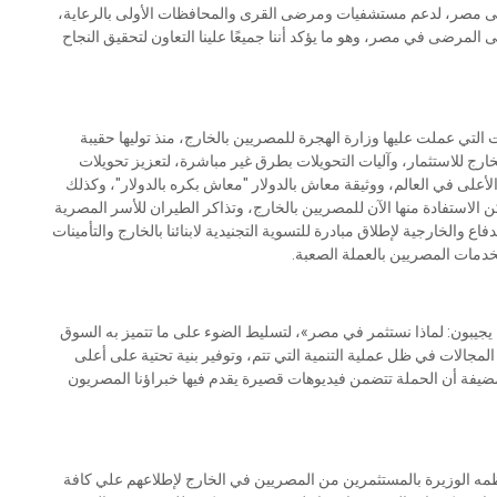
 إلى مصر، لدعم مستشفيات ومرضى القرى والمحافظات الأولى بالرعاية،
لمرضى في مصر، وهو ما يؤكد أننا جميعًا علينا التعاون لتحقيق النجاح
تي عملت عليها وزارة الهجرة للمصريين بالخارج، منذ توليها حقيبة
المصريين بالخارج للاستثمار، وآليات التحويلات بطرق غير مباشرة، لتعزيز تحويلات
 الأعلى في العالم، ووثيقة معاش بالدولار "معاش بكره بالدولار"، وكذلك
ن الاستفادة منها الآن للمصريين بالخارج، وتذاكر الطيران للأسر المصرية
والخارجية لإطلاق مبادرة للتسوية التجنيدية لابنائنا بالخارج والتأمينات
لخدمات المصريين بالعملة الصعبة.
جيبون: لماذا نستثمر في مصر»، لتسليط الضوء على ما تتميز به السوق
لات في ظل عملية التنمية التي تتم، وتوفير بنية تحتية على أعلى
ضيفة أن الحملة تتضمن فيديوهات قصيرة يقدم فيها خبراؤنا المصريون
نظمه الوزيرة بالمستثمرين من المصريين في الخارج لإطلاعهم علي كافة