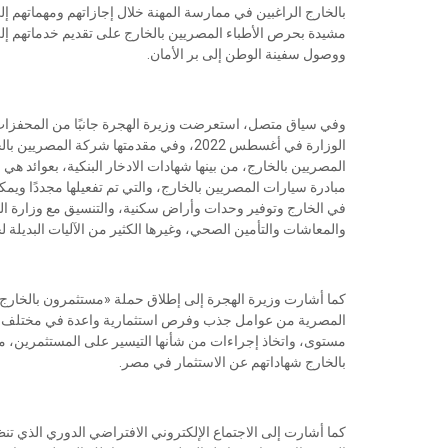
بالخارج الراغبين في ممارسة المهنة خلال إجازاتهم ومهماتهم
مشيدة بحرص الأطباء المصريين بالخارج على تقديم خدماتهم إلى ا
ووصول سفينة الوطن إلى بر الأمان.
وفي سياق متصل، استعرضت وزيرة الهجرة جانبًا من المحفزات ال
الوزارة في أغسطس 2022، وفي مقدمتها شركة 
المصريين بالخارج، من بينها شهادات الادخار البنكية، بعوائد هي
مبادرة سيارات المصريين بالخارج، والتي تم تفعيلها مجددًا ويمك
في الخارج وتوفير وحدات وأراض سكنية، والتنسيق مع وزارة الدفاع 
والمعاشات والتأمين الصحي، وغيرها الكثير من الآليات البديلة 
كما أشارت وزيرة الهجرة إلى إطلاق حملة «مستثمرون بالخارج ي
المصرية من عوامل جذب وفرص استثمارية واعدة في مختلف المجا
مستوى، واتخاذ إجراءات من شأنها التيسير على المستثمرين، م
بالخارج شهاداتهم عن الاستثمار في مصر.
كما أشارت إلى الاجتماع الإلكتروني الافتراضي الدوري الذي ت