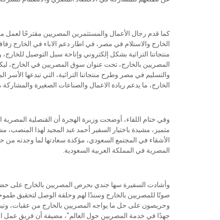
كما قدم رجال الأعمال والمستثمرين المصريين مقترحًا لعمل مع
الخارج والاستلام في مصر، في اطار دعم الاباء في الخارج زفا
منتجاتنا التراثية بشكل إلكتروني وإتاحة سبل التوصيل للخار
المصريين بالخارج، تحت عنوان سوق المصريين في الخارج، ليكو
والتسليم في مصر وطرح منتجاتنا التراثية، التي تبدعها الأسر 
الخارج، ما يدعم ريادة الاعمال والصناعات الصغيرة والمشاركة 
وفي ختام اللقاء، أوضحت وزيرة الهجرة أن القنصلية المصرية ا
متميز، مشيدة باختيار السفير أحمد عبد المجيد لهذا المنصب،
الأشقاء في المجتمع السعودي، مؤكدة سعادتها لما وجدته من حفاو
المصرية في المملكة العربية السعودية.
وأشادت السفيرة سها جندي بحرص المصريين بالخارج على حضور 
صوتًا للمصريين بالخارج وسندًا لهم وحلقة الوصل لتحقيق طمو
وحريصون على حل ما يواجه المصريين بالخارج من عقبات، وتيسي
جهدًا في خدمة المصريين حول العالم"، مضيفة أن فريق عمل ا