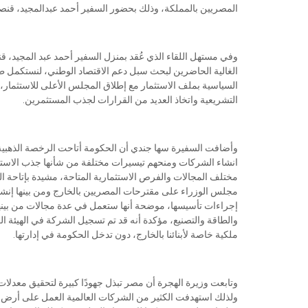
المصريين بالمملكة، وذلك بحضور السفير أحمد عبدالمجيد، قن
وفي مستهل اللقاء الذي عُقد بمنزل السفير أحمد عبد المجيد،
الغالية الحاضرين لبحث سبل دعم الاقتصاد الوطني، لنستكمل طريق
السياسية بملف الاستثمار مع إطلاق المجلس الأعلى للاستثمار، 
التشريعية واتخاذ العديد من القرارات لجذب المستثمرين.
وأضافت السفيرة سها جندي أن الحكومة أتاحت الرخصة الذهبية 
انشاء الشركات ومنحهم تيسيرات مختلفة من شأنها جذب الاستث
مختلف المجالات والفرص الاستثمارية المتاحة، مشيدة بإتاحة ا
مجلس الوزراء على مقترحات المصريين بالخارج ومن بينها إنشاء
إجراءات تأسيسها، موضحة أنها ستعمل في عدة مجالات من بينها 
والطاقة والتصنيع، مؤكدة أنه قد تم تسجيل الشركة في الهيئة 
ملكية خاصة لأبنائنا بالخارج، دون تدخل الحكومة في إدارتها.
وتابعت وزيرة الهجرة أن مصر تبذل جهودًا كبيرة لتحقيق معدلا
ولذلك استهدفت الكثير من الشركات العالمية العمل على أرض م