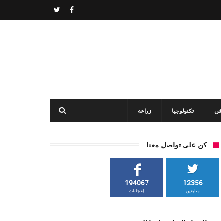
فن
تكنولوجيا
زراعة
كن على تواصل معنا
194067
12356
متابعين
إعجابات