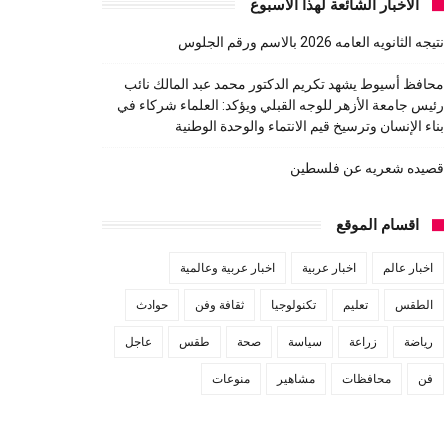
الاخبار الشائعة لهذا الاسبوع
نتيجه الثانويه العامه 2026 بالاسم ورقم الجلوس
محافظ أسيوط يشهد تكريم الدكتور محمد عبد المالك نائب
رئيس جامعة الأزهر للوجه القبلي ويؤكد: العلماء شركاء في
بناء الإنسان وترسيخ قيم الانتماء والوحدة الوطنية
قصيده شعريه عن فلسطين
اقسام الموقع
اخبار عالم
اخبار عربية
اخبار عربية وعالمية
الطقس
تعليم
تكنولوجيا
ثقافة وفن
حوادث
رياضة
زراعة
سياسة
صحة
طقس
عاجل
فن
محافظات
مشاهير
منوعات