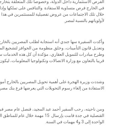
الفرص الاستثمارية داخل الدولة، وخصوصا تلك المتعلقة بتخا
في الخارج فرص متساوية للاستفادة والتنافس على تملكها وإدارت
خلال تلك الاجتماعات من عروض تفصيلية للمستثمرين في هذا الش
لأولوياتهم بالنسبة لمصر.
وأكدت السفيرة سها جندي أنه استجابة لطلب المصريين بالخار
وتعديل قانون التأمينات، وخلق منظومة من الحوافز لتشجيع الم
وطرح مبادرات للتمويل العقاري، مؤكدة أن كل هذه الخدمات سيتم
قريبا بالتعاون مع وزارة الاتصالات وتكنولوجيا المعلومات، ليك
وشددت وزيرة الهجرة على أهمية تحويل المصريين بالخارج أموال
الاستفادة من إلغاء رسوم التحويلات التي يعرضها فرع بنك مصر.
ومن ناحيته، رحب السفير أحمد عبد المجيد، قنصل عام مصر في ج
القنصلية في جدة قامت بإرسال 15 مهم
الواحدة إلى 3 و4 مهمات في السنة.