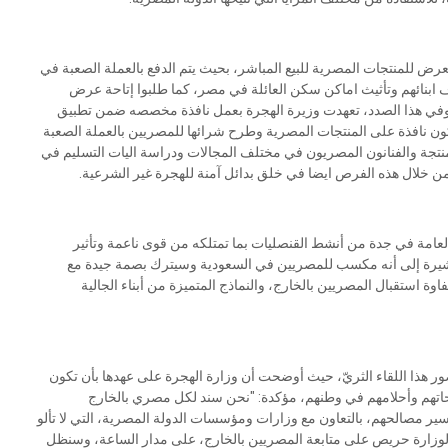
رض للمنتجات المصرية للبيع المباشر، بحيث يتم الدفع بالعملة الصعبة في
ف ابنائهم وتأثيث اماكن سكن العائلة في مصر، كما طلبوا إتاحة عرض
ج، وفي هذا الصدد، تعهدت وزيرة الهجرة بعمل نافذة مخصصه ضمن تطبيق
ن نافذة على المنتجات المصرية وطرح شرائها للمصريين بالعملة الصعبة
المنتجة والفنانون المصريون في مختلف المجالات ودراسة اليات التسليم في
من خلال هذه الفرص ايضا في خلق بدائل آمنة للهجرة غير الشرعية.
لعامة في جدة من أنشط القنصليات بما تمتلكه من قوى ناعمة وتأثير
 مشيرة إلى أنه مكسب للمصريين في السعودية وسيترك بصمة جيدة مع
ة استقبال المصريين بالخارج، والنماذج المتميزة من أبناء الجالية
هذا اللقاء الثريّ، حيث أوضحت أن وزارة الهجرة على عهدها بأن تكون
حاتهم وأحلامهم في وطنهم، مؤكدة: "نحن سند لكل مصري بالخارج
ر مصالحهم، بالتعاون مع وزارات ومؤسسات الدولة المصرية، التي لا تألو
لوزارة حريص على متابعة المصريين بالخارج، على مدار الساعة، وسنظل