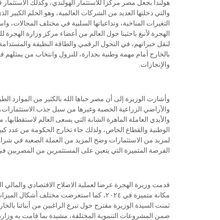
هولندا بجعل مصر مركزا للاستثمار الهولندي، وكذلك الاستثمار
والتي دخلتها العديد من الشركات العالمية، وهو الحلم الكبير ا
الهجرة لأنبغ باحثينا حول العالم من أعضاء مركز وزارة الهجرة
لنقل خبراتهم، في التحول الرقمي والطاقة النظيفة والمستدامة، 
بالخارج أمام مهمة وطنية بجدارة، للنزول وانتخاب من يمثلهم ف
والإنجازات.
وأشارت الوزيرة إلى أن مصر حباها الله بالكثير من الموارد الطب
والأراضي الزراعية الخصبة وغيرها من سبل جذب الاستثمارات، با
والأيدي العاملة الماهرة الشابة التي يسعى العالم لاستقطابها
الوطنية والقطاع الخاص، ولذلك جاء تخارج الحكومة من عدد كبي
لمزيد من الاستثمارات وضخ المزيد من العملة الصعبة في شرايين
الفرصة المتميزة التي يتعين على المستثمرين من المصريين في ا
قدمت وزيرة الهجرة عرضا لعملية الاصلاح الاقتصادي والمالي الذ
مكانة متميزة في ٢٠٢٤، كما استعرضت مختلف أ
ثمنت السيدة الوزيرة مقترح حول تبرع الراغبين من أبنائنا بالخا
ضمن المشروعات التنموية المختلفة، مشيدة بما قامت به وزارة 