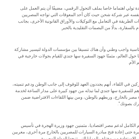
ة تولي اهتماما خاصا بملف التحول الرقمي، مضيفًا أن يتم العمل على
ص نفسه عبر شركة شحن حيث كان أحد المعوقات التي تواجه المصريين
ت الطريقة في التعامل مع التوكيلات والأوراق القانونية الأخرى، بجانب
بالسفارة، بدلًا من البصمات التقليدية بالحبر.
ئاسية واجب وطني وأن هناك تنسيقا بين مؤسسات الدولة لتيسير مشاركة
 حول العالم، مثمنًا جهود السفيرة سها جندي للقيام بجولات خارجية في
 الأم.
كين في اللقاء، أنهم يجددون العهد للوقوف إلى جانب الوطن ودعم تنميته،
للسفيرة سها جندي لما تبذله من جهود كبيرة على مدار الساعة لخدمة
ء مصر بالخارج، وربطهم بالوطن، ومن بينها اللقاءات الافتراضية ضمن
رك بصوتك".
 الكامل لدعم مصر اقتصاديا، مثمنين جهود وزيرة الهجرة في تأسيس
رة حتى إعادة فتح مبادرة السيارات للمصريين بالخارج مرة أخرى، معربين
لاستفادة من مختلف المزايا التي تتيحها الدولة المصرية.