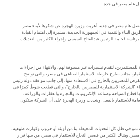
صل عام مصر في جدة.
 قنصل عام مصر في جدة، أعربت وزيرة الهجرة عن شكرها لأبناء مصر
 البناء والتنمية في الجمهورية الجديدة، مشيرة إلى اهتمام القيادة
برئاسة فخامة الرئيس عبدالفتاح السيسي وإجراء الكثير من التعديلات
للمستثمرين، لتقدم تيسيرات غير مسبوقة لهم، والانتهاء من إجراءات
مار، بجانب طرح خارطة الاستثمار الصناعي في مصر، والتي توضح
لفرص للمصريين بالخارج في الاستفادة منها، إلى جانب موافقة دولة رئيس
 "الشركة الاستثمارية للمصريين بالخارج"، والتي قطعت شوطًا كبيرًا في
قطاع السياحة وصناعة الإلكترونيات والتجارة والعقارات والزراعة،
العامة للاستثمار بالفعل. وشددت وزيرة الهجرة على أن الشركة ستكون
ت نمو في ظل كل التحديات المحيطة بنا من أوبئة أو حروب وكوارث طبيعية،
صر، وهناك الكثير من قصص النجاح للاستثمار في مصر، من بينها قرار