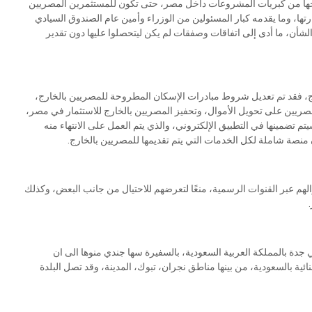
رجها من كبريات المشروعات داخل مصر، حتى تكون للمستثمرين المصريين
ها، وما يقدمه كبار المسئولين من الوزراء وأمين عام الصندوق السيادي
أن، ما أدى إلى اتفاقات وصفقات لم يكن ليتحصلوا عليها دون تقدير
ج، فقد تم تعديل شروط مبادرات الإسكان المطروحة للمصريين بالخارج،
صريين على تحويل الأموال، وتحفيز المصريين بالخارج للاستثمار في مصر،
 تضمينها في التطبيق الإلكتروني، والذي يتم العمل على الانتهاء منه
ون منصة شاملة لكل الخدمات التي يتم تقديمها للمصريين بالخارج.
هم عبر القنوات الرسمية، منعًا لتعرضهم للاحتيال من جانب البعض، وكذلك
دة بالمملكة العربية السعودية، بالسفيرة سها جندي منوها الى ان
ة خلال عام للمناطق النائية بالسعودية، من بينها مناطق نجران، تبوك، المدينة، وقد تصل البلدة