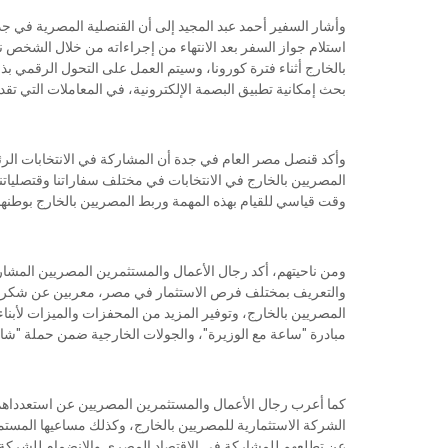
وأشار السفير أحمد عبد المجيد إلى أن القنصلية المصرية في جد
استلام جواز السفر بعد الانتهاء من إجراءاته من خلال الشخ
بالخارج أثناء فترة كورونا، وسيتم العمل على التحول الرقمي بذا
بحث إمكانية تطبيق البصمة الإلكترونية، في المعاملات التي تقدم 
وأكد قنصل مصر العام في جدة أن المشاركة في الانتخابات الر
المصريين بالخارج في الانتخابات في مختلف سفاراتنا وقتصلياتنا
وقت قياسي للقيام بهذه المهمة وربط المصريين بالخارج بوطنهم
ومن ناحيتهم، أكد رجال الأعمال والمستثمرين المصريين المشار
والتعريف بمختلف فرص الاستثمار في مصر، معربين عن شكرهم 
المصريين بالخارج، وتوفير المزيد من المحفزات والميزات لأبنا
مبادرة "ساعة مع الوزيرة"، والجولات الخارجية ضمن حملة "شا
كما أعرب رجال الأعمال والمستثمرين المصريين عن استعدداهم
الشركة الاستثمارية للمصريين بالخارج، وكذلك مساعيها المستم
عن تطلعهم للمشاركة في الاقتصاد المصري والانضمام للشركة، ل