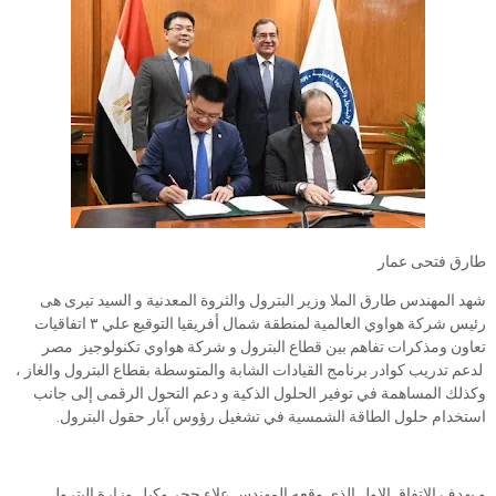
طارق فتحى عمار
شهد المهندس طارق الملا وزير البترول والثروة المعدنية و السيد تيرى هى
رئيس شركة هواوي العالمية لمنطقة شمال أفريقيا التوقيع علي ٣ اتفاقيات
تعاون ومذكرات تفاهم بين قطاع البترول و شركة هواوي تكنولوجيز مصر
لدعم تدريب كوادر برنامج القيادات الشابة والمتوسطة بقطاع البترول والغاز ،
وكذلك المساهمة في توفير الحلول الذكية و دعم التحول الرقمى إلى جانب
استخدام حلول الطاقة الشمسية في تشغيل رؤوس آبار حقول البترول.
و يهدف الاتفاق الاول الذي وقعه المهندس علاء حجر وكيل وزارة البترول