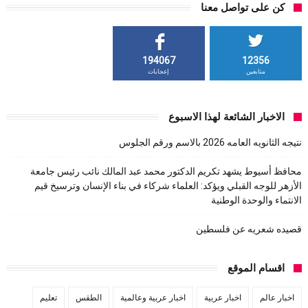
كن على تواصل معنا
194067
12356
متابعين
إعجابات
الاخبار الشائعة لهذا الاسبوع
نتيجه الثانويه العامه 2026 بالاسم ورقم الجلوس
محافظ أسيوط يشهد تكريم الدكتور محمد عبد المالك نائب رئيس جامعة
الأزهر للوجه القبلي ويؤكد: العلماء شركاء في بناء الإنسان وترسيخ قيم
الانتماء والوحدة الوطنية
قصيده شعريه عن فلسطين
اقسام الموقع
اخبار عالم
اخبار عربية
اخبار عربية وعالمية
الطقس
تعليم