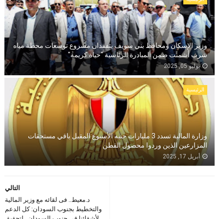
وزير الإسكان ومحافظ بني سويف يتفقدان مشروع توسعات محطة مياه
شرب أشمنت ضمن المبادرة الرئاسية "حياة كريمة"
يوليو 05, 2025
الرئيسية
وزارة المالية تسدد 3 مليارات جنيه الأسبوع المقبل باقي مستحقات
المزارعين الذين وردوا محصول القطن
أبريل 17, 2025
التالي
د.معيط.. فى لقائه مع وزير المالية
والتخطيط بجنوب السودان: كل الدعم
لأشقائنا فى جنوب السودان.. لتحقيق