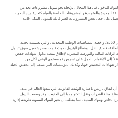
البنوك للدخول فى هذا المجال، للإتجاه نحو تمويل مشروعات تحد من
ة الجديدة والمتجددة والمشروعات الخاصة بالمياه كتحلية مياه البحر ،
مل على جعل بعض المشروعات الغير قابلة للتمويل البنكى قابلة
وأشارت د. ياسمين فؤاد إلى الاستراتيجية الوطنية للتغير المناخي 2050، و خطة المساهمات الوطنية المحددة ، والتي تضمنت تحديد
الطاقة، قطاع النقل، وقطاع البترول، حيث قامت مصر بتفعيل سوق تداول
ئة الرقابة المالية والبورصة المصرية لإطلاق منصة تداول شهادات خفض
تة ً إلى الأهتمام بالعمل على تسريع رفع مستوى الوعي لكل من
ار شهادات التخفيض فيها، وكذلك المؤسسات التي تسعى إلى تحقيق الحياد
اتفاق باريس باعتباره الوثيقة القانونية التي يتبعها العالم في ملف
المناخ وبناء القدرات ونقل التكنولوجيا إلى الجنوب، وقد وضعت الدول
ع الخاص وبنوك التنمية، مما يتطلب ان تغير البنوك التنموية طريقة إدارة