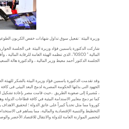
وزيرة البيئة : تفعيل سوق تداول شهادات خفض الكربون الطوعية
شاركت الدكتورة ياسمين فؤاد وزيرة البيئة فى الجلسة الحواري
المالية " IOSCO"‏، الذى تنظمه الهيئة العامة للرقا
الجلسة الدكتور أحمد معيط وزير المالية ، والدكتورة هالة السعيد
وقد تقدمت الدكتورة ياسمين فؤاد وزيرة البيئة بالشكر للهيئة الع
الجهود التى بذلتها الحكومة المصرية لدمج البعد البيئى فى كاف
، مُشيرةً إلى صعوبة الطريق ،حيث قامت مصر بإعادة تشكيل ا
كما تم دمج معايير الاستدامة البيئية في كافة قطاعات الدولة 
كورونا مما مثل تحدياً كبيراً على عاتق الدولة ؛ لتحقيق الاهدا
التخطيط والتنمية الإقتصادية والمالية، مما يساهم فى الاستخد
لتخضير الموازنة العامة للدولة والانتقال للاقتصاد الأخضر والوصول بحلول عام 2030 إلى أن تكون 100% من