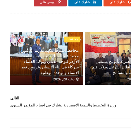
شارك على
شارك على
دبوس على
محافظات
محافظ أسيوط يشهد تكريم الدكتور
محمد عبد المالك نائب رئيس جامعة
مصرية بأبوتيج يستقبل
الأزهر للوجه القبلي ويؤكد: العلماء
لطان الفرغل ويؤكد قيم
شركاء في بناء الإنسان وترسيخ قيم
ة والتسامح
الانتماء والوحدة الوطنية
يوليو 28, 2026
التالي
وزيرة التخطيط والتنمية الاقتصادية تشارك في افتتاح المؤتمر السنوي