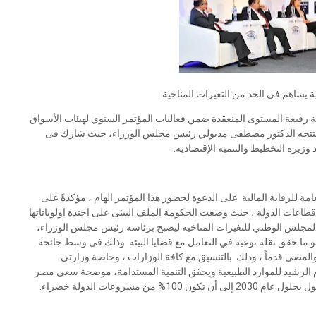
 يساهم فى الحد من التغيرات المناخية
ة رفيعة المستوى المنعقدة ضمن فعاليات المؤتمر السنوي لهيئات الأسواق
بة المالية ، وأفتتحه الدكتور مصطفى مدبولي رئيس مجلس الوزراء، حيث شارك فى
 وزيرة التخطيط والتنمية الإقتصادية.
امة للرقابة المالية على الدعوة لحضور هذا المؤتمر الهام ، مؤكدةً على
ة قطاعات الدولة ، حيث وضعت الحكومة الملف البيئى على اجندة اولوياتاتها
لمجلس الوطني للتغيرات المناخية ليصبح برئاسة رئيس مجلس الوزراء،
وهو ما حقق نقلة نوعية في التعامل مع قضايا البيئة وذلك فى وسط جائحة
ف والمضى قدماً ، وذلك بالتنسيق مع كافة الوزارات ، وخاصة وزارتى
ام الرشيد للموارد الطبيعية ويحقق التنمية المستدامة، موضحة سعى مصر
 مشروعات الدولة خضراء.