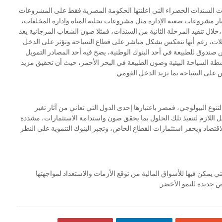
ات السندات الخضراء التي اعلنتها الحكومة المصرية فقط على المشروعات
تيار مشروعات صعبة الإدارة مثل مشروعات تحلية المياه وإدارة المخلفات،
ال تنفيذ المرحلة الثانية من السندات، فمثلا صون الشعاب المرجانية يعد
يلات، رغم أنها تنعكس بشكل مباشر على قطاع السياحة وتؤثر على الدخل
 صندوق للطبيعة في أحد البنوك الوطنية، يضخ فيه أحد المصادر التمويل
طة السياحة البيئية وصون الطبيعة في البحر الأحمر، حيث أن تحقيق مزيد
على السياحة بما يزيد الدخل القومي.
تنوع البيولوجي، فمصر باعتبارها إحدى الدول التي تعاني من آثار تغير
يل اللازم لتنفيذ تلك الحلول بما يحقق صون واستدامة الاستثمارات، مشددة
قتصاد ويحفز استثمارات القطاع الخاص، وتجبر البنوك التنموية على النظر
لتي يمكن فيها للأسواق المالية من توقع الأزمات والاستعداد لمواجهتها
ص جديدة للنمو الأخضر.