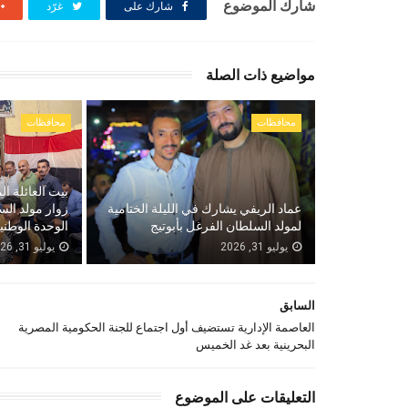
شارك الموضوع
شارك على
غرّد
مواضيع ذات الصلة
محافظات
محافظات
بيت العائلة ال
عماد الريفي يشارك في الليلة الختامية
زوار مولد الس
لمولد السلطان الفرغل بأبوتيج
الوحدة الوطني
يوليو 31, 2026
يوليو 31, 2026
السابق
العاصمة الإدارية تستضيف أول اجتماع للجنة الحكومية المصرية
البحرينية بعد غد الخميس
التعليقات على الموضوع