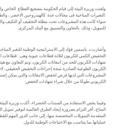
ولفتت وزيرة البيئة إلى قيام الحكومة بتشجيع القطاع الخاص و
التغيرات المناخية فى مجالات عدة كالهيدروجين الاخضر ، والطاق
سواء كانت هذه المشروعات تحت مظلة التخفيف أو التكيف والع
للتمويل، وذلك بالتعاون والتنسيق مع البنك المركزى.
التخفيض الكمي للكربون لثلاثة قطاعات حيوية وهى : قطاعات 
شهادات الكربون للحد من انبعاثات الكربون، وتم التعاون مع هي
الكربون الطوعية الصادرة نتيجة إجراءات التخفيض الحقيقي، لاف
المشروعات التي لديها فرص لخفض الانبعاثات والتي يمكن إصد
الكربوني طوعًا من خلال شراء شهادات الخفض.
وفيما يخص الاستفادة من السندات الخضراء، أكدت وزيرة البيئة أن 
المناخ، أقر التزام بضرورة إيجاد الطرق العالمية لتوفير تمويل 
المتقدمة التمويلات المخصصة منها، إلى جانب الدور المهم للقطا
عملياتها بما يتناسب مع الاحتياجات الوطنية للدول.