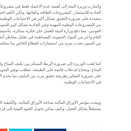
وأشارت وزيرة البيئة إلى أهمية عدم الاعتماد فقط في مشروع
الجاذبة للاستثمار، كمشروعات الطاقة وكفائتها، ولكن الأهم اخ
مشددة على ضرورة التعمق بشكل أكبر في الاحتياجات الوطنية،خل
من المشروعات الوطنية المهمة وغير الجاذبة بشكل كبير للتمو
القومي، مما دفع وزارة البيئة للعمل على فكرة مبتكرة، بتأسيس
العام وآخر من البنوك التنموية، للمساهمة في تقليل مخاطر أنش
من الصون يجذب مزيد من استثمارات القطاع الخاص بما ينعكس 
كما لفتت الوزيرة إلى ضرورة الربط المبتكر بين تكيف المناخ وال
المناخ، وتحتاج لتدخلات قائمة على الطبيعة، تتطلب توفير التمو
على ضرورة التفكير بطريقة تحقق مزيد من التكيف بما يخدم الا
في الاحتياجات الوطنية.
ويبحث مؤتمر الأوراق المالية صناعة الأوراق المالية، والكيفية ا
مستقبلاً بشكل أفضل، وكيف يمكن تحويل القيود البيئية إلى فر