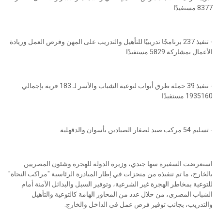
8377 مستفيدًا
- تنفيذ 237 برنامجًا تدريبيًا للتأهيل والتدريب على المهن وفرص العمل وريادة
الأعمال بمشاركة 5829 مستفيدًا
- تنفيذ 39 حملة طرق أبواب لتوعية الشباب والأسر لـ 183 قرية بإجمالي
1935160 مستفيدًا
- تسليم 54 مركب صيد لصغار الصيادين بأسوان والدقهلية
استعرضت السفيرة سها جندي، وزيرة الدولة للهجرة وشئون المصريين
بالخارج، ما تم تنفيذه من منجزات في إطار المبادرة الرئاسية "مراكب النجاة"
للتوعية بمخاطر الهجرة غير الشرعية، وتوفير السبل والبدائل الآمنة أمام
الشباب المصري، من خلال عدد من المحاور الهامة كالتوعية والتأهيل
والتدريب، بجانب توفير فرص عمل في الداخل والخارج.