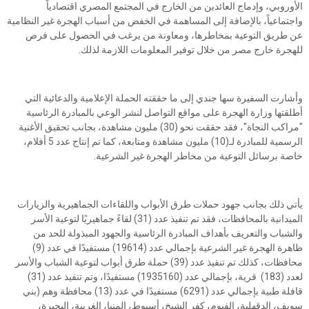
الأوروبي، وإدماج العائدين من الخارج في المجتمع المصري اقتصادياً
واجتماعياً، بالإضافة إلى المساهمة في الخفض من أسباب الهجرة غير النظامية
عن طريق التوعية بمخاطرها، ومعاونة من يرغب في الحصول على فرص
للهجرة خارج مصر من خلال توفير المعلومات اللازمة لذلك.
وأشارت السفيرة سها جندي إلى ما حققته الحملة الإعلامية والدعائية التي
أطلقتها وزارة الهجرة على مواقع التواصل لنشر الوعي بالمبادرة الرئاسية
"مراكب النجاة"، فقد حققت نحو (30) مليون مشاهدة، بجانب تحقيق الأغنية
الرسمية للمبادرة لـ(10) مليون مشاهدة ومتابعة، كما تم إنتاج عدد 5 أفلام،
خاصة برسائل التوعية من مخاطر الهجرة غير الشرعية.
يأتي ذلك بجانب جهود حملات طرق الأبواب واللقاءات الجماهيرية والزيارات
الميدانية بالمحافظات، فقد تم تنفيذ عدد (31) لقاءً جماهيريًا لتوعية الأسر
والشباب والتعريف بأهداف المبادرة الرئاسية والجهود المبذولة للحد من
ظاهرة الهجرة غير الشرعية بإجمالي عدد (19614) مستفيدًا في عدد (9)
محافظات، كذلك تم تنفيذ عدد (39) حملة طرق أبواب لتوعية الشباب والأسر
لعدد (183) قرية، بإجمالي عدد (1935160) مستفيدًا، وتم تنفيذ عدد (31)
قافلة طبية بإجمالي عدد (6291) مستفيدًا في عدد (13) محافظة وهم (بني
سويف، الدقهلية، الفيوم، كفر الشيخ، أسيوط، المنيا، الغربية، البحيرة،