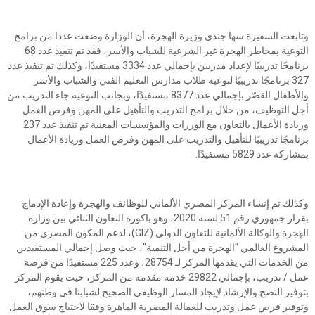
وتابعت السفيرة سها جندي وزيرة الهجرة، أن الوزارة وضعت عددا من برامج
التوعية بمخاطر الهجرة غير الشرعية للشباب والأسر، فقد تم تنفيذ عدد 68
برنامجًا تدريبيًا لإعداد مدربين بإجمالي عدد 3334 مستفيدًا، وكذلك تم تنفيذ عدد
327 برنامجًا تدريبيًا لتوعية طلاب مدارس التعليم الفني والشباب والأسر
والأطفال القصّر بإجمالي عدد 8377 مستفيدًا، وبجانب التوعية جاء التدريب من
أجل التوظيف، من خلال برامج التدريب والتأهيل على المهن وفرص العمل
وريادة الأعمال بالتعاون مع الوزرات والمؤسسات المعنية تم تنفيذ عدد 237
برنامجًا تدريبيًا للتأهيل والتدريب على المهن وفرص العمل وريادة الأعمال
بمشاركة عدد 5829 مستفيدًا.
وكذلك تم إنشاء المركز المصري الألماني للوظائف والهجرة وإعادة الإدماج
بقرار جمهوري رقم 51 لسنة 2020، وهو باكورة التعاون الثنائي بين وزارة
الهجرة والوكالة الألمانية للتعاون الدولي (GIZ)، لدعم المكون المصري من
المشروع العالمي "الهجرة من أجل التنمية"، حيث وصل إجمالي المستفيدين
من الخدمات التي يقدمها المركز لـ 28754، وعدد 225 مستفيدًا من فرصة
عمل / تدريب، بإجمالي 29822 خدمة مقدمة من المركز، حيث يقوم المركز
بتوفير النصح والإرشاد لإيجاد المسار الوظيفي الصحيح لشبابنا في وطنهم،
وتوفير فرص عمل وتدريب للعمالة المصرية الماهرة وفقا لاحتياج سوق العمل