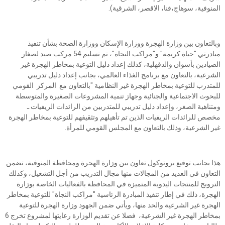
المنوفية، سوهاج،قنا، الاقصر، الشرقية).
وبالتعاون بين وزارة الهجرة ووزارة الإسكان ووزارة الصحة بشأن تنفيذ
مبادرتي "حياة كريمة" و"مراكب النجاة"، تم تسليم 54 مركب صيد لصغار
الصيادين بأسوان والدقهلية، كذلك إعداد دليل التوعية بمخاطر الهجرة غير
الشرعية، بالتعاون مع برنامج الغذاء العالمي، بجانب إعداد دليل تدريبي
للمتدرب للتوعية بمخاطر الهجرة غير النظامية "بالتعاون مع المركز القومي
للبحوث الاجتماعية والجنائية وجهاز تنمية المشروعات الصغيرة والمتوسطة
ومتناهية الصغر، وإعداد دليل تدريبي للمتدربين من الرائدات الريفيات ـ
مخصص للرائدات الريفيات الذين تم تأهيلهم وتثقيفهم للتوعية بمخاطر الهجرة
غير الشرعية، وذلك بالتعاون مع المجلس القومي للمرأة.
هذا بجانب توقيع بروتوكول تعاون بين وزارة الهجرة ومحافظة المنوفية، تضمن
التعاون في العديد من المجالات منها مجال التدريب من أجل التشغيل، وكذلك
الترويج للمنتجات اليدوية المتميزة في المحافظة بالفعاليات الخاصة بوزارة
الهجرة، ذلك في إطار تنفيذ المبادرة الرئاسية "مراكب النجاة" للتوعية بمخاطر
الهجرة غير الشرعية والحد منها، ويأتي ضمن الجهود وزارة الهجرة للتوعية
بمخاطر الهجرة غير الشرعية، فضلا عن تقديم الوزارة رعايتها لمشروع تخرج 6