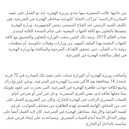
من جانبها، قالت السفيرة سها جندي وزيرة الهجرة، إنه تم العمل على تنفيذ
المبادرة الرئاسية "مراكب النجاة" للتوعية بمخاطر الهجرة غير الشرعية، فور
تكليف السيد الرئيس عبد الفتاح السيسي رئيس الجمهورية، وزارة الهجرة
بتنفيذها بالتعاون مع كافة الجهات المعنية، في ختام النسخة الثالثة لمنتدى
شباب العالم 2019، ومنذ ذلك الحين سعت الوزارة للتعاون والتنسيق مع كافة
الجهات المعنية بهذا الملف المهم، من وزارات وهيئات حكومية، أو منظمات
دولية ذات الشأن، حتى تتحقق الأهداف المرجوة والمكلفة بها وزارة الهجرة
في إطار مكافحة الهجرة غير الشرعية.
وأضافت وزيرة الهجرة أن الوزارة عملت على تنفيذ تلك المبادرة في 72 قرية
تابعة لـ 14 محافظة هم الأكثر تصديرا للهجرة غير الشرعية، بوعي كبير وإدراك
واسع لكافة جوانب ظاهرة الهجرة غير الشرعية، التي تجذرت عبر عقود طويلة
مما جعلها ثقافة لدى بعض القرى المصرية، وحل غير آمن أو شرعي أمام
الشباب المصري الراغب في الهجرة للخارج، وكان من الضروري العمل على
عدد من المحاور الهامة للتصدى لهذه الظاهرة من مختلف الجوانب، فرغم
أهمية التوعية والإرشاد بمخاطر الهجرة غير الشرعية، كان لابد العمل أيضا على
توفير البدائل الآمنة أمام الشباب المصري، ومساعدته على إيجاد فرص عمل
مناسبة بالداخل أو الخارج.