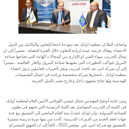
واضاف الملا ان منظمة اوابك تعد نموذجا ناجحا للتعاون والتكامل بين الدول
الاعضاء، وهناك فرصة جيدة لزيادة التعاون خلال الفترة المقبلة ، مشيراً إلى ان
مجال التدريب سواء الفنى او الإدارى من المجالات الهامة التي تحتاجها صناعة
البترول لتواكب التطورات التى تشهدها صناعة البترول والغاز العالمية ، مشيراً
إلى أن شركة انبى تعد نافذة لتدريب ونقل الخبرات للعاملين بدول اعضاء
منظمة اوابك ، باعتبارها شركة متخصصة ورائدة فى اعمال التصميمات
الهندسية ولها نجاح مشهود داخل وخارج مصر بالدول العربية .
ومن جانبه أوضح المهندس جمال عيسي اللوغاني الأمين العام لمنظمة أوابك
فى كلمته أن التدريب المتواصل يعد اللبنةَ الرئيسية التي تسهم في تطوير
الصناعة البترولية، وان اوابك عَمَدَتْ منذ العام الماضي إلى التنسيق مع عدة
جهات لعقد العديدِ من الدورات التدريبية، كانت من بينها دورة تدريبية متميزة
بالتنسيق مع شركة انبي، في نوفمبر 2022 ، لافتاً إلى ان الجهودٍ المشتركةٍ