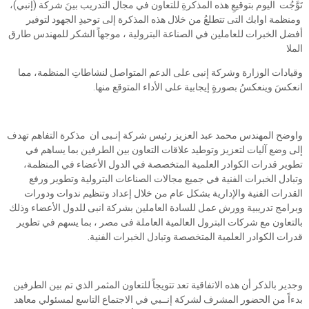
تَوَّجُت اليوم بتوقيعِ هذه المذكرةِ للتعاون في مجال التدريب بينَ شركة (إنبي)،
ومنظمة اوابك التى تتطلعُ من خلال هذه المذكرة إلى توحيدِ الجهود لتوفير
أفضل الخبرات للعاملين في الصناعة البترولية ، موجهاً الشكر للمهندس طارق
الملا
وقيادات الوزارة وشركة إنبى على الدعم المتواصل لنشاطاتِ المنظمة، مما
انعكسَ وينعكسُ بصورةٍ إيجابية على الأداء المتوقع منها.
واوضح المهندس محمد عبد العزيز رئيس شركة إنـبى ان مذكرة التفاهم تهدف
إلى وضع آليات لتعزيز وتوطيد علاقات التعاون بين الطرفين بما يساهم في
تطوير قدرات الكوادر العلمية المتخصصة في الدول الأعضاء في المنظمة،
وتبادل الخبرات الفنية في جميع مجالات الصناعات البترولية وتطوير ورفع
القدرات الفنية والإدارية بشكل عام من خلال إعداد وتنظيم ندوات ودورات
وبرامج تدريبية وورش عمل للسادة العاملين بشركة انبى للدول الأعضاء وذلك
بالتعاون مع شركات البترول العالمية العاملة فى مصر ، بما يسهم في تطوير
قدرات الكوادر العلمية المتخصصة وتبادل الخبرات الفنية.
وجدير بالذكر أن هذه الاتفاقية تعد تتويجاً للتعاون المثمر الذي تم بين الطرفين
بدءاً من الحضور المشرف لشركة إنــبي في الاجتماع التاسع لمسئولي معاهد