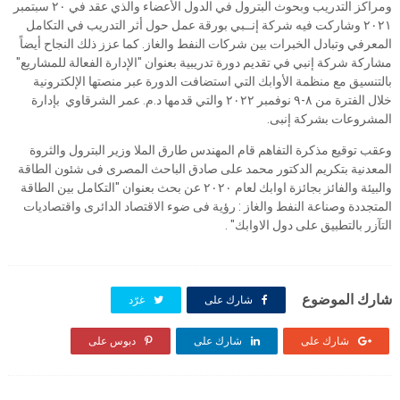
ومراكز التدريب وبحوث البترول في الدول الأعضاء والذي عقد في ٢٠ سبتمبر
٢٠٢١ وشاركت فيه شركة إنــبي بورقة عمل حول أثر التدريب في التكامل
المعرفي وتبادل الخبرات بين شركات النفط والغاز. كما عزز ذلك النجاح أيضاً
مشاركة شركة إنبي في تقديم دورة تدريبية بعنوان "الإدارة الفعالة للمشاريع"
بالتنسيق مع منظمة الأوابك التي استضافت الدورة عبر منصتها الإلكترونية
خلال الفترة من ٨-٩ نوفمبر ٢٠٢٢ والتي قدمها د.م. عمر الشرقاوي بإدارة
المشروعات بشركة إنبى.
وعقب توقيع مذكرة التفاهم قام المهندس طارق الملا وزير البترول والثروة
المعدنية بتكريم الدكتور محمد على صادق الباحث المصرى فى شئون الطاقة
والبيئة والفائز بجائزة اوابك لعام ٢٠٢٠ عن بحث بعنوان "التكامل بين الطاقة
المتجددة وصناعة النفط والغاز : رؤية فى ضوء الاقتصاد الدائرى واقتصاديات
التآزر بالتطبيق على دول الاوابك" .
شارك الموضوع
شارك على
غرّد
شارك على
شارك على
دبوس على