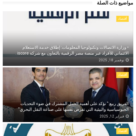
مواضيع ذات الصلة
أقتصاد
• وزارة الاتصالات وتكنولوجيا المعلومات: إطلاق خدمة الاستعلام
الائتماني للأفراد عبر منصة مصر الرقمية بالتعاون مع شركة iscore .
نوفمبر 18, 2025
أقتصاد
الفريق ربيع:" نؤكد على أهمية العمل المشترك في ضوء التحديات
الجيوسياسية والبيئية التي تفرض نفسها على صناعة النقل البحري"
فبراير 12, 2025
أقتصاد