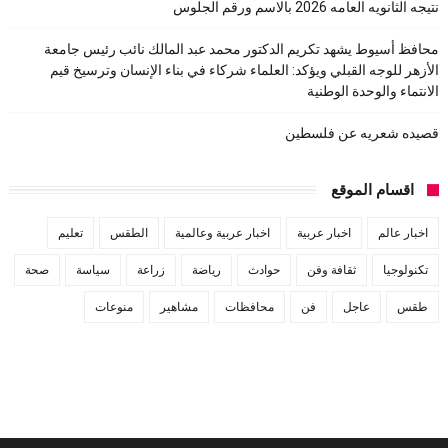
نتيجه الثانويه العامه 2026 بالاسم ورقم الجلوس
محافظ أسيوط يشهد تكريم الدكتور محمد عبد المالك نائب رئيس جامعة
الأزهر للوجه القبلي ويؤكد: العلماء شركاء في بناء الإنسان وترسيخ قيم
الانتماء والوحدة الوطنية
قصيده شعريه عن فلسطين
اقسام الموقع
اخبار عالم
اخبار عربية
اخبار عربية وعالمية
الطقس
تعليم
تكنولوجيا
ثقافة وفن
حوادث
رياضة
زراعة
سياسة
صحة
طقس
عاجل
فن
محافظات
مشاهير
منوعات