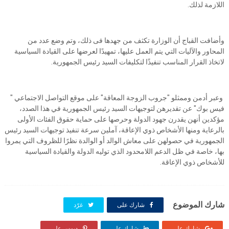
اللازمة لذلك.
وأضافت القباج أن الوزارة تكثف من جهدها فى ذلك، وتم وضع عدد من
المحاور والآليات التي يتم العمل عليها، تمهيدًا لعرضها على القيادة السياسية
لاتخاذ القرار المناسب تنفيذًا لتكليفات السيد رئيس الجمهورية.
وعبر أدمن وممثلو "جروب الزوجة المعاقة" على موقع التواصل الاجتماعي "
فيس بوك" عن تقديرهن لتوجيهات السيد رئيس الجمهورية في هذا الصدد،
مؤكدين أنهن يقدرن جهود الدولة وحرصها على حماية حقوق الفئات الأولى
بالرعاية ومنها الأشخاص ذوي الإعاقة، آملين سرعة تنفيذ توجيهات السيد رئيس
الجمهورية في حصولهن على معاش الوالد أو الوالدة نظرًا للظروف التي يمروا
بها، خاصة في ظل الدعم اللامحدود الذي توليه الدولة والقيادة السياسية
للأشخاص ذوي الإعاقة.
شارك الموضوع
شارك على
غرّد
شارك على
شارك على
دبوس على