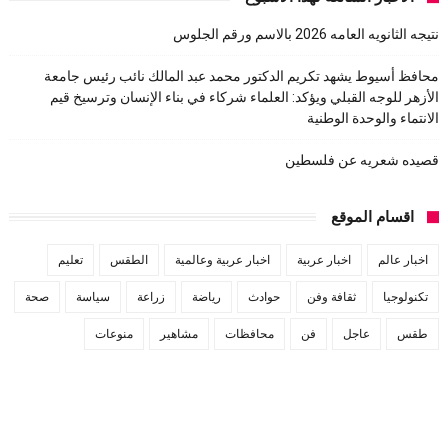
نتيجه الثانويه العامه 2026 بالاسم ورقم الجلوس
محافظ أسيوط يشهد تكريم الدكتور محمد عبد المالك نائب رئيس جامعة
الأزهر للوجه القبلي ويؤكد: العلماء شركاء في بناء الإنسان وترسيخ قيم
الانتماء والوحدة الوطنية
قصيده شعريه عن فلسطين
اقسام الموقع
اخبار عالم
اخبار عربية
اخبار عربية وعالمية
الطقس
تعليم
تكنولوجيا
ثقافة وفن
حوادث
رياضة
زراعة
سياسة
صحة
طقس
عاجل
فن
محافظات
مشاهير
منوعات