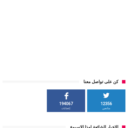
كن على تواصل معنا
194067
12356
متابعين
إعجابات
الاخبار الشائعة لهذا الاسبوع