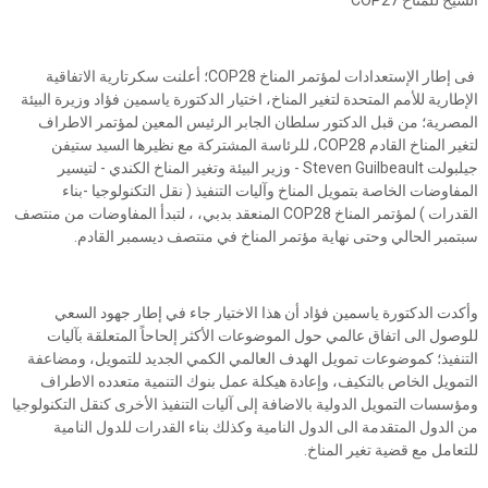
الشيخ للمناخ COP27
فى إطار الإستعدادات لمؤتمر المناخ COP28؛ أعلنت سكرتارية الاتفاقية
الإطارية للأمم المتحدة لتغير المناخ، اختيار الدكتورة ياسمين فؤاد وزيرة البيئة
المصرية؛ من قبل الدكتور سلطان الجابر الرئيس المعين لمؤتمر الاطراف
لتغير المناخ القادم COP28، للرئاسة المشتركة مع نظيرها السيد ستيفن
جيلبولت Steven Guilbeault - وزير البيئة وتغير المناخ الكندي - لتيسير
المفاوضات الخاصة بتمويل المناخ وآليات التنفيذ ( نقل التكنولوجيا -بناء
القدرات ) لمؤتمر المناخ COP28 المنعقد بدبي، ، لتبدأ المفاوضات من منتصف
سبتمبر الحالي وحتى نهاية مؤتمر المناخ في منتصف ديسمبر القادم.
وأكدت الدكتورة ياسمين فؤاد أن هذا الاختيار جاء في إطار جهود السعي
للوصول الى اتفاق عالمي حول الموضوعات الأكثر إلحاحاً المتعلقة بآليات
التنفيذ؛ كموضوعات تمويل الهدف العالمي الكمي الجديد للتمويل، ومضاعفة
التمويل الخاص بالتكيف، وإعادة هيكلة عمل بنوك التنمية متعدده الاطراف
ومؤسسات التمويل الدولية بالاضافة إلى آليات التنفيذ الأخرى كنقل التكنولوجيا
من الدول المتقدمة الى الدول النامية وكذلك بناء القدرات للدول النامية
للتعامل مع قضية تغير المناخ.