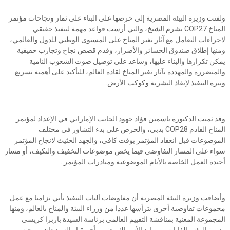
ولفتت وزيرة البيئة المصرية إلى حرصها على البناء على ثمار ونجاحات مؤتمر
المناخ COP27 بشرم الشيخ، والتي أرست قواعد مهمة لتنفيذ حقيقي
لاجراءات التعامل مع آثار تغير المناخ على المستوى الوطني للدول والعالمي،
ومنها إطلاق صندوق الخسائر والأضرار، وقدم قصص نجاح وتجارب حقيقية
يمكن تكرارها والبناء عليها، وساعد على توصيل صوت الشعوب النامية
والمتضررة والمهددة بآثار تغير المناخ لقادة العالم، للتأكيد على أهمية تسريع
وتيرة التنفيذ لإنقاذ البشرية وكوكب الأرض.
وقد ثمنت الدكتورة ياسمين فؤاد جهود الجانب الإماراتي في الإعداد لمؤتمر
المناخ القادم COP28 بدبى، والحرص على بدء التشاور في مختلف
الموضوعات قبل انعقاد المؤتمر بوقت كافي، والجهد الحثيث لانجاح المؤتمر
سواء على المسار التفاوضي فيما يخص موضوعات التخفيف والتكيف، أو مسار
أجندة العمل الخاصة بالأيام الموضوعية ومبادرات المؤتمر .
وأضافت وزيرة البيئة المصرية أن مفاوضات آليات التنفيذ تأتي تزامنا مع عمل
مجموعات تفاوضية أخرى يترأسها عددا من وزراء البيئة والمناخ بالعالم، ومنها
المجموعة المعنية بمناقشة التقييم العالمي برئاسة السيدة باربرا كريسي