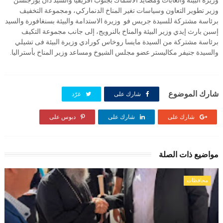
وزيرة البيئة والغابات ومصايد الأسماك بجنوب أفريقيا والسيد دان يورجنسن
وزير تطوير التعاون وسياسات تغير المناخ الدنماركي، ومجموعة التخفيف
برئاسة مشتركة للسيدة جريس فو وزيرة الاستدامة والبيئة بسنغافورة والسيد
إسبن بارث إيدي وزير البيئة والمناخ بالنرويج، إلى جانب مجموعة التكيف
برئاسة مشتركة من السيدة مايسا روخاس كورادي وزيرة البيئة فى تشيلي
والسيدة جنيفر مكاليستر عضو مجلس الشيوخ ومساعد وزير المناخ بأستراليا.
شارك الموضوع
شارك على
غرّد
شارك على
شارك على
دبوس على
مواضيع ذات الصلة
محافظات