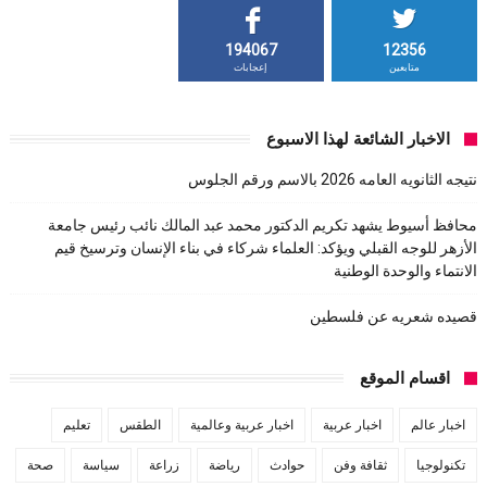
194067
12356
متابعين
إعجابات
الاخبار الشائعة لهذا الاسبوع
نتيجه الثانويه العامه 2026 بالاسم ورقم الجلوس
محافظ أسيوط يشهد تكريم الدكتور محمد عبد المالك نائب رئيس جامعة
الأزهر للوجه القبلي ويؤكد: العلماء شركاء في بناء الإنسان وترسيخ قيم
الانتماء والوحدة الوطنية
قصيده شعريه عن فلسطين
اقسام الموقع
اخبار عالم
اخبار عربية
اخبار عربية وعالمية
الطقس
تعليم
تكنولوجيا
ثقافة وفن
حوادث
رياضة
زراعة
سياسة
صحة