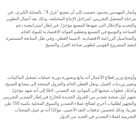
وأشار المهندس محمود عصمت إلى أن مصنع "غزل 4"، بالمحلة الكبرى، في
مرحلة التشغيل التجريبي، لمراحل الإنتاج المختلفة، وذلك بعد أعمال التطوير
والتجديد والإحلال التي شهدها المصنع مؤخرًا، في إطار استراتيجية دعم
الصناعة والتوسع في التصنيع وتعظيم العوائد الاقتصادية للمواد الخام
والمحاصيل الزراعية الاقتصادية، لاسيما القطن، وفي ظل المتابعة المستمرة
لتنفيذ المشروع القومي لتطوير صناعة الغزل والنسيج.
وأوضح وزير قطاع الأعمال أنه يتابع وبصورة دورية عمليات تشغيل الماكينات،
وتغيير ورديات العمل، ونقل القطن الخام والغزول المنتجة إلى مصانع النسيج،
وكذلك خطوات شحنها الى الموانئ عند التصدير، لافتًا إلى أنه شهد مؤخرًا
تجهيز أول شحنة تصدير من الغزول الجديدة للخارج في إطار التصدير التجريبي
والتجهيز لطلبيات أخرى لصالح عملاء التصدير والسوق المحلية بكمية 150 طن
تقريبا، وذلك لتحسين تدفقات النقد الأجنبي، مؤكدًا أنه تم عمل الشحنات
التجريبية لعملاء التصدير في العديد من الدول.