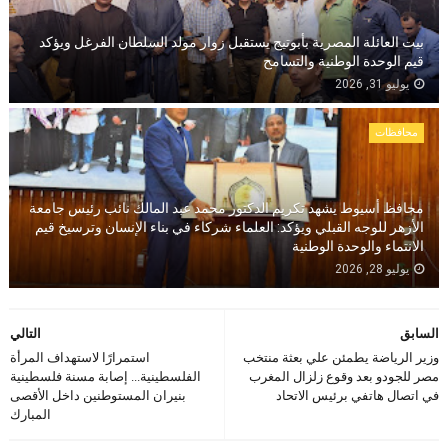
بيت العائلة المصرية بأبوتيج يستقبل زوار مولد السلطان الفرغل ويؤكد
قيم الوحدة الوطنية والتسامح
يوليو 31, 2026
محافظات
محافظ أسيوط يشهد تكريم الدكتور محمد عبد المالك نائب رئيس جامعة
الأزهر للوجه القبلي ويؤكد: العلماء شركاء في بناء الإنسان وترسيخ قيم
الانتماء والوحدة الوطنية
يوليو 28, 2026
السابق
التالي
وزير الرياضة يطمئن علي بعثة منتخب
استمرارًا لاستهداف المرأة
مصر للجودو بعد وقوع زلزال المغرب
الفلسطينية... إصابة مسنة فلسطينية
في اتصال هاتفي برئيس الاتحاد
بنيران المستوطنين داخل الأقصى
المبارك