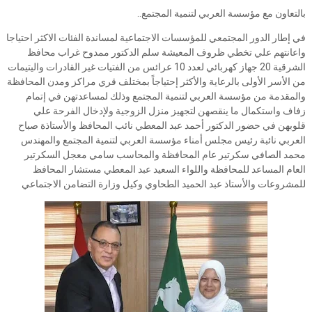
بالتعاون مع مؤسسة العربي لتنمية المجتمع..
في إطار الدور المجتمعي للمؤسسات الاجتماعية لمساندة الفئات الاكثر احتياجا
واعانتهم علي تخطي ظروف المعيشة سلم الدكتور ممدوح غراب محافظ
الشرقية 20 جهاز كهربائي لعدد 10 عرائس من الفتيات غير القادرات واليتيمات
من الأسر الأولى بالرعاية والأكثر إحتياجاً بمختلف قري مراكز ومدن المحافظة
والمقدمة من مؤسسة العربي لتنمية المجتمع وذلك لمساعدتهن في إتمام
زفاف واستكمال ما ينقصهن لتجهيز منزل الزوجية ولإدخال الفرحة علي
قلوبهن في حضور الدكتور أحمد عبد المعطي نائب المحافظ والأستاذة صباح
العربي نائبة رئيس مجلس أمناء مؤسسة العربي لتنمية المجتمع والمهندس
محمد الصافي سكرتير عام المحافظة والمحاسب سامي معجل السكرتير
العام المساعد للمحافظة واللواء السعيد عبد المعطي مستشار المحافظ
للمشروعات والأستاذ عبد الحميد الطحاوي وكيل وزارة التضامن الاجتماعي