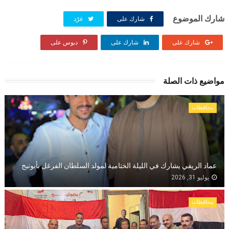
شارك الموضوع
شارك على
غرّد
شارك على
شارك على
دبوس على
مواضيع ذات الصلة
محافظات
عماد الريفي يشارك في الليلة الختامية لمولد السلطان الفرغل بأبوتيج
يوليو 31, 2026
محافظات