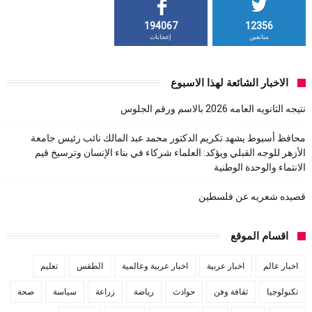
194067
12356
متابعين
إعجابات
الاخبار الشائعة لهذا الاسبوع
نتيجه الثانويه العامه 2026 بالاسم ورقم الجلوس
محافظ أسيوط يشهد تكريم الدكتور محمد عبد المالك نائب رئيس جامعة
الأزهر للوجه القبلي ويؤكد: العلماء شركاء في بناء الإنسان وترسيخ قيم
الانتماء والوحدة الوطنية
قصيده شعريه عن فلسطين
اقسام الموقع
اخبار عالم
اخبار عربية
اخبار عربية وعالمية
الطقس
تعليم
تكنولوجيا
ثقافة وفن
حوادث
رياضة
زراعة
سياسة
صحة