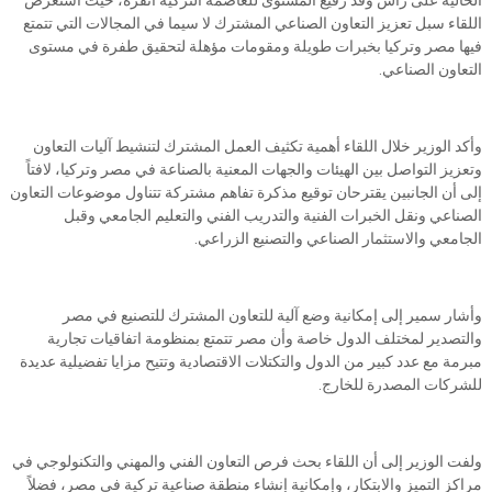
الحالية على رأس وفد رفيع المستوى للعاصمة التركية أنقرة، حيث استعرض
اللقاء سبل تعزيز التعاون الصناعي المشترك لا سيما في المجالات التي تتمتع
فيها مصر وتركيا بخبرات طويلة ومقومات مؤهلة لتحقيق طفرة في مستوى
التعاون الصناعي.
وأكد الوزير خلال اللقاء أهمية تكثيف العمل المشترك لتنشيط آليات التعاون
وتعزيز التواصل بين الهيئات والجهات المعنية بالصناعة في مصر وتركيا، لافتاً
إلى أن الجانبين يقترحان توقيع مذكرة تفاهم مشتركة تتناول موضوعات التعاون
الصناعي ونقل الخبرات الفنية والتدريب الفني والتعليم الجامعي وقبل
الجامعي والاستثمار الصناعي والتصنيع الزراعي.
وأشار سمير إلى إمكانية وضع آلية للتعاون المشترك للتصنيع في مصر
والتصدير لمختلف الدول خاصة وأن مصر تتمتع بمنظومة اتفاقيات تجارية
مبرمة مع عدد كبير من الدول والتكتلات الاقتصادية وتتيح مزايا تفضيلية عديدة
للشركات المصدرة للخارج.
ولفت الوزير إلى أن اللقاء بحث فرص التعاون الفني والمهني والتكنولوجي في
مراكز التميز والابتكار، وإمكانية إنشاء منطقة صناعية تركية في مصر، فضلاً