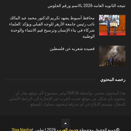
نتيجه الثانويه العامه 2026 بالاسم ورقم الجلوس
محافظ أسيوط يشهد تكريم الدكتور محمد عبد المالك
نائب رئيس جامعة الأزهر للوجه القبلي ويؤكد: العلماء
شركاء في بناء الإنسان وترسيخ قيم الانتماء والوحدة
الوطنية
قصيده شعريه عن فلسطين
رخصه المحتوي
هذا المحتوى محمي بواسطة DMCA وغير مسموح لأي موقع بنقل أي
محتوى بأي شكل من موقع حديث العرب غير الإشارة إلى الرابط الأصلي
للمقال، وسيتم الإبلاغ عن أي سرقة لمحتوى مملوك للموقع.
©جميع الحقوق محفوظة
حديث العرب
2026 | تطوير
3laa Nashat