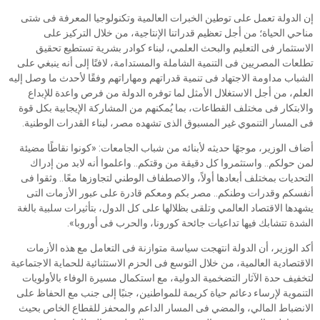
إن الدولة تعمل على توطين الخبرات العالمية وتكنولوجيا المعرفة فى شتى
مناحي الحياة؛ من أجل تعظيم قدراتنا الإنتاجية، من خلال التركيز على
الاستثمار فى التعليم والبحث العلمي، لبناء كوادر بشرية تستطيع تحقيق
تطلعات المصريين فى التنمية الشاملة والمستدامة، لافتًا إلى أنه ينبغي على
الشباب مداومة الاجتهاد فى تنمية قدراتهم ومهاراتهم وفقًا لأحدث ما وصل إليه
العلم، من أجل الاستغلال الأمثل لما توفره الدولة من فرص واعدة للإبداع
والابتكار فى مختلف القطاعات، بما يُمكنهم من المشاركة الإيجابية بكل قوة
فى المسار التنموي غير المسبوق الذى تشهده مصر، لبناء القدرات الوطنية.
أضاف الوزير، موجهًا حديثه لأبنائه من شباب الجامعات: «كونوا نقاطًا مضيئة
لمن حولكم.. واستثمروا كل دقيقة من وقتكم.. واعلموا أنه لابد من إدراك
التحديات بمختلف أبعادها أولاً، والاصطفاف الوطني لتجاوزها معًا.. وثقوا فى
أنفسكم وقدرات وطنكم.. مصر بكم ومعكم قادرة على عبور الأزمات التى
يشهدها الاقتصاد العالمي وتلقى بظلالها على كل الدول، بتأثيرات سلبية بالغة
الشدة تتشابك فيها تداعيات جائحة كورونا، والحرب فى أوروبا».
أكد الوزير، أن الدولة انتهجت سياسة متوازنة فى التعامل مع هذه الأزمات
الاقتصادية العالمية، من خلال التوسع فى الحزم الاستثنائية للحماية الاجتماعية
لتخفيف حدة الآثار التضخمية الدولية، مع استكمال مسيرة الوفاء بالأولويات
التنموية لإرساء دعائم حياة كريمة للمواطنين، جنبًا إلى جنب مع الحفاظ على
الانضباط المالي، والمضي فى المسار الداعم والمحفز للقطاع الخاص بحيث