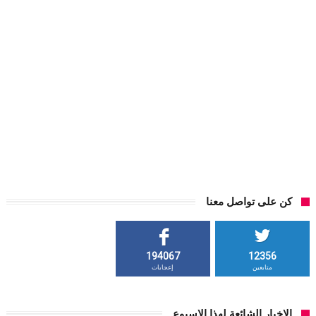
كن على تواصل معنا
194067
12356
متابعين
إعجابات
الاخبار الشائعة لهذا الاسبوع