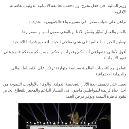
وزير المالية.. فى حفل تخرج أول دفعة بالجامعة الألمانية الدولية بالعاصمة
الإدارية:
نُراهن على شباب مصر.. فى مسيرة بناء «الجمهورية الجديدة»
بالعلم والعمل نُطوِّر ونُعمِّر بلادنا.. وبالوعي نصون أمنها واستقرارها
توطين الخبرات العالمية فى شتى مناحي الحياة.. لتعظيم قدراتنا الإنتاجية
أقول لأبنائي: «ثقوا فى أنفسكم وقدرات وطنكم.. مصر بكم ومعكم قادرة على
عبور الأزمات»
نتعامل مع التحديات العالمية بسياسة متوازنة ترتكز على الانضباط المالي
والحماية الاجتماعية
نعمل على تخفيف حدة الآثار التضخمية الدولية.. والوفاء بالأولويات التنموية من
أجل حياة كريمة للمواطنين ماضون فى المسار الداعم والمحفز للقطاع الخاص
ليقود قاطرة التنمية ويوفر فرص العمل