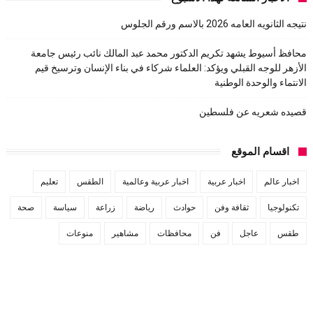
نتيجه الثانويه العامه 2026 بالاسم ورقم الجلوس
محافظ أسيوط يشهد تكريم الدكتور محمد عبد المالك نائب رئيس جامعة
الأزهر للوجه القبلي ويؤكد: العلماء شركاء في بناء الإنسان وترسيخ قيم
الانتماء والوحدة الوطنية
قصيده شعريه عن فلسطين
اقسام الموقع
اخبار عالم
اخبار عربية
اخبار عربية وعالمية
الطقس
تعليم
تكنولوجيا
ثقافة وفن
حوادث
رياضة
زراعة
سياسة
صحة
طقس
عاجل
فن
محافظات
مشاهير
منوعات