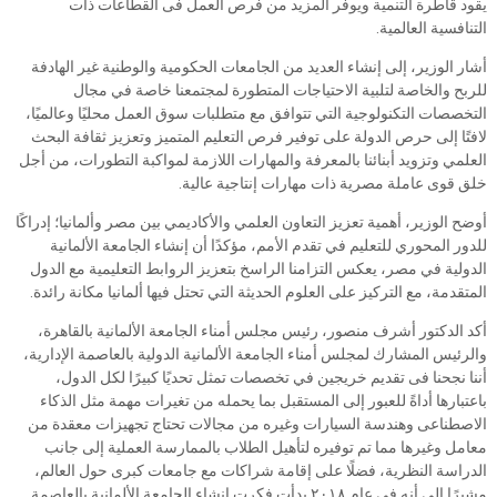
يقود قاطرة التنمية ويوفر المزيد من فرص العمل فى القطاعات ذات
التنافسية العالمية.
أشار الوزير، إلى إنشاء العديد من الجامعات الحكومية والوطنية غير الهادفة
للربح والخاصة لتلبية الاحتياجات المتطورة لمجتمعنا خاصة في مجال
التخصصات التكنولوجية التي تتوافق مع متطلبات سوق العمل محليًا وعالميًا،
لافتًا إلى حرص الدولة على توفير فرص التعليم المتميز وتعزيز ثقافة البحث
العلمي وتزويد أبنائنا بالمعرفة والمهارات اللازمة لمواكبة التطورات، من أجل
خلق قوى عاملة مصرية ذات مهارات إنتاجية عالية.
أوضح الوزير، أهمية تعزيز التعاون العلمي والأكاديمي بين مصر وألمانيا؛ إدراكًا
للدور المحوري للتعليم في تقدم الأمم، مؤكدًا أن إنشاء الجامعة الألمانية
الدولية في مصر، يعكس التزامنا الراسخ بتعزيز الروابط التعليمية مع الدول
المتقدمة، مع التركيز على العلوم الحديثة التي تحتل فيها ألمانيا مكانة رائدة.
أكد الدكتور أشرف منصور، رئيس مجلس أمناء الجامعة الألمانية بالقاهرة،
والرئيس المشارك لمجلس أمناء الجامعة الألمانية الدولية بالعاصمة الإدارية،
أننا نجحنا فى تقديم خريجين في تخصصات تمثل تحديًا كبيرًا لكل الدول،
باعتبارها أداةً للعبور إلى المستقبل بما يحمله من تغيرات مهمة مثل الذكاء
الاصطناعى وهندسة السيارات وغيره من مجالات تحتاج تجهيزات معقدة من
معامل وغيرها مما تم توفيره لتأهيل الطلاب بالممارسة العملية إلى جانب
الدراسة النظرية، فضلًا على إقامة شراكات مع جامعات كبرى حول العالم،
مشيرًا إلى أنه فى عام ٢٠١٨ بدأت فكرت إنشاء الجامعة الألمانية بالعاصمة