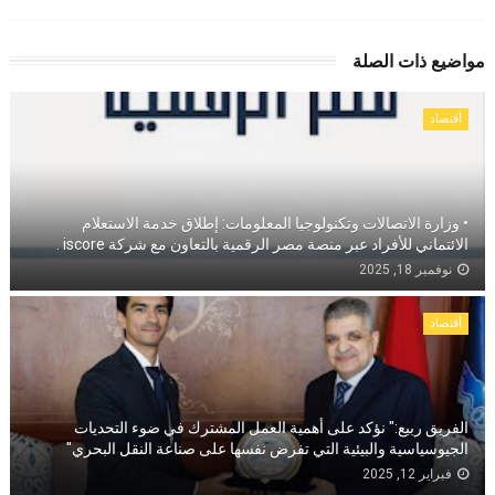
مواضيع ذات الصلة
أقتصاد
• وزارة الاتصالات وتكنولوجيا المعلومات: إطلاق خدمة الاستعلام
الائتماني للأفراد عبر منصة مصر الرقمية بالتعاون مع شركة iscore .
نوفمبر 18, 2025
أقتصاد
الفريق ربيع:" نؤكد على أهمية العمل المشترك في ضوء التحديات
الجيوسياسية والبيئية التي تفرض نفسها على صناعة النقل البحري"
فبراير 12, 2025