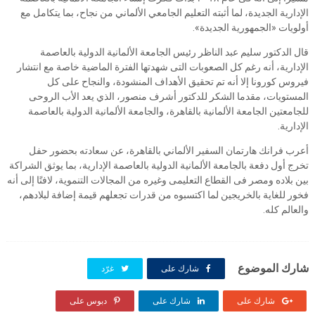
الإدارية الجديدة، لما أثبته التعليم الجامعي الألماني من نجاح، بما يتكامل مع
أولويات «الجمهورية الجديدة».
قال الدكتور سليم عبد الناظر رئيس الجامعة الألمانية الدولية بالعاصمة
الإدارية، أنه رغم كل الصعوبات التى شهدتها الفترة الماضية خاصة مع انتشار
فيروس كورونا إلا أنه تم تحقيق الأهداف المنشودة، والنجاح على كل
المستويات، مقدما الشكر للدكتور أشرف منصور، الذي يعد الأب الروحى
للجامعتين الجامعة الألمانية بالقاهرة، والجامعة الألمانية الدولية بالعاصمة
الإدارية.
أعرب فرانك هارتمان السفير الألماني بالقاهرة، عن سعادته بحضور حفل
تخرج أول دفعة بالجامعة الألمانية الدولية بالعاصمة الإدارية، بما يوثق الشراكة
بين بلاده ومصر فى القطاع التعليمى وغيره من المجالات التنموية، لافتًا إلى أنه
فخور للغاية بالخريجين لما اكتسبوه من قدرات تجعلهم قيمة إضافة لبلادهم،
والعالم كله.
شارك الموضوع
شارك على
غرّد
شارك على
شارك على
دبوس على