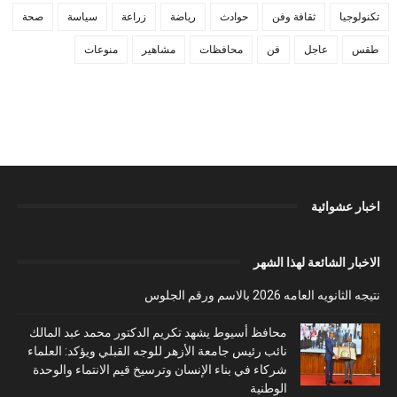
تكنولوجيا
ثقافة وفن
حوادث
رياضة
زراعة
سياسة
صحة
طقس
عاجل
فن
محافظات
مشاهير
منوعات
اخبار عشوائية
الاخبار الشائعة لهذا الشهر
نتيجه الثانويه العامه 2026 بالاسم ورقم الجلوس
محافظ أسيوط يشهد تكريم الدكتور محمد عبد المالك
نائب رئيس جامعة الأزهر للوجه القبلي ويؤكد: العلماء
شركاء في بناء الإنسان وترسيخ قيم الانتماء والوحدة
الوطنية