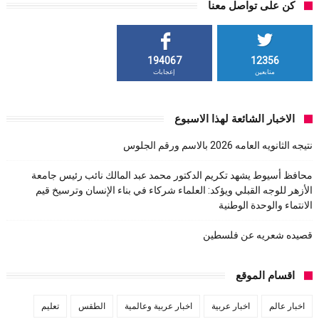
كن على تواصل معنا
194067
12356
متابعين
إعجابات
الاخبار الشائعة لهذا الاسبوع
نتيجه الثانويه العامه 2026 بالاسم ورقم الجلوس
محافظ أسيوط يشهد تكريم الدكتور محمد عبد المالك نائب رئيس جامعة
الأزهر للوجه القبلي ويؤكد: العلماء شركاء في بناء الإنسان وترسيخ قيم
الانتماء والوحدة الوطنية
قصيده شعريه عن فلسطين
اقسام الموقع
اخبار عالم
اخبار عربية
اخبار عربية وعالمية
الطقس
تعليم