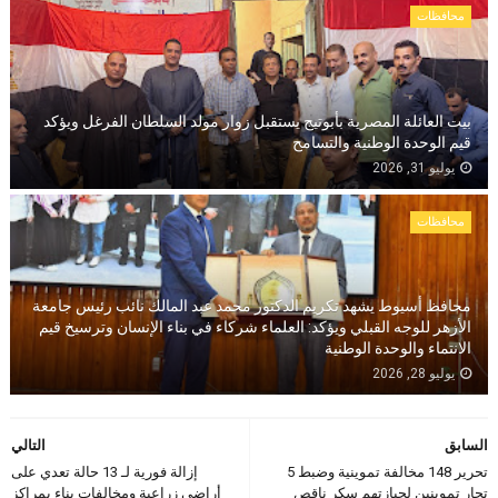
محافظات
بيت العائلة المصرية بأبوتيج يستقبل زوار مولد السلطان الفرغل ويؤكد
قيم الوحدة الوطنية والتسامح
يوليو 31, 2026
محافظات
محافظ أسيوط يشهد تكريم الدكتور محمد عبد المالك نائب رئيس جامعة
الأزهر للوجه القبلي ويؤكد: العلماء شركاء في بناء الإنسان وترسيخ قيم
الانتماء والوحدة الوطنية
يوليو 28, 2026
السابق
التالي
تحرير 148 مخالفة تموينية وضبط 5
إزالة فورية لـ 13 حالة تعدي على
تجار تموينين لحيازتهم سكر ناقص
أراضى زراعية ومخالفات بناء بمراكز