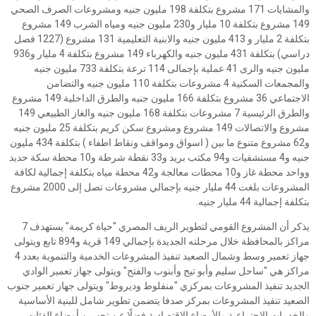
والمشايات 171 مشروع بتكلفة 198 مليون جنيه ومشروعات الصرف الصحي
149 مشروع بتكلفة 10 مليار و230 مليون جنيه ومياه الشرب 149 مشروع
بتكلفة 2 مليار و 413 مليون جنيه والابنية التعليمية 131 مشروع (1227 فصل
دراسي) بتكلفة 431 مليون جنيه والكهرباء 149 مشروع بتكلفة 4 مليار و936
مليون جنيه والرى 41 عملية بإجمالى 114 ترعة بتكلفة 733 مليون جنيه
والمجمعات السكنية 4 مشروعات بتكلفة 110 مليون جنيه والتضامن
الاجتماعي 36 مشروع بتكلفة 166 مليون جنيه والطرق الداخلية 149 مشروع
والطرق الرئيسية 7 مشروعات بتكلفة 168 مليون جنيه والغاز الطبيعي 149
مشروع والاتصالات 149 مشروع ومشروع سكن كريم بتكلفة 25 مليون جنيه
و62 مشروع متنوع ما بين ( اسواق ومواقف ونقاط اطفاء ) بتكلفة 434 مليون
جنيه و4 مستشفيات و94 مكتب بريد و33 نقطة شرطة و10 محطة سكة حديد
وواحد محطة غاز و10 محطات معالجة و42 محطة مياه بتكلفة إجمالية لكافة
المشروعات بلغت 44 مليار جنيه بإجمالي مشروعات تصل إلى 2000 مشروع
بتكلفة إجمالية 44 مليار جنيه.
يذكر أن المشروع القومي لتطوير الريف المصري "حياة كريمة" يستهدف 7
مراكز بالمحافظة خلال مرحلته الجديدة بإجمالي 149 قرية و894 تابع ويتولى
جهاز تعمير وسط وشمال الصعيد تنفيذ المشروعات الخدمية والتنموية بعدد 4
مراكز هي "ساحل سليم وأبو تيج وأبنوب والفتح" ويتولى جهاز تعمير الوادي
الجديد تنفيذ المشروعات بمركزي "منفلوط وديروط" ويتولى جهاز تعمير جنوب
الصعيد تنفيذ المشروعات بمركز صدفا يتضمن تطوير شامل للبنية الأساسية
والخدمات الاجتماعية والأوضاع الاقتصادية فضلًا عن تحسين أوضاع الفئات