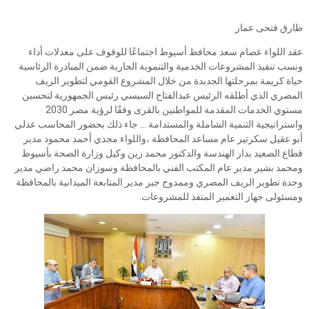
طارق فتحى عمار
عقد اللواء عصام سعد محافظ أسيوط اجتماعًا للوقوف على معدلات أداء
ونسب تنفيذ المشروعات الخدمية والتنموية الجارية ضمن المبادرة الرئاسية
حياة كريمة بمرحلتها الجديدة من خلال المشروع القومي لتطوير الريف
المصري الذي أطلقه الرئيس عبدالفتاح السيسي رئيس الجمهورية لتحسين
مستوي الخدمات المقدمة للمواطنين بالقرى وفقًا لرؤية مصر 2030
واستراتيجية التنمية الشاملة والمستدامة ... جاء ذلك بحضور المحاسب عدلي
أبو عقيل سكرتير عام مساعد المحافظة ،واللواء مجدي أحمد محمود مدير
قطاع الصعيد بدار الهندسة والدكتور محمد زين وكيل وزارة الصحة بأسيوط
ومحمد بشير مدير عام المكتب الفني بالمحافظة وسوزان محمد راضي مدير
وحدة تطوير الريف المصري وممدوح جبر مدير المتابعة الميدانية بالمحافظة
ومسئولى جهاز التعمير المنفذ للمشروعات.