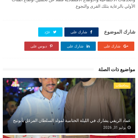
الأولي بالرعاية بتلك القرى والنجوع.
شارك الموضوع
شارك على
غرّد
شارك على
شارك على
دبوس على
مواضيع ذات الصلة
محافظات
عماد الريفي يشارك في الليلة الختامية لمولد السلطان الفرغل بأبوتيج
يوليو 31, 2026