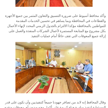
وأكد محافظ أسيوط على ضرورة التنسيق والتعاون المثمر بين جميع الأجهزة
والقطاعات في المحافظة وبما يساهم في تحسين الخدمات المقدمة
للمواطنين بالمحافظة مؤكدا الالتزام بالجدول الزمني المحدد لإنهاء الأعمال
بكل مشروع مع المتابعة المستمرة لأعمال الشركات المنفذة والعمل على
إزالة جميع المعوقات التي تقف حائلًا أمام عمليات التنفيذ.
وقال المحافظ إنه لابد من تضافر جهودنا جميعاً كتنفيذيين وأن نكون على قدر
المسئولية لتنفيذ مبادرة حياة كريمة على أكمل وجه وبدون أي معوقات ونقدم