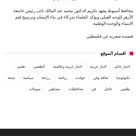
محافظ أسيوط يشهد تكريم الدكتور محمد عبد المالك نائب رئيس جامعة
الأزهر للوجه القبلي ويؤكد: العلماء شركاء في بناء الإنسان وترسيخ قيم
الانتماء والوحدة الوطنية
قصيده شعريه عن فلسطين
اقسام الموقع
اخبار عالم
اخبار عربية
اخبار عربية وعالمية
الطقس
تعليم
تكنولوجيا
ثقافة وفن
حوادث
رياضة
زراعة
سياسة
صحة
طقس
عاجل
فن
محافظات
مشاهير
منوعات