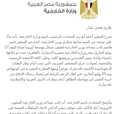
طارق فتحى عمار
صرح السفير أحمد أبو زيد المتحدث الرسمى باسم وزارة الخارجية، بأنه بناءً
على توجيه من السيد سامح شكرى وزير الخارجية، استدعي السفير ياسر
هاشم نائب مساعد وزير الخارجية لشئون شمال ووسط أوروبا صباح اليوم 27
يوليو الجاري بمقر وزارة الخارجية سفيرة الدنمارك بالقاهرة، حيث تم إبلاغها
باستياء وادانة مصر الشديدين ورفضها كلية، وعلى كافة الأصعدة الرسمية
والشعبية، لحوادث حرق المصحف الشريف التي تمت أمام مقار البعثات
الدبلوماسية الأجنبية بالدنمارك مؤخراً ومنها السفارة المصرية في كوبنهاجن
يوم 25 يوليو الجاري، في اطار الزعم بالرغبة في إيصال رسالة الدفاع عن
حرية التعبير عبر مواصلة التظاهر أمام سفارات الدول العربية والإسلامية
بالدنمارك.
وأوضح المتحدث باسم الخارجية، أن نائب مساعد وزير الخارجية للشئون
الاوروبية أعاد التأكيد على موقف مصر الداعي لاتخاذ السلطات المعنية في
الدنمارك وغيرها من الدول التي شهدت أحداثاً مماثلة، لإجراءات ملموسة