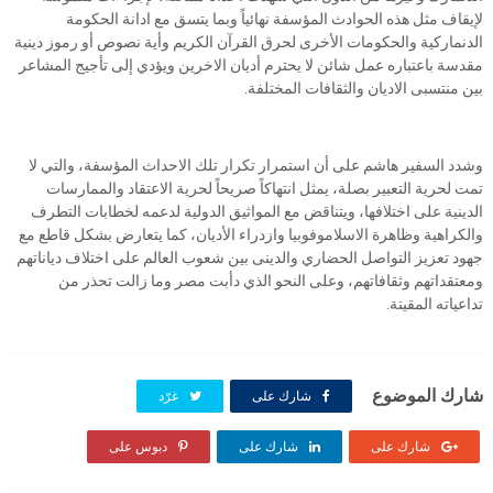
لإيقاف مثل هذه الحوادث المؤسفة نهائياً وبما يتسق مع ادانة الحكومة
الدنماركية والحكومات الأخرى لحرق القرآن الكريم وأية نصوص أو رموز دينية
مقدسة باعتباره عمل شائن لا يحترم أديان الاخرين ويؤدي إلى تأجيج المشاعر
بين منتسبى الاديان والثقافات المختلفة.
وشدد السفير هاشم على أن استمرار تكرار تلك الاحداث المؤسفة، والتي لا
تمت لحرية التعبير بصلة، يمثل انتهاكاً صريحاً لحرية الاعتقاد والممارسات
الدينية على اختلافها، ويتناقض مع المواثيق الدولية لدعمه لخطابات التطرف
والكراهية وظاهرة الاسلاموفوبيا وازدراء الأديان، كما يتعارض بشكل قاطع مع
جهود تعزيز التواصل الحضاري والدينى بين شعوب العالم على اختلاف دياناتهم
ومعتقداتهم وثقافاتهم، وعلى النحو الذي دأبت مصر وما زالت تحذر من
تداعياته المقيتة.
شارك الموضوع
شارك على
غرّد
شارك على
شارك على
دبوس على