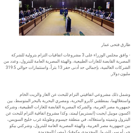
طارق فتحى عمار
- وافق مجلس الوزراء على 3 مشروعات اتفاقيات التزام بترولية للشركة
المصرية القابضة للغازات الطبيعية، والهيئة المصرية العامة للبترول، وعدد من
الشركات العالمية، بإجمالي حد أدنى حفر 13 بئراً، واستثمارات حوالي 319.5
مليون دولار.
وشمل ذلك مشروعي اتفاقيتي التزام للبحث عن الغاز والزيت الخام
واستغلالهما، بمنطقتي كايرو البحرية، ومصري البحرية بالبحر المتوسط، بين
جمهورية مصر العربية، والشركة المصرية القابضة للغازات الطبيعية، وشركة
اكسون موبيل ايجبت (ابستريم) ليمتد، وكذا مشروع اتفاقية التزام للبحث عن
البترول وتنميته واستغلاله، في منطقة جيسوم وطويلة غرب خليج السويس،
بين جمهورية مصر العربية، والهيئة المصرية العامة للبترول، وشركتي بيكو
جي أو سي للبترول المحدودة، وكوفبك (مصر) المحدودة.