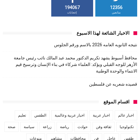
194067
12356
متابعين
إعجابات
الاخبار الشائعة لهذا الاسبوع
نتيجه الثانويه العامه 2026 بالاسم ورقم الجلوس
محافظ أسيوط يشهد تكريم الدكتور محمد عبد المالك نائب رئيس جامعة
الأزهر للوجه القبلي ويؤكد: العلماء شركاء في بناء الإنسان وترسيخ قيم
الانتماء والوحدة الوطنية
قصيده شعريه عن فلسطين
اقسام الموقع
اخبار عالم
اخبار عربية
اخبار عربية وعالمية
الطقس
تعليم
تكنولوجيا
ثقافة وفن
حوادث
رياضة
زراعة
سياسة
صحة
طقس
عاجل
فن
محافظات
مشاهير
منوعات