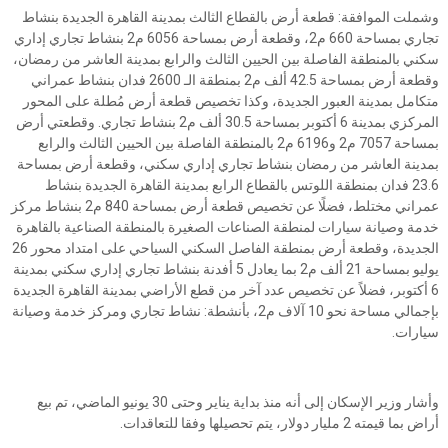
وشملت الموافقة: قطعة أرض بالقطاع الثالث بمدينة القاهرة الجديدة بنشاط
تجاري بمساحة 660 م2، وقطعة أرض بمساحة 6056 م2 بنشاط تجاري إداري
سكني بالمنطقة الفاصلة بين الحيين الثالث والرابع بمدينة العاشر من رمضان،
وقطعة أرض بمساحة 42.5 ألف م2 بمنطقة الـ 2600 فدان بنشاط عمراني
متكامل بمدينة العبور الجديدة، وكذا تخصيص قطعة أرض مُطلة على المحور
المركزي بمدينة 6 أكتوبر بمساحة 30.5 ألف م2 بنشاط تجاري. وقطعتي أرض
بمساحة 7057 م2 و6196 م2 بالمنطقة الفاصلة بين الحيين الثالث والرابع
بمدينة العاشر من رمضان بنشاط تجاري إداري سكني، وقطعة أرض بمساحة
23.6 فدان بمنطقة اللوتس بالقطاع الرابع بمدينة القاهرة الجديدة بنشاط
عمراني مختلط، فضلًا عن تخصيص قطعة أرض بمساحة 840 م2 بنشاط مركز
خدمة وصيانة سيارات لمنطقة الصناعات الصغيرة بالمنطقة الصناعية بالقاهرة
الجديدة، وقطعة أرض بمنطقة الفاصل السكني السياحي على امتداد محور 26
يوليو بمساحة 21 ألف م2 بما يعادل 5 أفدنة بنشاط تجاري إداري سكني بمدينة
6 أكتوبر، فضلاً عن تخصيص عدد آخر من قطع الأراضي بمدينة القاهرة الجديدة
بإجمالي مساحة نحو 10 آلاف م2، بأنشطة: نشاط تجاري ومركز خدمة وصيانة
سيارات.
وأشار وزير الإسكان إلى أنه منذ بداية يناير وحتى 30 يونيو الماضي، تم بيع
أراض بما قيمته 2 مليار دولار، يتم تحصيلها وفقا للتعاقدات.