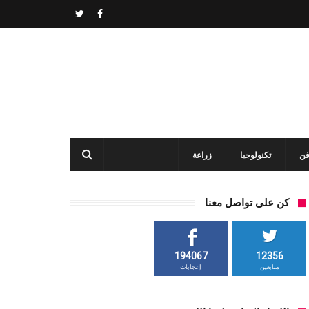
فن
تكنولوجيا
زراعة
كن على تواصل معنا
194067
12356
متابعين
إعجابات