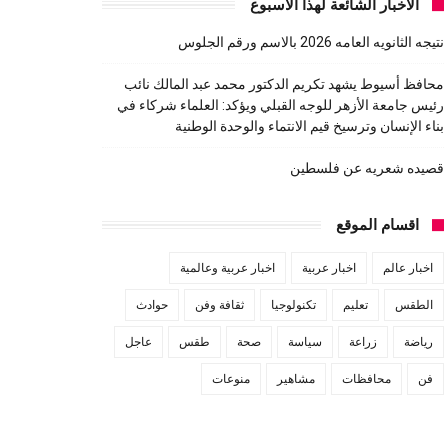
الاخبار الشائعة لهذا الاسبوع
نتيجه الثانويه العامه 2026 بالاسم ورقم الجلوس
محافظ أسيوط يشهد تكريم الدكتور محمد عبد المالك نائب
رئيس جامعة الأزهر للوجه القبلي ويؤكد: العلماء شركاء في
بناء الإنسان وترسيخ قيم الانتماء والوحدة الوطنية
قصيده شعريه عن فلسطين
اقسام الموقع
اخبار عالم
اخبار عربية
اخبار عربية وعالمية
الطقس
تعليم
تكنولوجيا
ثقافة وفن
حوادث
رياضة
زراعة
سياسة
صحة
طقس
عاجل
فن
محافظات
مشاهير
منوعات