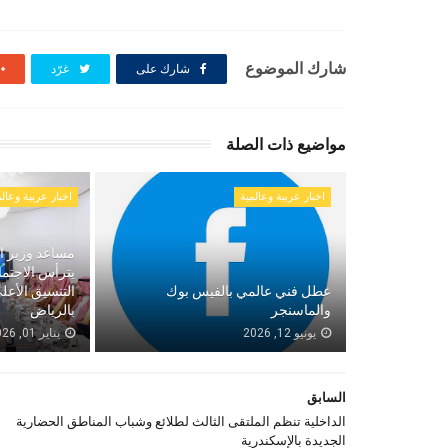
شارك الموضوع
شارك على
غرّد
مواضيع ذات الصلة
اخبار عربية وعالمية
اخبار عربية وعالم
مساعد وزير ال
يترأس الاجتم
عطل فني عالمي بالفيس بوك
التنسيق الأع
والماسنجر
بالرياض
يونيو 12, 2026
يناير 01, 2026
السابق
الداخلية تنظم الملتقى الثالث لطلائع وشباب المناطق الحضارية
الجديدة بالإسكندرية