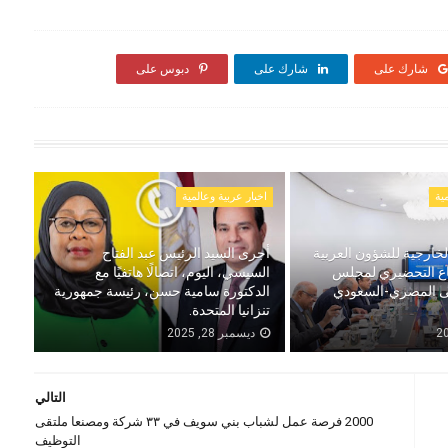
شارك على
شارك على
دبوس على
ية
اخبار عربية وعالمية
خارجية للشؤون العربية
أجرى السيد الرئيس عبد الفتاح
اع التحضيري لمجلس
السيسي، اليوم، اتصالًا هاتفيًا مع
لى المصري-السعودي
الدكتورة سامية حسن، رئيسة جمهورية
تنزانيا المتحدة.
ديسمبر 28, 2025
التالي
2000 فرصة عمل لشباب بني سويف في ٣٣ شركة ومصنعا ملتقى
التوظيف