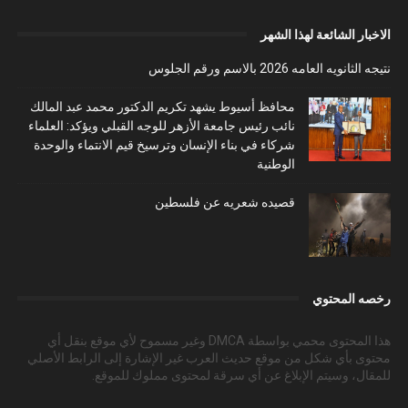
الاخبار الشائعة لهذا الشهر
نتيجه الثانويه العامه 2026 بالاسم ورقم الجلوس
محافظ أسيوط يشهد تكريم الدكتور محمد عبد المالك
نائب رئيس جامعة الأزهر للوجه القبلي ويؤكد: العلماء
شركاء في بناء الإنسان وترسيخ قيم الانتماء والوحدة
الوطنية
قصيده شعريه عن فلسطين
رخصه المحتوي
هذا المحتوى محمي بواسطة DMCA وغير مسموح لأي موقع بنقل أي
محتوى بأي شكل من موقع حديث العرب غير الإشارة إلى الرابط الأصلي
للمقال، وسيتم الإبلاغ عن أي سرقة لمحتوى مملوك للموقع.