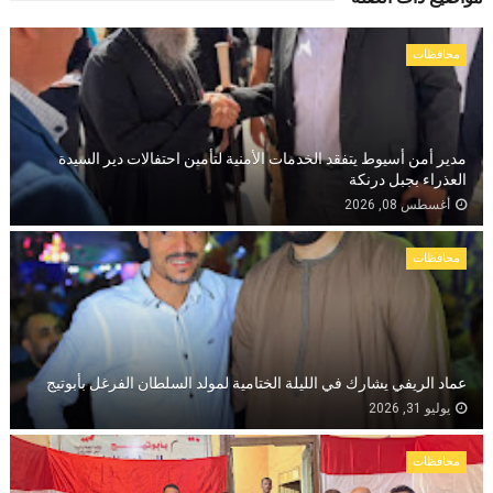
محافظات
مدير أمن أسيوط يتفقد الخدمات الأمنية لتأمين احتفالات دير السيدة
العذراء بجبل درنكة
أغسطس 08, 2026
محافظات
عماد الريفي يشارك في الليلة الختامية لمولد السلطان الفرغل بأبوتيج
يوليو 31, 2026
محافظات