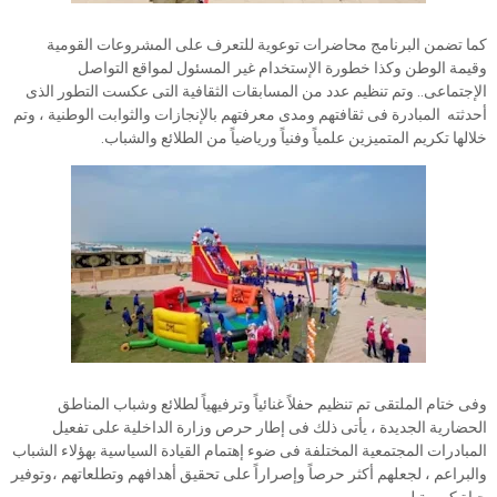
كما تضمن البرنامج محاضرات توعوية للتعرف على المشروعات القومية
وقيمة الوطن وكذا خطورة الإستخدام غير المسئول لمواقع التواصل
الإجتماعى.. وتم تنظيم عدد من المسابقات الثقافية التى عكست التطور الذى
أحدثته المبادرة فى ثقافتهم ومدى معرفتهم بالإنجازات والثوابت الوطنية ، وتم
خلالها تكريم المتميزين علمياً وفنياً ورياضياً من الطلائع والشباب.
وفى ختام الملتقى تم تنظيم حفلاً غنائياً وترفيهياً لطلائع وشباب المناطق
الحضارية الجديدة ، يأتى ذلك فى إطار حرص وزارة الداخلية على تفعيل
المبادرات المجتمعية المختلفة فى ضوء إهتمام القيادة السياسية بهؤلاء الشباب
والبراعم ، لجعلهم أكثر حرصاً وإصراراً على تحقيق أهدافهم وتطلعاتهم ،وتوفير