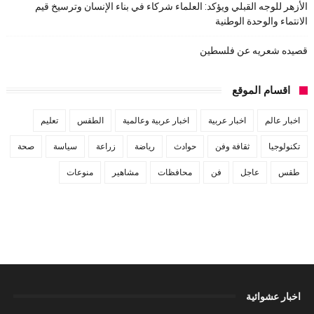
الأزهر للوجه القبلي ويؤكد: العلماء شركاء في بناء الإنسان وترسيخ قيم
الانتماء والوحدة الوطنية
قصيده شعريه عن فلسطين
اقسام الموقع
اخبار عالم
اخبار عربية
اخبار عربية وعالمية
الطقس
تعليم
تكنولوجيا
ثقافة وفن
حوادث
رياضة
زراعة
سياسة
صحة
طقس
عاجل
فن
محافظات
مشاهير
منوعات
اخبار عشوائية