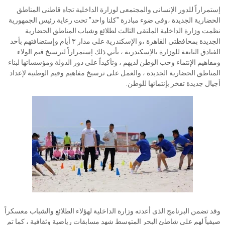
إستمراراً للدور الإنسانى والمجتمعى لوزارة الداخلية تجاه قاطنى المناطق
الحضارية الجديدة ،وفى ضوء مبادرة "كلنا واحد" تحت رعاية رئيس الجمهورية
نظمت وزارة الداخلية الملتقى الثالث لطلائع وشباب المناطق الحضارية
الجديدة بمحافظتى القاهرة ،و الإسكندرية على مدار ٣ أيام وإستضافتهم بأحد
الفنادق التابعة للوزارة بالإسكندرية ، يأتي ذلك إستمراراً لترسيخ قيم الولاء
ومفاهيم الإنتماء وحب الوطن لديهم ، وتأكيداً على دور الدولة ومؤسساتها لبناء
المناطق الحضارية الجديدة ، والعمل على ترسيخ مفاهيم وقيم الوطنية لإعداد
أجيال جديدة تفخر بإنتمائها للوطن.
وقد تضمن البرنامج الذى أعدته وزارة الداخلية لهؤلاء الطلائع والشباب معسكراً
صيفياً لهم على شاطئ البحر المتوسط شهد مسابقات رياضية وثقافية ، كما تم