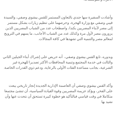
وأشادت السفيرة سها جندي بالتعاون المستمر للقس بيشوي وصفي، والسيدة
فيبي وصفي مع وزارة الهجرة، وحرصهما على تنظيم زيارات بشكل مستمر
إلى مصر لأبناء المصريين بكندا، واصطحاب عدد من الشباب المصريين الذين
يزورون مصر لأول مرة وكذلك عدد من الشباب الأجانب، ما يسهم في الترويج
لمعالم مصر والتنمية التي تشهدها في كافة المجالات.
وبدوره، تابع القس بيشوي وصفي، أنه حريص على إشراك أبناء الجيلين الثاني
والثالث في خدمة المجتمع وتنمية المحافظات الأكثر تصديرا للهجرة غير
الشرعية، بجانب مساعدة الفئات الأولى بالرعاية، ودعم ذوي القدرات الخاصة.
وأكد القس بيشوي وصفي أن العاصمة الإدارية الجديدة إنجاز تاريخي يبعث
على الفخر، ويؤكد عزيمة المصريين وقوة القيادة السياسية، أن تنشئ مجتمعا
متكاملا في وقت قياسي فبالتأكيد هو خطوة كبيرة تستحق أن نتحدث عنها وأن
نشيد بها.