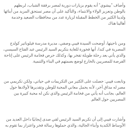
وأضاف "بيشوي" أنه يقوم بزيارات دورية لمصر برفقة الشباب، لربطهم
بالوطن وتعزيز الولاء والانتماء، والتأكيد على أن مصر تستحق المزيد من أبنائها
ولدينا الكثير من الخطط المقبلة لزيارة عدد من محافظات الصعيد وخدمة
أهالينا هناك
ومن ناحيتها، أوضحت السيدة فيبي وصفي، مديرة مدرسة فيلوباتير كولدج
المصرية في كندا، أنها فخورة للغاية بتكريم السيد الرئيس عبد الفتاح السيسي،
والذي يأتي بعد رحلة طويلة تفخر بها، وكذلك حرص فخامة الرئيس على إتاحة
الفرصة للمصريين بالخارج لوضع بصمتهم في البناء والتنمية.
وتابعت فيبي: حصلت على الكثير من التكريمات في حياتي، ولكن تكريمي من
مصر له مذاق آخر، لأنه يحمل معاني المحبة للوطن وتقديرها لأولادها حول
العالم، بجانب أنه يأتي من فخامة الرئيس والذي نكن له محبة كبيرة بين
المصريين حول العالم.
وأشارت فيبي إلى أن تكريم السيد الرئيس لقي صدى إيجابيًا داخل العديد من
الأوساط الكندية وأبناء الجالية، والذي حملوها رسالة فخر واعتزاز بما تقوم به