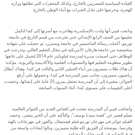
القيادة السياسية للمصريين بالخارج، وكذلك المحفزات التي تطلقها وزارة
الهجرة، وحرصها على تبادل الخبرات مع أبناء الوطن بالخارج.
وتابعت فيبي أنها ولدت بالإسكندرية وهاجرت مع أسرتها إلى كندا لتكمل
تعليمها من الصف الرابع الإبتدائي حتى تخرجت من قسم التاريخ في جامعة
تورنتو، أكملت رسالة الماجستير في جامعة ويسترن، ثم حصلت على شهادة
متخصصة من جامعة هارفارد الأمريكية في مجال التعليم العالي، وتدرجت في
الوظائف حتى أصبحت مديرة لمدرسة فيلوباتير عام 2014 لتحمل على عاتقها
تطوير منظومة التعليم فيها والمستويات العلمية والأكاديمية والتربوية، مؤكدة
أن هناك طلاب متميزون من أبناء الجيلين الثاني والثالث في كندا، وهناك أبطال
رياضيون متميزون، بجانب تميز المدرسة في كندا، وحصولها على أرفع
الجوائز، مشيرة إلى أن المدرسة تحتفل بمرور 25 عاما على إنشائها، وحصدت
أعلى التقييمات على مستوى كندا، أثناء السنوات السابقة.
وأضافت فيبي أن المدرسة نجحت في اقتناص العديد من الجوائز العالمية
بفيلم قصير عن "قصة سيدنا يوسف"، والتأكيد على أن الخير ينتصر، وحصد
الفيلم جوائز في مهرجان تورنتو فيلم فيستيفال، والفوز في مهرجانات بالهند
وفرنسا، موضحة أن الفريق كله طلبة متميزين، ونالوا إشادات واسعة من
فرق التحكيم في المهرجانات المختلفة.