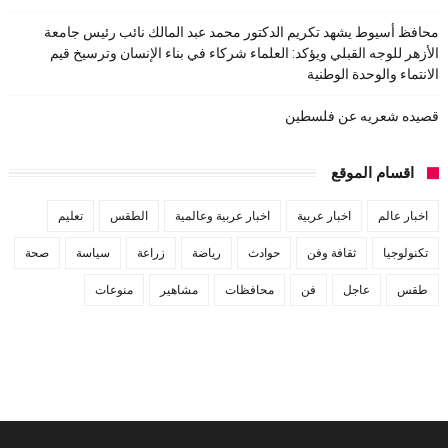
محافظ أسيوط يشهد تكريم الدكتور محمد عبد المالك نائب رئيس جامعة
الأزهر للوجه القبلي ويؤكد: العلماء شركاء في بناء الإنسان وترسيخ قيم
الانتماء والوحدة الوطنية
قصيده شعريه عن فلسطين
اقسام الموقع
اخبار عالم
اخبار عربية
اخبار عربية وعالمية
الطقس
تعليم
تكنولوجيا
ثقافة وفن
حوادث
رياضة
زراعة
سياسة
صحة
طقس
عاجل
فن
محافظات
مشاهير
منوعات