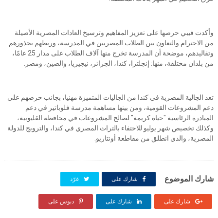
وأكدت فيبي حرصها على تعزيز المفاهيم وترسيخ العادات المصرية الأصيلة
من الاحترام والتعاون بين الطلاب المصريين في المدرسة، وربطهم بجذورهم
وتقاليدهم، موضحة أن المدرسة تخرج منها آلاف الطلاب على مدار 25 عامًا،
من بلدان مختلفة، منها: إنجلترا، كندا، الجزائر، نيجيريا، والصين، ومصر.
تعد الجالية المصرية في كندا من الجاليات المتميزة مهنيا، بجانب حرصهم على
دعم المشروعات القومية، ومن بينها مساهمة مدرسة فلوباتير في دعم
المبادرة الرئاسية "حياة كريمة" لصالح المشروعات في محافظة القليوبية،
وكذلك تخصيص شهر يوليو للاحتفاء بالتراث المصري في كندا، والترويج للدولة
المصرية، والذي انطلق من مقاطعة أونتاريو.
شارك الموضوع
شارك على
غرّد
شارك على
شارك على
دبوس على