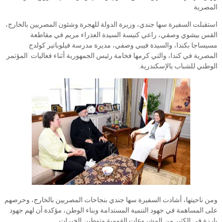
المصرية
استقبلت السفيرة سها جندي، وزيرة الدولة للهجرة وشئون المصريين بالخارج،
القس بيشوي وصفي، راعي كنيسة السيدة العذراء مريم في مقاطعة
مسيساجا بكندا، والسيدة فيبي وصفي، مديرة مدرسة فيلوباتير كولدج
المصرية في كندا، والتي كرمها فخامة رئيس الجمهورية أثناء فعاليات المؤتمر
الوطني للشباب بالإسكندرية.
ومن ناحيتها، أشادت السفيرة سها جندي بنجاحات المصريين بالخارج، وحرصهم
على المساهمة في جهود التنمية المستدامة وبناء الوطن، مؤكدة أن لهم جهود
بارزة في الكثير من المشروعات القومية وتوطين الخبرات.