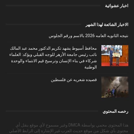
اخبار عشوائية
الاخبار الشائعة لهذا الشهر
نتيجه الثانويه العامه 2026 بالاسم ورقم الجلوس
محافظ أسيوط يشهد تكريم الدكتور محمد عبد المالك
نائب رئيس جامعة الأزهر للوجه القبلي ويؤكد: العلماء
شركاء في بناء الإنسان وترسيخ قيم الانتماء والوحدة
الوطنية
قصيده شعريه عن فلسطين
رخصه المحتوي
هذا المحتوى محمي بواسطة DMCA وغير مسموح لأي موقع بنقل أي
محتوى بأي شكل من موقع حديث العرب غير الإشارة إلى الرابط الأصلي