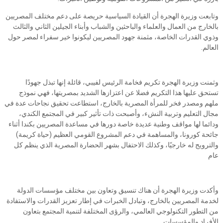
وتابعت وزيرة الهجرة أن القيادة السياسية حريصة على دعم مختلف المصريين
بالخارج من العمال والعلماء والباحثين والشباب وأبناء الجيلين الثاني والثالث
وذوي القدرات الخاصة، مثمنة جهود المصريين ليكونوا خير سفراء لمصر حول
العالم.
وثمنت وزيرة الهجرة تكريم فخامة الرئيس لفيبي، قائلة إنها تبذل جهودًا
تستحق عليها هذا التكريم فضلا عن اعتزازها الشديد بمصريتها، فهي نموذج
ملهم ومصدر فخر للمرأة المصرية بالخارج، استطاعت تحقيق نجاحات عدة في
مجال التعليم وتربية النشء، وأصبحت ذات تأثير كبير في المجتمع الكندي،
ودائما لها مواقف وطنية عديدة خاصة دورها في مساعدة المصريين بكندا أثناء
جائحة كورونا، والمساهمة في دعم المشروع القومي العظيم (حياة كريمة)
والترويج له خارجيًا، وكذلك الاحتفال بشهر الحضارة المصرية الذي ينظم كل
عام
وأكدت وزيرة الهجرة أن هناك تنسيق وتعاون بين مختلف مؤسسات الدولة
لخدمة المصريين بالخارج، وتبادل الخبرات في إطار تعزيز القدرات والاستفادة
من التطور التكنولوجي العالمي، والرؤى المختلفة لتنمية المجتمع بتعاون
الأفراد والمؤسسات.