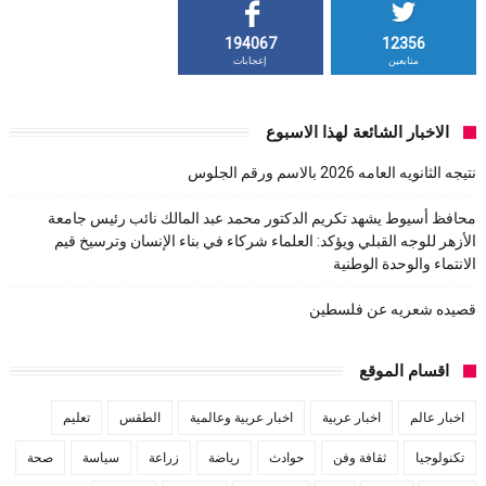
194067
12356
متابعين
إعجابات
الاخبار الشائعة لهذا الاسبوع
نتيجه الثانويه العامه 2026 بالاسم ورقم الجلوس
محافظ أسيوط يشهد تكريم الدكتور محمد عبد المالك نائب رئيس جامعة
الأزهر للوجه القبلي ويؤكد: العلماء شركاء في بناء الإنسان وترسيخ قيم
الانتماء والوحدة الوطنية
قصيده شعريه عن فلسطين
اقسام الموقع
اخبار عالم
اخبار عربية
اخبار عربية وعالمية
الطقس
تعليم
تكنولوجيا
ثقافة وفن
حوادث
رياضة
زراعة
سياسة
صحة