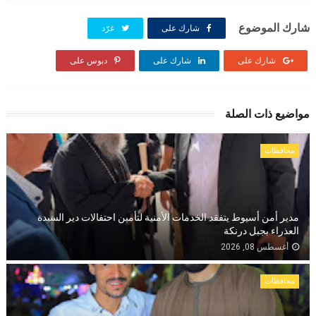
شارك الموضوع
شارك على
غرّد
شارك على
شارك على
دبوس على
مواضيع ذات الصلة
محافظات
مدير أمن أسيوط يتفقد الخدمات الأمنية لتأمين احتفالات دير السيدة
العذراء بجبل درنكة
أغسطس 08, 2026
محافظات