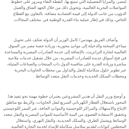
لمصر، والمزايا التفضيلية التي تتمتع بها، كنقطة التقاء ومرور على خطوط
المواصلات البحرية العالمية، وتحويل ذلك من خلال الجهد الشاق والعمل
الدؤوب من جانب الدولة إلى قيمة اقتصادية مضافة، بالتعاون مع القطاع
الخاص، وذلك في إطار عملية بناء القدرة الوطنية في مختلف المجالات.
وأضاف الفريق مهندس/ كامل الوزير أن الدولة تعكف على تحويل
ميناءي السخنة والدخيلة إلى موانئ محورية، وزيادة حصة مصر من السوق
العالمية لتجارة الترانزيت، بالإضافة إلى خدمة الصادرات المصرية والمساعدة
في فتح أسواق جديدة للصادرات المصرية، من خلال تشغيل خدمات ملاحية
مباشرة وزيادة القدرة على منافسة الدول ذات المنتجات والصناعات المثيلة،
عبر تطوير حلول متكاملة للنقل والتداول بين محطات الحاويات البحرية
ومحطات السكك الحديدية وخدمات النقل متعدد الوسائط.
و أوضح وزير النقل أن هذين المشروعين يعتبران خطوة مهمة نحو تنفيذ هذا
المحور باستغلال القطار الكهربائي السريع لنقل الحاويات، والربط مع مناطق
الإنتاج والاستهلاك والمراكز اللوجستية والموانئ الجافة، عبر الممر اللوجيستي
وتحقيق الاستفادة القصوى من البنية الأساسية للموانئ المصرية والنقل متعدد
الوسائط ويشمل الطرق، والسكك الحديدية، والنقل النهري، واستغلال
المحطتين كبوابات لتقديم سلاسل متكاملة للإمداد لخدمة التجارة العالمية.