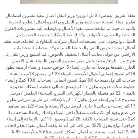
تفقد الفريق مهندس/ كامل الوزير- وزير النقل أعمال تنفيذ مشروع استكمال
تطوير ميناء السخنة حيث تفقد وزير النقل ومرافقوه أعمال التطوير الجارية
بالميناء ، حيث تم متابعة نسب تنفيذ الأعمال وماوصلت إليه مشروعات الطرق
الداخلية والتجفيف بالأحواض،وكذلك خط السكك الحديدية الجديد داخل
الميناء، والوقوف على مستجدات أعمال شركات المقاولات العاملة،حيث تفقد
أعمال امتداد الحوض الثاني والمخطط العام له وكذا مخطط استخدامات
الأراضي من حوله، بجانب أعمال التجفيف بالحوض، كما استمع وزير النقل إلى
شرح من اللواء/ محمد خليل مدير مشروع التطوير بالميناء بشأن الأعمال
الجاري تنفيذها موضحاً انه جاري إنشاء 5 أحواض جديدة و إنشاء أرصفة بطول
18كم لتصبح إجمالي أطوال الأرصفة بالميناء 23 كم، وبعمق 18م ، و إنشاء
ساحات التداول بمساحة 8.6 كم2 لتصبح اجمالي الساحات 10.6 كم2 و إنشاء
خطوط سكك حديدية بطول 17 كم ليصبح اجمالي خطوط السكك الحديدية
بالميناء 22 كم متصلة بالقطار الكهربائي السريع السخنة/ العلمين /مرسى
مطروح كما يتم إنشاء طرق بطول 17 كم بالإضافة إلى طريق شرياني بطول
17 كم رصف خرساني 6 حارة، ليربط بين الأرصفة والميناء ككل بما يساهم
في عدم وجود أي تكدسات مستقبلاً داخل الميناء وكذلك زيادة المساحة ب 4
كم2 حتي تصبح المساحة الكلية 25 كم 2 وبعمق 18 كم، بالإضافة إلى إنشاء
حواجز أمواج بطول 3270 متر لافتا الى أنه قد بلغت أعمال تنفيذ الحفر الجاف
88 % ،كما بلغت نسبة تنفيذ أعمال السكك الحديدية 65 % والأرصفة 83 %