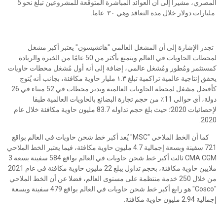
المصري، مشيرا إلى أن العوائد المباشرة المتوقعة للمشروعين تبلغ نحو 5
مليارات دولار خلال مدة التعاقد وهي ٣٠ عاما.
تجدر الإشارة إلى أن المشغل العالمي "هاتشيسون" يعتبر أكبر مشغل
لمحطات الحاويات في العالم ويتمتع بأكثر من 50 عامًا من الخبرة والريادة
كمستثمر ومُطور ومُشغل عالمي، إضافة إلى أنه أول مُشغل محطات حاويات
يحقق إنتاجية عالمية تراكمية تبلغ ١.٣ مليار حاوية مكافئة، بجانب أنه يُتوج
كأفضل مشغل لمحطة الحاويات العالمية ويدير محطات في 52 ميناء في 26
دولة، أي حوالي 11٪ من حجم تجارة البضائع بالحاويات العالمية طبقا
لإحصائيات 2020؛ حيث بلغ حجم تداوله 83.7 مليون حاوية مكافئة خلال عام
2020.
كما أن الخط الملاحي "MSC" يُعد أكبر خط شحن حاويات في العالم بواقع
721 سفينة وبسعة إجمالية 4.7 مليون حاوية مكافئة، فيما يعتبر الخط الملاحي
CMA CGM ثالث أكبر خط شحن حاويات في العالم بواقع 584 سفينة بسعة 3
ملايين حاوية مكافئة، بحجم تداول يبلغ 22 مليون حاوية مكافئة في عام 2021
من خلال 250 خدمة منتظمة على مستوى العالم، فضلا عن أن الخط الملاحي
"Cosco" هو رابع أكبر خط شحن حاويات في العالم بواقع 479 سفينة وبسعة
إجمالية 2.94 مليون حاوية مكافئة.