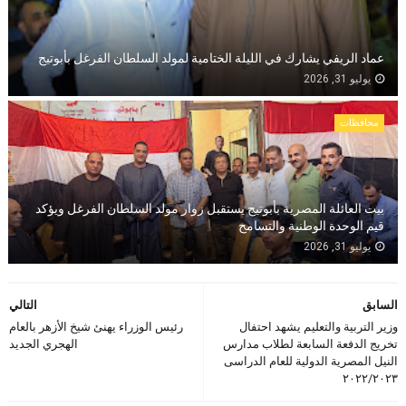
عماد الريفي يشارك في الليلة الختامية لمولد السلطان الفرغل بأبوتيج
يوليو 31, 2026
محافظات
بيت العائلة المصرية بأبوتيج يستقبل زوار مولد السلطان الفرغل ويؤكد
قيم الوحدة الوطنية والتسامح
يوليو 31, 2026
السابق
التالي
وزير التربية والتعليم يشهد احتفال
رئيس الوزراء يهنئ شيخ الأزهر بالعام
تخريج الدفعة السابعة لطلاب مدارس
الهجري الجديد
النيل المصرية الدولية للعام الدراسى
٢٠٢٢/٢٠٢٣