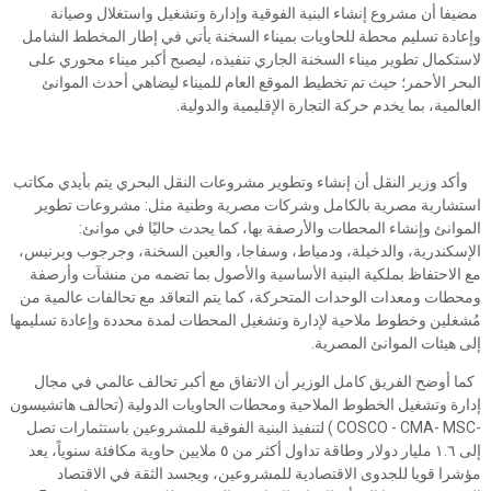
مضيفا أن مشروع إنشاء البنية الفوقية وإدارة وتشغيل واستغلال وصيانة
وإعادة تسليم محطة للحاويات بميناء السخنة يأتي في إطار المخطط الشامل
لاستكمال تطوير ميناء السخنة الجاري تنفيذه، ليصبح أكبر ميناء محوري على
البحر الأحمر؛ حيث تم تخطيط الموقع العام للميناء ليضاهي أحدث الموانئ
العالمية، بما يخدم حركة التجارة الإقليمية والدولية.
وأكد وزير النقل أن إنشاء وتطوير مشروعات النقل البحري يتم بأيدي مكاتب
استشارية مصرية بالكامل وشركات مصرية وطنية مثل: مشروعات تطوير
الموانئ وإنشاء المحطات والأرصفة بها، كما يحدث حاليًا في موانئ:
الإسكندرية، والدخيلة، ودمياط، وسفاجا، والعين السخنة، وجرجوب وبرنيس،
مع الاحتفاظ بملكية البنية الأساسية والأصول بما تضمه من منشآت وأرصفة
ومحطات ومعدات الوحدات المتحركة، كما يتم التعاقد مع تحالفات عالمية من
مُشغلين وخطوط ملاحية لإدارة وتشغيل المحطات لمدة محددة وإعادة تسليمها
إلى هيئات الموانئ المصرية.
كما أوضح الفريق كامل الوزير أن الاتفاق مع أكبر تحالف عالمي في مجال
إدارة وتشغيل الخطوط الملاحية ومحطات الحاويات الدولية (تحالف هاتشيسون
-COSCO - CMA- MSC ) لتنفيذ البنية الفوقية للمشروعين باستثمارات تصل
إلى ١.٦ مليار دولار وطاقة تداول أكثر من ٥ ملايين حاوية مكافئة سنوياً، يعد
مؤشرا قويا للجدوى الاقتصادية للمشروعين، ويجسد الثقة في الاقتصاد