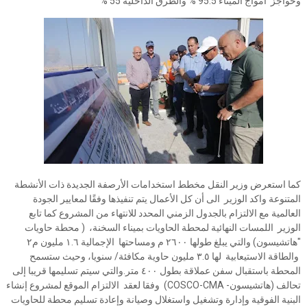
وحواجز أمواج الميناء 95.5 % والطرق الداخلية 55 %
كما استعرض وزير النقل مخطط استخدامات الأرصفة الجديدة ذات الأنشطة
المتنوعة واكد الوزير الى أن كل الأعمال يتم تنفيذها وفقًا لمعايير الجودة
العالمية مع الالتزام بالجدول الزمني المحدد للانتهاء من المشروع كما تابع
الوزير اللمسات النهائية لمحطة الحاويات بميناء السخنة، ( محطة حاويات
"هاتشيسون) والتي يبلغ طولها ٢٦٠٠ م ومساحتها الإجمالية ١.٦ مليون م٢
والطاقة الاستيعابية لها ٣.٥ مليون حاوية مكافئة/ سنويا، وحيث ستسمح
المحطة باستقبال سفن عملاقة بطول ٤٠٠ متر.والتي سيتم تسليمها قريبا إلى
تحالف (هاتشيسون- COSCO-CMA) وفقا لعقد الالتزام الموقع لمشروع إنشاء
البنية الفوقية وإدارة وتشغيل واستغلال وصيانة وإعادة تسليم محطة للحاويات