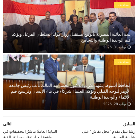
محافظات
بيت العائلة المصرية بأبوتيج يستقبل زوار مولد السلطان الفرغل ويؤكد
قيم الوحدة الوطنية والتسامح
يوليو 31, 2026
محافظات
محافظ أسيوط يشهد تكريم الدكتور محمد عبد المالك نائب رئيس جامعة
الأزهر للوجه القبلي ويؤكد: العلماء شركاء في بناء الإنسان وترسيخ قيم
الانتماء والوحدة الوطنية
يوليو 28, 2026
السابق
التالي
رشا نبيل تقدم "محل نقاش" على
النيابةُ العامةُ تباشرُ التحقيقاتِ في
شاشة العربية
واقعةِ انهيارِ عقارٍ بحدائقِ القبةِ