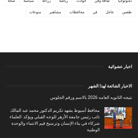
تكنولوجيا
ثقافة وفن
حوادث
رياضة
زراعة
سياسة
صحة
طقس
عاجل
فن
محافظات
مشاهير
منوعات
اخبار عشوائية
الاخبار الشائعة لهذا الشهر
نتيجه الثانويه العامه 2026 بالاسم ورقم الجلوس
محافظ أسيوط يشهد تكريم الدكتور محمد عبد المالك
نائب رئيس جامعة الأزهر للوجه القبلي ويؤكد: العلماء
شركاء في بناء الإنسان وترسيخ قيم الانتماء والوحدة
الوطنية