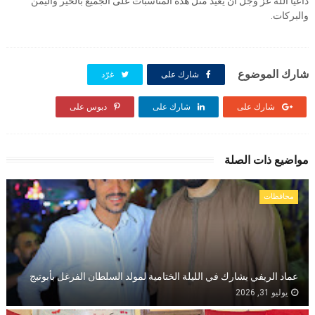
داعيا الله عز وجل أن يعيد مثل هذه المناسبات على الجميع بالخير واليمن
والبركات.
شارك الموضوع
شارك على
غرّد
شارك على
شارك على
دبوس على
مواضيع ذات الصلة
محافظات
عماد الريفي يشارك في الليلة الختامية لمولد السلطان الفرغل بأبوتيج
يوليو 31, 2026