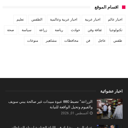
اقسام الموقع
اخبار عالم
اخبار عربية
اخبار عربية وعالمية
الطقس
تعليم
تكنولوجيا
ثقافة وفن
حوادث
رياضة
زراعة
سياسة
صحة
طقس
عاجل
فن
محافظات
مشاهير
منوعات
اخبار عشوائية
الزراعة" تضبط 880 عبوة مبيدات غير صالحة ببني سويف
والفيوم وتحيل الواقعة للنيابة
أغسطس 01, 2026
عماد الريفي يشارك في الليلة الختامية لمولد السلطان