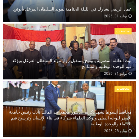
عماد الريفي يشارك في الليلة الختامية لمولد السلطان الفرغل بأبوتيج
يوليو 31, 2026
محافظات
بيت العائلة المصرية بأبوتيج يستقبل زوار مولد السلطان الفرغل ويؤكد
قيم الوحدة الوطنية والتسامح
يوليو 31, 2026
محافظات
محافظ أسيوط يشهد تكريم الدكتور محمد عبد المالك نائب رئيس جامعة
الأزهر للوجه القبلي ويؤكد: العلماء شركاء في بناء الإنسان وترسيخ قيم
الانتماء والوحدة الوطنية
يوليو 28, 2026