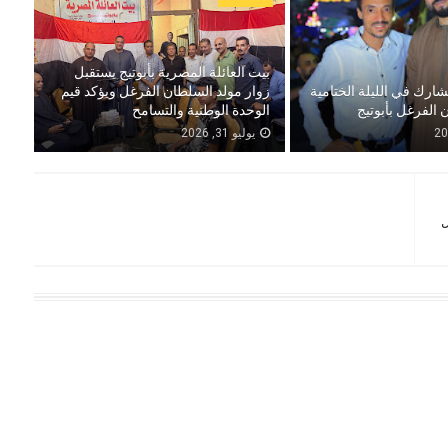
بيت العائلة المصرية بأبوتيج يستقبل
شارك في الليلة الختامية
زوار مولد السلطان الفرغل ويؤكد قيم
 الفرغل بأبوتيج
الوحدة الوطنية والتسامح
يوليو 31, 2026
ل