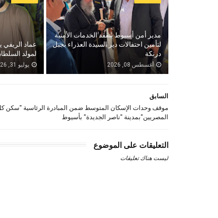
مدير أمن أسيوط يتفقد الخدمات الأمنية
لتأمين احتفالات دير السيدة العذراء بجبل
عماد الريفي ي
درنكة
لمولد السلطان
أغسطس 08, 2026
يوليو 31, 2026
السابق
موقف وحدات الإسكان المتوسط ضمن المبادرة الرئاسية "سكن ك
المصريين"بمدينة "ناصر الجديدة" بأسيوط
التعليقات على الموضوع
ليست هناك تعليقات