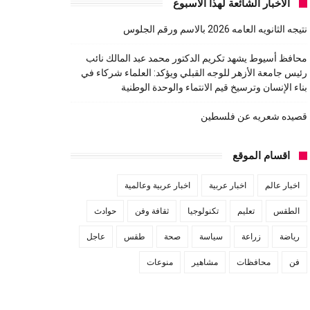
الاخبار الشائعة لهذا الاسبوع
نتيجه الثانويه العامه 2026 بالاسم ورقم الجلوس
محافظ أسيوط يشهد تكريم الدكتور محمد عبد المالك نائب
رئيس جامعة الأزهر للوجه القبلي ويؤكد: العلماء شركاء في
بناء الإنسان وترسيخ قيم الانتماء والوحدة الوطنية
قصيده شعريه عن فلسطين
اقسام الموقع
اخبار عالم
اخبار عربية
اخبار عربية وعالمية
الطقس
تعليم
تكنولوجيا
ثقافة وفن
حوادث
رياضة
زراعة
سياسة
صحة
طقس
عاجل
فن
محافظات
مشاهير
منوعات