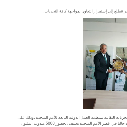
 تتطلع إلى إستمرار التعاون لمواجهة كافة التحديات .
ت النقابية بمنظمة العمل الدولية التابعة للأمم المتحدة ،وذلك على
هامش مشاركة الوزير في فعاليات مؤتمر العمل الدولي المنعقد حاليا في قصر الأمم المتحدة بجنيف ،بحضور 5000 مندوب ،يمثلون