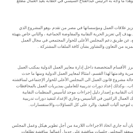
ع،وهذا ما وجه به الرئيس عبدالفتاح السيسي في خطابه بعيد العمال مطلع
تعزيز علاقات العمل ومؤسساتها في مصر من تقدم ،وهو المشروع الذي
ومة المصرية و يشمل على 3 محاور: الأول يهدف إلي تعزيز الحرية النقابية والمفاوضة الجماعية ، والثاني خاص بتهيئة
تمع، عن طريق دعم المجلس الأعلى للحوار المجتمعي في مجال العمل
زيد من التعاون والتشاور بشأن كافة الملفات المشتركة ..
أبرز الأقسام المتخصصة داخل إدارة معايير العمل الدولية بمكتب العمل
ية وقدمتها لهذا القسم، امتثالا لمعايير العمل الدولية ومنها ما حدث
الة مشروع قانون العمل الى المجلس الأعلى للحوار الإجتماعي لمناقشته
 ،وكذلك إعداد دورات تدريبية للعاملين بمديريات العمل بالمحافظات
ات النقابية،و إصدار دليل إجراءات موحد لتأسيس المنظمات النقابية
العمال الراغبين في التأسيس،وجاري الإعداد لتنفيذ دورات تدريبية
لتوحيد آليات التنفيذ، والرد على كل التساؤلات،والاستفسارات..
لبيان أنه جاري اتخاذ الاجراءات اللازمة من أجل تطوير هيكل وعمل المجلس
 ، سيعقد المجلس جلسات مناقشة على جدول أعمالها: مناقشة تطلعات