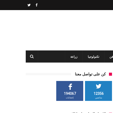
فن
تكنولوجيا
زراعة
كن على تواصل معنا
194067
12356
متابعين
إعجابات