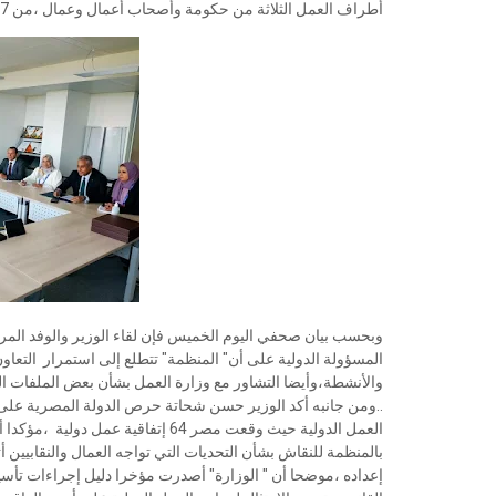
أطراف العمل الثلاثة من حكومة وأصحاب أعمال وعمال ،من 187 دولة حول العالم ،لمناقشة التحديات التي تواجه عالم العمل ..
وبحسب بيان صحفي اليوم الخميس فإن لقاء الوزير والوفد المر
المسؤولة الدولية على أن" المنظمة" تتطلع إلى استمرار التعا
والأنشطة،وأيضا التشاور مع وزارة العمل بشأن بعض الملفات ا
..ومن جانبه أكد الوزير حسن شحاتة حرص الدولة المصرية على ا
العمل الدولية حيث وقعت مصر 64 إتفاق
بالمنظمة للنقاش بشأن التحديات التي تواجه العمال والنقابيين 
إعداده ،موضحا أن " الوزارة" أصدرت مؤخرا دليل إجراءات تأس