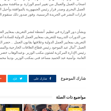
اصحاب العمل والعمال من تغيير اسم الوزارة ،و مناقشة مشروع ق
العمل البحري وصدر قرار رئيس الجمهورية بالموافقة،وأحيل ا
قرارات النشر في الجريدة الرسمية، وفور صدور ذلك ستقوم الوز
وبشأن دور الوزارة في تنظيم أنشطة لنشر التعريف بمعايير العمل 
من الدورات التدريبية للتعريف بمعايير العمل الدولية للسادة أع
التعريف بمعايير العمل الدولية وعلاقتها بقانون العمل ....حضر 
العمل:"أمال عبد الموجود رئيس قطاع العلاقات الخارجية،والمست
رئيس الإدارة المركزية لشئون مكتب الوزير ،وعبدالوهاب خضر
العامة ،وأمنية عبد الحميد مساعد فنى بمكتب الوزير ،ودينا محمو
شارك الموضوع
شارك على
غرّد
مواضيع ذات الصلة
محافظات
محافظات