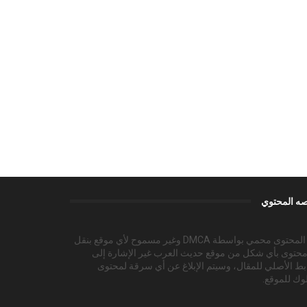
ه المحتوي
هذا المحتوى محمي بواسطة DMCA وغير مسموح لأي موقع بنقل
محتوى بأي شكل من موقع حديث العرب غير الإشارة إلى
بط الأصلي للمقال، وسيتم الإبلاغ عن أي سرقة لمحتوى
وك للموقع.