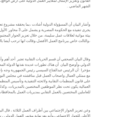
القانون وتعزيز الإمتثال لمعايير العمل الدولية على أرض الواق
الشهر الماضي ..
وأشار البيان أن المسؤولة الدولية أشادت ،بما يحققه مشروع 
يجرى تنفيذه مع الحك
بيئة مواتية لعلاقات عمل سليمة، من خلال تعزيز الحوار المج
،والثالث خاص ببرنامج العمل الأفضل،وقالت انها ترحب أيضا بالم
وقال البيان الصحفي أن قسم الحريات النقابية تعتبر أحد أهم و
الدولي،وأوضح البيان أن هناك تطورات عديدة نفذتها الدولة المصر
مؤخرا : أن الرئيس عبدالفتاح السيسي رئيس الجمهورية وجه بإح
مع ممثلي العمال واصحاب العمل قبل مناقشته في مجلس النواب،
على قانون المنظمات النقابية ولائحته التنفيذية وتأسيس المنظم
العمالية يكون تحت نظر الموظفين المختصين بالمديريات، وكذلك 
للعاملين المختصين بالعمل النقابي بمديريات العمل بالمحافظات 
وعن تعزيز الحوار الإجتماعي بين أطراف العمل الثلاثة ، قال ا
الأعلى للحوار الإجتماعي،وأنه بعد نهاية مؤتمر العمل الدولي