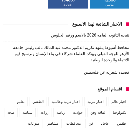
194067
12356
متابعين
إعجابات
الاخبار الشائعة لهذا الاسبوع
نتيجه الثانويه العامه 2026 بالاسم ورقم الجلوس
محافظ أسيوط يشهد تكريم الدكتور محمد عبد المالك نائب رئيس جامعة
الأزهر للوجه القبلي ويؤكد: العلماء شركاء في بناء الإنسان وترسيخ قيم
الانتماء والوحدة الوطنية
قصيده شعريه عن فلسطين
اقسام الموقع
اخبار عالم
اخبار عربية
اخبار عربية وعالمية
الطقس
تعليم
تكنولوجيا
ثقافة وفن
حوادث
رياضة
زراعة
سياسة
صحة
طقس
عاجل
فن
محافظات
مشاهير
منوعات