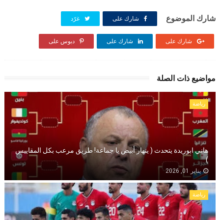
شارك الموضوع
شارك على
غرّد
شارك على
شارك على
دبوس على
مواضيع ذات الصلة
رياضة
هاني ابوريدة يتحدث ( ينهار أبيض يا جماعة! طريق مرعب بكل المقاييس
)
يناير 01, 2026
رياضة