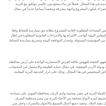
ة في هذا المجال، فضلاً عن بناء منتجع بيئي عالمي يتوافق مع البرية
راء، ليكون المشروع واجهة مشرفة ومقصداً سياحياً جديداً في مجال
بتخصيص المساحة المطلوبة لإقامة المشروع بنظام حق ممارسة النشاط وفقا
عايير البيئية الواجب الالتزام بها والإجراءات القانونية المطلوبة في إطار
دمة من المؤسسة المسئولة وإصدار الموافقة البيئية وتصريح ممارسة النشاط
لجهود الحثيثة للنهوض بكافة الفرص الاستثمارية الواعدة على أرض محافظة
ة ودولة الأردن الشقيقة، في مجال حماية الطبيعة والاستثمار في المحميات،
خاص المتخصص في هذا المجال، وذلك على غرار الحديقة البرية المقامة
للحياة البرية في مصر بمحمية وادى الريان بمحافظة الفيوم، على مساحة
ومناطق تسييج كبيرة لأنواع مختلفة من الأحياء البرية من مصر ومنطقة الشرق
 تنفيذ الملاذ، وتنفيذ جميع أعمال التسييج والأسوار والممرات وحفر مين