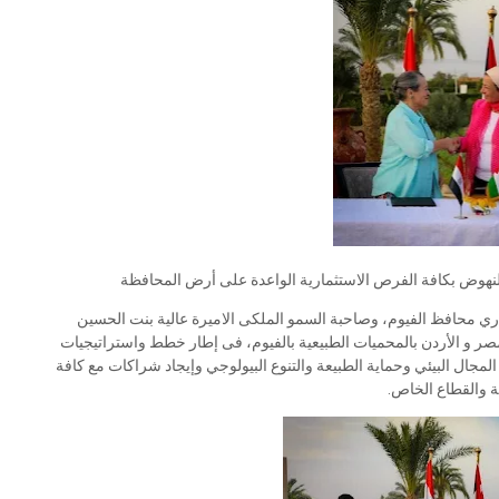
 للنهوض بكافة الفرص الاستثمارية الواعدة على أرض المحافظة
صاري محافظ الفيوم، وصاحبة السمو الملكى الاميرة عالية بنت الحسين
ل مؤسسة four paws أول تؤامة بين مصر و الأردن بالمحميات الطبيعية بالفيوم، فى إطار خطط واستراتيجيات
لمجال البيئي وحماية الطبيعة والتنوع البيولوجي وإيجاد شراكات مع كافة
ة والقطاع الخاص.