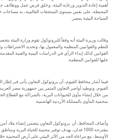
أهمية إعادة التدوير ورعاية البيئة، وخلق فرص عمل ووظائف جديد
المحيطة، على نفس مستوى المنتجعات العالمية، به مساحات خض
السياحة البيئية بمصر.
وقالت وزيرة البيئة أنه وفقاً للبروتوكول تقوم وزارة البيئة 
للنظم والقوانيين المنظمة والمعمول بها، وتحديد الاشتراطات والم
القوانين كذلك إبداء الرأي في الدراسات البينية والفنية المق
عليها للقوانين المنظمة.
فيما أشار محافظ الفيوم، أن بروتوكول التعاون يأتى فى إطار ا
الفيوم، وتوطيد أواصر التعاون المثمر بين جمهورية مصر العربي
من خلال إنشاء مأوى للحيوانات البرية، بالشراكة مع القطاع ال
بمحمية المأوى بالمملكة الأردنية الهاشمية.
وأضاف المحافظ، أن بروتوكول التعاون يتضمن إنشاء ملاذ آمن 
مقترحة 1000 فدان، بهدف توفير محمية للحياة البرية 
الأوسط، مع مراعاة الحد من الأثر البيئي على أرض المحمية خلال