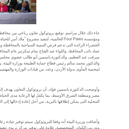
جاء ذلك خلال مراسم توقيع بروتوكول تعاون رباعي بين محافظة 
ومؤسسة Four Paws العالمية، لتنفيذ مشروع "ملا
الخضراء الرائدة التى تدعم فرص التنمية السياحية بالمحافظة 
عماد نائب المحافظ، واللواء عبد الفتاح تمام سكرتير عام المحاف
ميرفت عبد العظيم، والدكتورة ياسمين أبو طالب عضوي مجلس الن
والدكتور محمد سالم رئيس قطاع حماية الطبيعة بوزارة البيئة، و
لمحمية المأوى بدولة الأردن، وعدد من قيادات الوزارة والمهتمين
وأوضحت الدكتورة ياسمين فؤاد، أن بروتوكول التعاون يهدف إلى 
مصر ومنطقة الشرق الأوسط، بما يكفل لها الرعاية مدى الحياة في
المحلية التى يمكن إطلاقها بالبرية، من أجل إعادة إدخالها إلى 
وأضافت وزيرة البيئة أنه وفقا للبروتوكول سيتم توفير عيادة رعا
وتدريب الكوادر المتخصصة، علاوة على توفير مركز تربوي تثقيفي،