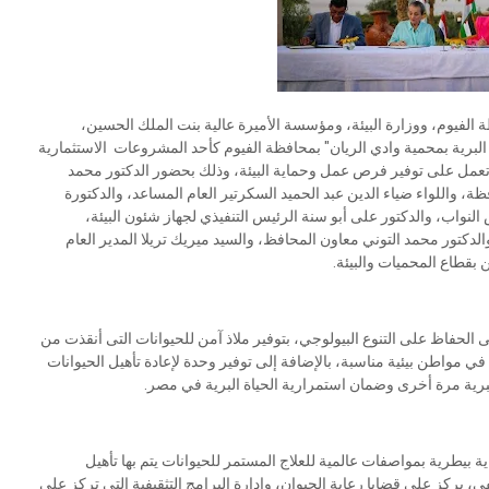
الفيوم، ووزارة البيئة، ومؤسسة الأميرة عالية بنت الملك الحسين،
ذ آمن للحياة البرية بمحمية وادي الريان" بمحافظة الفيوم كأحد المشروعات الاستثمارية
وتعمل على توفير فرص عمل وحماية البيئة، وذلك بحضور الدكتور محمد
ظة، واللواء ضياء الدين عبد الحميد السكرتير العام المساعد، والدكتورة
واب، والدكتور على أبو سنة الرئيس التنفيذي لجهاز شئون البيئة،
الدكتور محمد التوني معاون المحافظ، والسيد ميريك تريلا المدير العام
 بقطاع المحميات والبيئة.
الحفاظ على التنوع البيولوجي، بتوفير ملاذ آمن للحيوانات التى أنقذت من
 مواطن بيئية مناسبة، بالإضافة إلى توفير وحدة لإعادة تأهيل الحيوانات
البرية مرة أخرى وضمان استمرارية الحياة البرية في مصر.
ية بيطرية بمواصفات عالمية للعلاج المستمر للحيوانات يتم بها تأهيل
 يركز على قضايا رعاية الحيوان، وإدارة البرامج التثقيفية التى تركز على