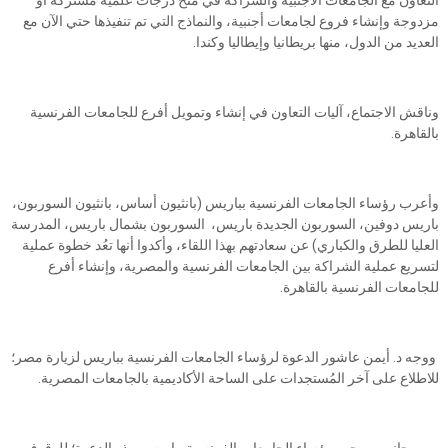
التعاون مع الجامعات الأجنبية والشراكة في منح درجات علمية مشتركة أو
مزدوجة وإنشاء فروع لجامعات أجنبية، والنماذج التي تم تنفيذها حتي الآن مع
العديد من الدول، منها بريطانيا وإيطاليا وكندا.
وناقش الاجتماع، آليات التعاون في إنشاء وتمويل أفرع للجامعات الفرنسية
بالقاهرة.
وأعرب رؤساء الجامعات الفرنسية بباريس (بانثيون أساس، بانثيون السوربون،
باريس دوفين، السوربون الجديدة باريس، السوربون بشمال باريس، المدرسة
العليا للطرق والكباري) عن سعادتهم بهذا اللقاء، وأكدوا أنها تعُد خطوة عملية
لتسريع عملية الشراكة بين الجامعات الفرنسية والمصرية، وإنشاء أفرع
للجامعات الفرنسية بالقاهرة.
ووجه د. أيمن عاشور الدعوة لرؤساء الجامعات الفرنسية بباريس لزيارة مصر؛
للاطلاع على آخر المُستجدات على الساحة الأكاديمية بالجامعات المصرية.