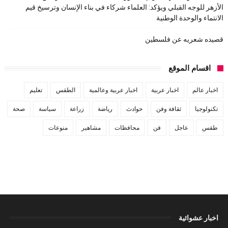
الأزهر للوجه القبلي ويؤكد: العلماء شركاء في بناء الإنسان وترسيخ قيم
الانتماء والوحدة الوطنية
قصيده شعريه عن فلسطين
اقسام الموقع
اخبار عالم
اخبار عربية
اخبار عربية وعالمية
الطقس
تعليم
تكنولوجيا
ثقافة وفن
حوادث
رياضة
زراعة
سياسة
صحة
طقس
عاجل
فن
محافظات
مشاهير
منوعات
اخبار عشوائية