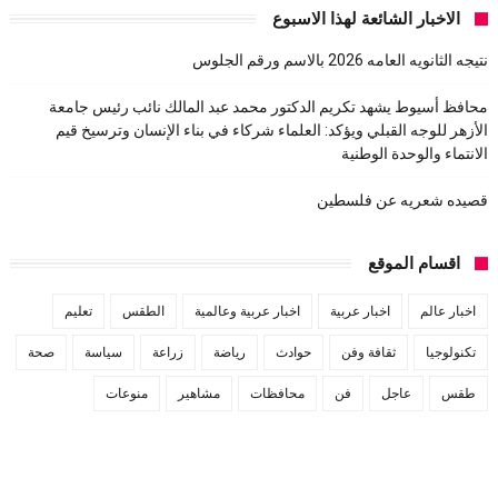
الاخبار الشائعة لهذا الاسبوع
نتيجه الثانويه العامه 2026 بالاسم ورقم الجلوس
محافظ أسيوط يشهد تكريم الدكتور محمد عبد المالك نائب رئيس جامعة
الأزهر للوجه القبلي ويؤكد: العلماء شركاء في بناء الإنسان وترسيخ قيم
الانتماء والوحدة الوطنية
قصيده شعريه عن فلسطين
اقسام الموقع
اخبار عالم
اخبار عربية
اخبار عربية وعالمية
الطقس
تعليم
تكنولوجيا
ثقافة وفن
حوادث
رياضة
زراعة
سياسة
صحة
طقس
عاجل
فن
محافظات
مشاهير
منوعات