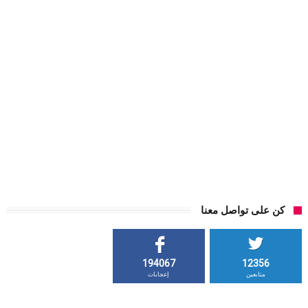
كن على تواصل معنا
194067
12356
متابعين
إعجابات