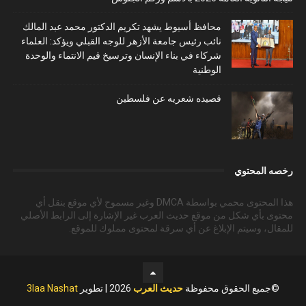
محافظ أسيوط يشهد تكريم الدكتور محمد عبد المالك
نائب رئيس جامعة الأزهر للوجه القبلي ويؤكد: العلماء
شركاء في بناء الإنسان وترسيخ قيم الانتماء والوحدة
الوطنية
قصيده شعريه عن فلسطين
رخصه المحتوي
هذا المحتوى محمي بواسطة DMCA وغير مسموح لأي موقع بنقل أي
محتوى بأي شكل من موقع حديث العرب غير الإشارة إلى الرابط الأصلي
للمقال، وسيتم الإبلاغ عن أي سرقة لمحتوى مملوك للموقع.
©جميع الحقوق محفوظة
حديث العرب
2026 | تطوير
3laa Nashat