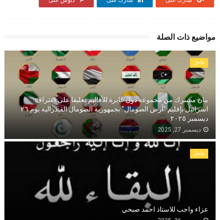
شارك على
شارك على
دبوس على
مواضيع ذات الصلة
عاجل
بيان مشترك من مجموعة دول عابرة للأقاليم تعليقا على اعتراف
اسرائيل بإقليم "أرض الصومال" بجمهورية الصومال الفيدرالية يوم ٢٦
ديسمبر ٢٠٢٥
ديسمبر 27, 2025
عاجل
عزاء واجب للاستاذ احمد صبحي