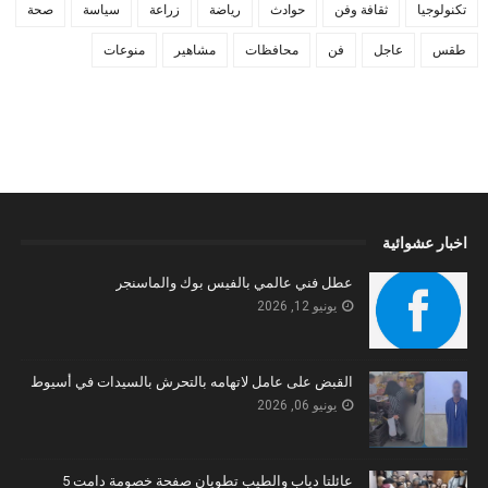
تكنولوجيا
ثقافة وفن
حوادث
رياضة
زراعة
سياسة
صحة
طقس
عاجل
فن
محافظات
مشاهير
منوعات
اخبار عشوائية
عطل فني عالمي بالفيس بوك والماسنجر
يونيو 12, 2026
القبض على عامل لاتهامه بالتحرش بالسيدات في أسيوط
يونيو 06, 2026
عائلتا دياب والطيب تطويان صفحة خصومة دامت 5