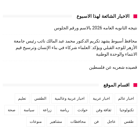
الاخبار الشائعة لهذا الاسبوع
نتيجه الثانويه العامه 2026 بالاسم ورقم الجلوس
محافظ أسيوط يشهد تكريم الدكتور محمد عبد المالك نائب رئيس جامعة
الأزهر للوجه القبلي ويؤكد: العلماء شركاء في بناء الإنسان وترسيخ قيم
الانتماء والوحدة الوطنية
قصيده شعريه عن فلسطين
اقسام الموقع
اخبار عالم
اخبار عربية
اخبار عربية وعالمية
الطقس
تعليم
تكنولوجيا
ثقافة وفن
حوادث
رياضة
زراعة
سياسة
صحة
طقس
عاجل
فن
محافظات
مشاهير
منوعات