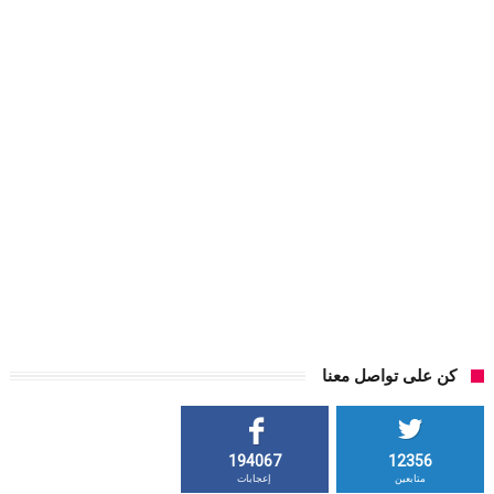
كن على تواصل معنا
194067
12356
متابعين
إعجابات