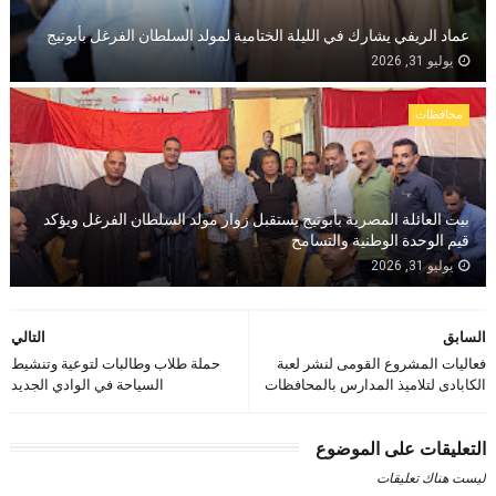
عماد الريفي يشارك في الليلة الختامية لمولد السلطان الفرغل بأبوتيج
يوليو 31, 2026
محافظات
بيت العائلة المصرية بأبوتيج يستقبل زوار مولد السلطان الفرغل ويؤكد
قيم الوحدة الوطنية والتسامح
يوليو 31, 2026
السابق
التالي
فعاليات المشروع القومى لنشر لعبة
حملة طلاب وطالبات لتوعية وتنشيط
الكابادى لتلاميذ المدارس بالمحافظات
السياحة في الوادي الجديد
التعليقات على الموضوع
ليست هناك تعليقات