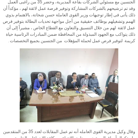
الجنسين مع مسئولي الشركات بقاعة المديرية، وحضر 35 من راغبى العمل
وقد تم ترشيحهم بالشركات المشاركة وتوفير فرصة عمل لائقة لهم ، مؤكداً أن
ذلك يأتى فى إطار توجيهات وزير القوى العاملة حسن شحاتة، بالاهتمام بذوي
الهمم وتشغيلهم بوظائف حقيقية من أجل مواجهة تحديات البطالة بتوفير فرص
عمل لائقة لهم من خلال التنسيق والتعاون مع القطاع الخاص ، مشيراً إلى أن
ذلك يتواكب مع الجهود المبذولة من المحافظة ضمن المبادرات الرئاسية حياة
كريمة لتوفير فرص عمل لحملة المؤهلات من الجنسين بجميع التخصصات .
وقال وكيل مديرية القوى العامله أنه تم عمل المقابلات لعدد 35 من المتقدمين