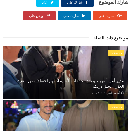
شارك الموضوع
شارك على
غرّد
شارك على
شارك على
دبوس على
مواضيع ذات الصلة
محافظات
مدير أمن أسيوط يتفقد الخدمات الأمنية لتأمين احتفالات دير السيدة
العذراء بجبل درنكة
أغسطس 08, 2026
محافظات