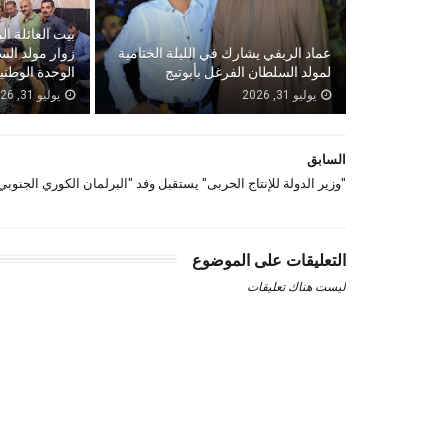
بيت العائلة ال
عماد الريفي يشارك في الليلة الختامية
زوار مولد الس
لمولد السلطان الفرغل بأبوتيج
الوحدة الوطني
يوليو 31, 2026
يوليو 31, 2026
السابق
"وزير الدولة للإنتاج الحربى" يستقبل وفد "البرلمان الكوري الجنوبي
التعليقات على الموضوع
ليست هناك تعليقات