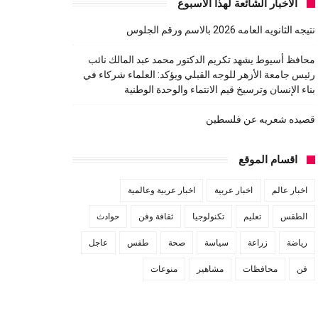
الاخبار الشائعة لهذا الاسبوع
نتيجه الثانويه العامه 2026 بالاسم ورقم الجلوس
محافظ أسيوط يشهد تكريم الدكتور محمد عبد المالك نائب
رئيس جامعة الأزهر للوجه القبلي ويؤكد: العلماء شركاء في
بناء الإنسان وترسيخ قيم الانتماء والوحدة الوطنية
قصيده شعريه عن فلسطين
اقسام الموقع
اخبار عالم
اخبار عربية
اخبار عربية وعالمية
الطقس
تعليم
تكنولوجيا
ثقافة وفن
حوادث
رياضة
زراعة
سياسة
صحة
طقس
عاجل
فن
محافظات
مشاهير
منوعات