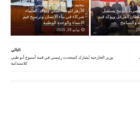
محمد عبد المالك نائب رئيس جامعة
مصرية بأبوتيج يستقبل
الأزهر للوجه القبلي ويؤكد: العلماء
لطان الفرغل ويؤكد قيم
شركاء في بناء الإنسان وترسيخ قيم
ة والتسامح
الانتماء والوحدة الوطنية
يوليو 28, 2026
التالي
وزير الخارجية يُشارك كمتحدث رئيسي في قمة أسبوع أبو ظبي
للاستدامة