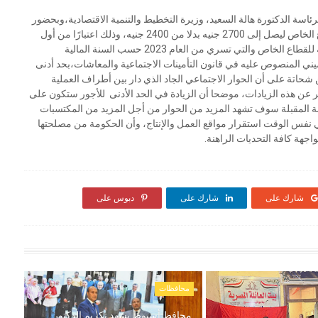
ن المجلس القومي للأجور، في اجتماعه يوم 28-12-2022،برئاسة الدكتورة هالة السعيد، وزيرة التخطيط والتنمية الاقتصادية،وبحضور
جميع الأطراف المعنية ، قد أقر زيادة الحد الأدنى للأجور بالقطاع الخاص ليصل إلى 2700 جنيه بدلا من 2400 جنيه، وذلك اعتبارًا من أول
يناير 2023، وأن يكون الحد الأدنى لقيمة العلاوة السنوية الدورية للقطاع الخاص والتي تسري من العام 2023 حسب السنة المالية
ن 3% من أجر الاشتراك التأميني المنصوص عليه في قانون التأمينات الاجتماعية والمعاشات،بحد أدنى
ى العاملة حسن شحاتة على أن الحوار الاجتماعي الجاد الذي دار بين أطراف العملية
عن هذه الزيادات، موضحا أن الزيادة في الحد الأدنى للأجور ستكون على
لة المقبلة سوف تشهد المزيد من الحوار من أجل المزيد من المكتسبات
نفس الوقت استقرار مواقع العمل والإنتاج، وأن الحكومة من مصلحتها
اجهة كافة التحديات الراهنة.
شارك على
شارك على
دبوس على
محافظات
محافظ أسيوط يشهد تكريم الدكتور