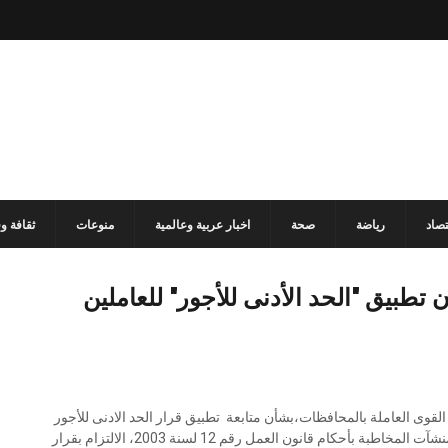
تصاد
رياضة
صحة
اخبار عربية وعالمية
منوعات
ثقافة و
أن تطبيق "الحد الأدنى للأجور" للعاملين
ات القوى العاملة بالمحافظات،بشأن متابعة تطبيق قرار الحد الادنى للأجور
فى منشآت القطاع الخاص،والذى يتعين من خلاله على جميع المنشآت المخاطبة بأحكام قانون العمل رقم 12 لسنة 2003، الالتزام بقرار