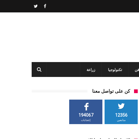
فن
تكنولوجيا
زراعة
كن على تواصل معنا
194067
12356
متابعين
إعجابات