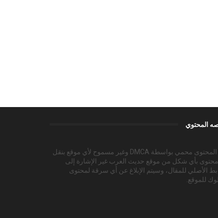
ه المحتوي
هذا المحتوى محمي بواسطة DMCA وغير مسموح لأي موقع بنقل
محتوى بأي شكل من موقع حديث العرب غير الإشارة إلى
بط الأصلي للمقال، وسيتم الإبلاغ عن أي سرقة لمحتوى
وك للموقع.