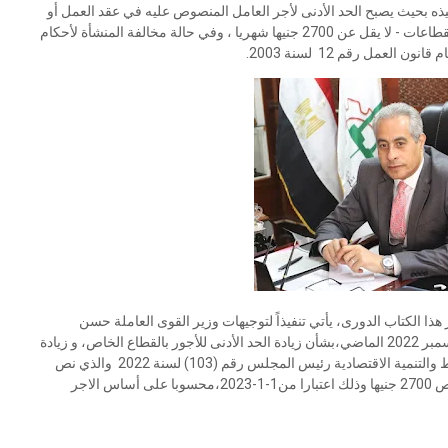
تخطيط والتنمية الإقتصادية رقم (103) لسنة 2022 وتنفيذه بحيث يصبح الحد الأدنى لأجر العامل المنصوص عليه في عقد العمل أو
الذي يتقاضاه فعليا بالمنشأة وقت تطبيق هذا القرار ـ قبل الاستقطاعات - لا يقل عن 2700 جنيها شهريا ، وفي حالة مخالفة المنشأة لأحكام
العمل رقم 12 لسنة 2003.
هذا الكتاب الدورى، يأتي تنفيذاً لتوجيهات وزير القوى العاملة حسن
شحاتة،و قرارات المجلس القومي للأجور المنعقد بتاريخ ٢٨ ديسمبر 2022 الماضي،بشأن زيادة الحد الأدنى للأجور بالقطاع الخاص، و زيادة
الحد الأدنى لقيمة العلاوة الدورية السنوية ،وقرار وزيرة التخطيط والتنمية الاقتصادية رئيس المجلس رقم (103) لسنة 2022 والذي نص
في مادته الأولى " على أنه يكون الحد الأدنى للأجر بالقطاع الخاص 2700 جنيها وذلك اعتبارا من1-1-2023،محسوبا على أساس الاجر