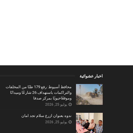
اخبار عشوائية
محافظ أسيوط: رفع 179 طنًا من المخلفات
والتراكمات باستهداف 26 شارعًا وميدانًا
وموقعًاحيويًا بمركز صدفا
يوليو 25, 2026
ندوه بعنوان ازرع سلام تجد امان
يوليو 25, 2026