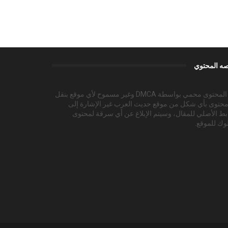
ه المحتوي
هذا المحتوى محمي بواسطة DMCA وغير مسموح لأي موقع بنقل
محتوى بأي شكل من موقع حديث العرب غير الإشارة إلى
بط الأصلي للمقال، وسيتم الإبلاغ عن أي سرقة لمحتوى
وك للموقع.