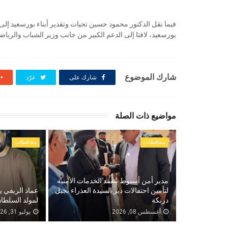
فيما نقل الدكتور محمود حسين تحيات وتقدير أبناء بورسعيد إلى
بورسعيد، لافتا إلى الدعم الكبير من جانب وزير الشباب والرياض
شارك الموضوع
شارك على
غرّد
مواضيع ذات الصلة
محافظات
محافظات
مدير أمن أسيوط يتفقد الخدمات الأمنية
لتأمين احتفالات دير السيدة العذراء بجبل
عماد الريفي ي
درنكة
لمولد السلطان
أغسطس 08, 2026
يوليو 31, 2026