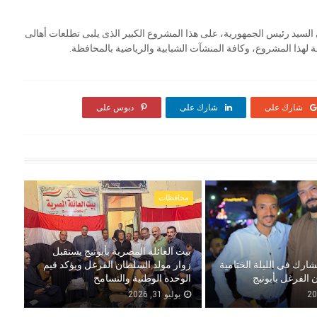
 السيد رئيس الجمهورية، على هذا المشروع الكبير الذى يلبى تطلعات أهالى
ة لهذا المشروع، وكافة المنشآت الشبابية والرياضية بالمحافظة.
شارك على
شارك على
دبوس على
محافظات
بيت العائلة المصرية بأبوتيج يستقبل
شارك في الليلة الختامية
زوار مولد السلطان الفرغل ويؤكد قيم
 الفرغل بأبوتيج
الوحدة الوطنية والتسامح
يوليو 31, 2026