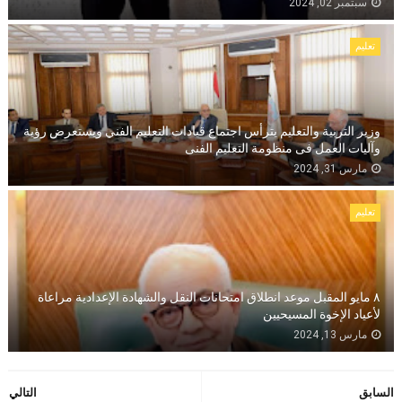
سبتمبر 02, 2024
تعليم
وزير التربية والتعليم يترأس اجتماع قيادات التعليم الفني ويستعرض رؤية
وآليات العمل فى منظومة التعليم الفنى
مارس 31, 2024
تعليم
٨ مايو المقبل موعد انطلاق امتحانات النقل والشهادة الإعدادية مراعاة
لأعياد الإخوة المسيحيين
مارس 13, 2024
السابق
التالي