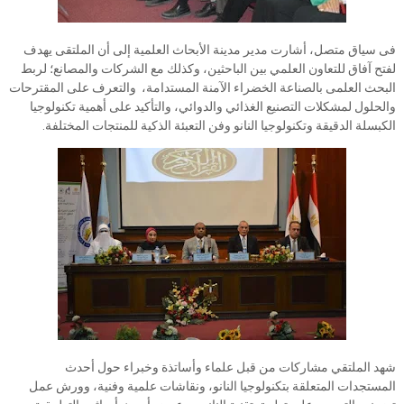
فى سياق متصل، أشارت مدير مدينة الأبحاث العلمية إلى أن الملتقى يهدف
لفتح آفاق للتعاون العلمي بين الباحثين، وكذلك مع الشركات والمصانع؛ لربط
البحث العلمى بالصناعة الخضراء الآمنة المستدامة، والتعرف على المقترحات
والحلول لمشكلات التصنيع الغذائي والدوائي، والتأكيد على أهمية تكنولوجيا
الكبسلة الدقيقة وتكنولوجيا النانو وفن التعبئة الذكية للمنتجات المختلفة.
شهد الملتقي مشاركات من قبل علماء وأساتذة وخبراء حول أحدث
المستجدات المتعلقة بتكنولوجيا النانو، ونقاشات علمية وفنية، وورش عمل