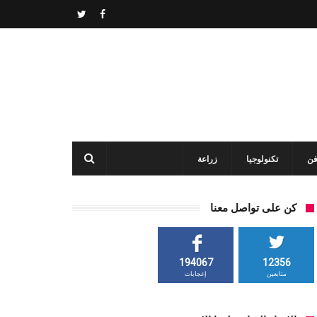
فن
تكنولوجيا
زراعة
كن على تواصل معنا
194067
12356
متابعين
إعجابات