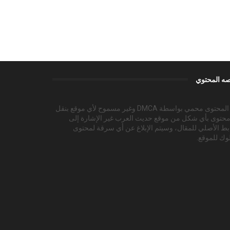
ه المحتوي
هذا المحتوى محمي بواسطة DMCA وغير مسموح لأي موقع بنقل
محتوى بأي شكل من موقع حديث العرب غير الإشارة إلى
بط الأصلي للمقال، وسيتم الإبلاغ عن أي سرقة لمحتوى
وك للموقع.