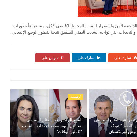
لداعمة لأمن واستقرار اليمن والمحيط الإقليمي ككل، مستعرضاً تطورات
والتحديات التي تواجه الشعب اليمني الشقيق نتيجةً لتدهور الوضع الإنساني.
شارك على
شارك على
دبوس على
الرئيسيه
رئيس عبد الفتاح السيسي
السيد الرئيس عبد الفتاح السيسي
ً من السيد "شوكت
يستقبل اليوم بقصر الاتحادية السيدة
ئيس أوزبكستان
"كاتالين نوڤاك"