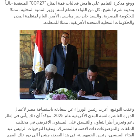
ووقع مذكرة التفاهم علي هامش فعاليات قمة المناخ "COP27" المنعقدة حالياً
بمدينة شرم الشيخ، كل من اللواء/ هشام آمنة، وزير التنمية المحلية، ممثلا
للحكومة المصرية، والسيد جان بيير مباسي، الأمين العام لمنظمة المدن
والحكومات المحلية المتحدة الأفريقية، ممثلا للمنظمة.
وعقب التوقيع، أعرب رئيس الوزراء عن سعادته باستضافة مصر لأعمال
الدورة العاشرة لقمة المدن الأفريقية عام 2025، مؤكداً أن ذلك يأتي في إطار
دعم وتعزيز أطر التعاون والتنسيق على المستوى الافريقي في مختلف
الملفات والموضوعات ذات الاهتمام المشترك، وتنفيذا لتوجيهات الرئيس عبد
الفتاح السيسي، رئيس الجمهورية، في هذا الصدد، مشيراً إلى دور تلك القمم