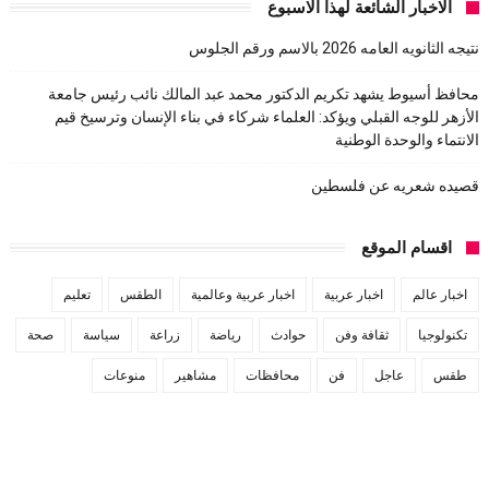
الاخبار الشائعة لهذا الاسبوع
نتيجه الثانويه العامه 2026 بالاسم ورقم الجلوس
محافظ أسيوط يشهد تكريم الدكتور محمد عبد المالك نائب رئيس جامعة
الأزهر للوجه القبلي ويؤكد: العلماء شركاء في بناء الإنسان وترسيخ قيم
الانتماء والوحدة الوطنية
قصيده شعريه عن فلسطين
اقسام الموقع
اخبار عالم
اخبار عربية
اخبار عربية وعالمية
الطقس
تعليم
تكنولوجيا
ثقافة وفن
حوادث
رياضة
زراعة
سياسة
صحة
طقس
عاجل
فن
محافظات
مشاهير
منوعات