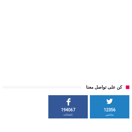
كن على تواصل معنا
194067
12356
متابعين
إعجابات