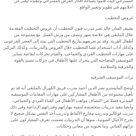
المسرحي حيث قاموا بصياغة أفكار العرض المسرحي وتنفيذه ليعبر عن
أحلامهم في تطوير وتغيير الواقع.
عروض التحطيب
يضيف الفنان خالد نصر مدرب فنون التحطيب أن عروض التحطيب المقدمة
خلال الملتقى هي خلاصة شهر ونصف من ورش العمل مع مجموعة من
أطفال القرية، وقد تم تعريفهم بتاريخ التحطيب التي تمتد إلى العصر الفرعوني
وكذلك آداب استخدام عصا التحطيب خلال العروض والتدريبات، وكذلك التركيز
على مهارات التحطيب الفردي والجماعي، والقيام بحركات ايقاعية تساير
الموسيقي المصاحبه التي يتحرك عليها الأطفال في حركات تتسم بالقوة
والحرفية والسلاسة.
تراث الموسيقى الشرقية
أوضح المايسترو نصر الدين أحمد مدرب فريق الكورال بالملتقى أنه قد تم
تأهيل مجموعة من الأطفال المشاركين على مهارات المقامات الموسيقية
المندثرة فضلا عن اكتشاف مواهب الأطفال في الغناء الفردي والجماعي،
وأيضا تنفيذ تدريبات متخصصة لتنمية مهاراتهم وقدراتهم الإبداعية وفي ذلك
تدريب فوكاليز وتدريب مخارج الألفاظ وتدريب أخذ النفس بشكل صحيح لا
يجرح الأحبال الصوتية، منوها أن التدريبات تضمنت تعرف المشاركون على
تراثهم الغنائي وما يحتويه من معاني وحكايات.