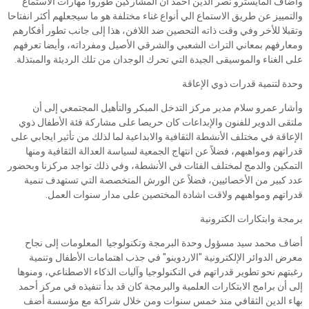
وأضاف المايسترو نصر الدين أحمد أن المشاركين طوروا مهارات الاستماع
والتمييز عن طريق الاستماع الي أنواع غناء مختلفة هو ما سيجعلهم أكثر انفتاحا
وتقبلا للأخر وفي وقت ذاته التحصين ضد اللافن، هذا إلى جانب تطور أفكارهم
ومعارفهم بمعاني التراث الشعبي والشرقي الأصيل ومفرداته، وأيضا تعرفهم
على الغناء والموسيقى الجيدة التي تحرك الوجدان من تلك الرديئة والمبتذلة.
وحدة لتنمية قدرات ذوي الإعاقة
وأشار عمرو سلام مدير مركز التدخل المبكر والتأهيل المجتمعي إلى أن
ملتقى الدوير للفنون والإبداعات كان حريصا على مشاركة فئة الأطفال ذوي
الإعاقة في مختلف الأنشطة الثقافية والابداعية لما لذلك من تأثير ايجابي على
قدراتهم ومواهبهم، فضلاً عن انتهاج الجمعية لسياسة العدالة الثقافية ومنها
التمكين والدمج لمختلف الفئات في الأنشطة، وفي ذلك تواجد مركزنا وبحضور
عدد كبير من الأخصائيين، فضلاً عن الورش المتخصصة التي تستهدف تنمية
قدراتهم ومواهبهم ولاقت اشادة المختصين على مدار سنوات العمل.
برمجة وابتكارات الكترونية
أضاف محمد سيد مسؤول وحدة البرمجة وتكنولوجيا المعلومات إلى نجاح
معرض الدوائر الإلكترونية "الاردوينو" في جذب اهتمامات الأطفال وتنمية
رغبتهم نحو تطوير قدراتهم في التكنولوجيا وآليات الذكاء الاصطناعي، ومنوها
إلى أن برامج الابتكارات العلمية والبرمجة كان قد بدأ تنفيذه في مركز أحمد
بهاء الدين الثقافي منذ خمس سنوات ومن خلال شراكة مع مؤسسة أضف