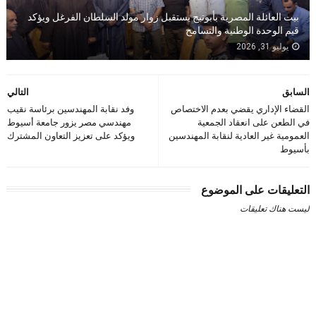
بيت العائلة المصرية بأبوتيج يستقبل زوار مولد السلطان الفرغل ويؤكد
قيم الوحدة الوطنية والتسامح
يوليو 31, 2026
السابق
التالي
القضاء الإداري يقضي بعدم الاختصاص
وفد نقابة المهندسين برئاسة نقيب
في الطعن على انعقاد الجمعية
مهندسي مصر يزور جامعة أسيوط
العمومية غير العادية لنقابة المهندسين
ويؤكد على تعزيز التعاون المشترك
بأسيوط
التعليقات على الموضوع
ليست هناك تعليقات