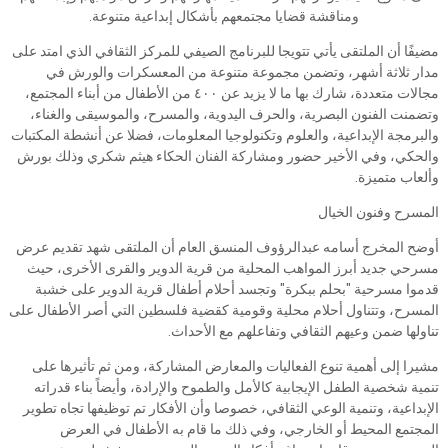
ومناقشة قضايا مجتمعهم بأشكال إبداعية متنوعة.
مضيفًا أن الملتقى يأتي تتويجا للبرنامج الصيفي للمركز الثقافي الذي امتد على
مدار ثلاثة أشهر، وتضمن مجموعة متنوعة من المعسكرات والورش في
مجالات متعددة، شارك بها ما لا يزيد عن ٤٠٠ من الأطفال من أبناء المجتمع،
وتضمنت الفنون البصرية، والحرف اليدوية، والمسرح، والموسيقى والغناء،
والبرمجة الإبداعية، والعلوم وتكنولوجيا المعلومات، فضلا عن أنشطة المكتبات
والحكي، وفي الأخير حضور ومشاركة الفنان الحكاء هيثم شكري وذلك بورش
وألعاب متميزة.
المسرح وفنون الخيال
أوضح المخرج أسامه عبدالرؤوف المنسق العام أن الملتقى شهد تقديم عرض
مسرحي جديد أبرز المواهب المحلية من قرية الدوير والقرى الأخرى، حيث
قدموا مسرحية "بحلم ببكرة" وتجسد أحلام أطفال قرية الدوير على خشبة
المسرح، وتتناول أحلام محلية وقومية كقضية فلسطين التي أصر الأطفال على
تناولها ضمن وعيهم الثقافي وتفاعلهم مع الأحداث.
مشيرا إلى أهمية تنوع الفعاليات والمعارض المشاركة، ومن ثم تأثيرها على
تنمية شخصية الطفل الإيجابية كالأمل والطموح والإرادة، وأيضاً بناء قدراته
الإبداعية، وتنمية الوعي الثقافي، خصوصا وأن الأفكار تم توظيفها تجاه تطوير
المجتمع المحيط أو الخارجي، وفي ذلك ما قام به الأطفال في العرض