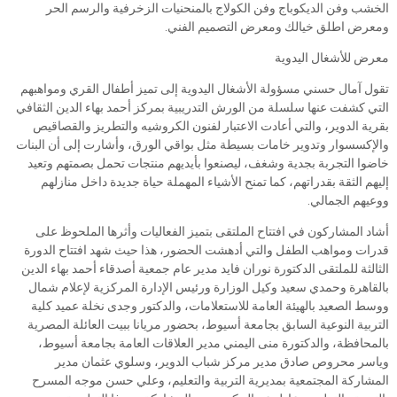
الخشب وفن الديكوباج وفن الكولاج بالمنحنيات الزخرفية والرسم الحر
ومعرض اطلق خيالك ومعرض التصميم الفني.
معرض للأشغال اليدوية
تقول آمال حسني مسؤولة الأشغال اليدوية إلى تميز أطفال القري ومواهبهم
التي كشفت عنها سلسلة من الورش التدريبية بمركز أحمد بهاء الدين الثقافي
بقرية الدوير، والتي أعادت الاعتبار لفنون الكروشيه والتطريز والقصاقيص
والإكسسوار وتدوير خامات بسيطة مثل بواقي الورق، وأشارت إلى أن البنات
خاضوا التجربة بجدية وشغف، ليصنعوا بأيديهم منتجات تحمل بصمتهم وتعيد
إليهم الثقة بقدراتهم، كما تمنح الأشياء المهملة حياة جديدة داخل منازلهم
ووعيهم الجمالي.
أشاد المشاركون في افتتاح الملتقى بتميز الفعاليات وأثرها الملحوظ على
قدرات ومواهب الطفل والتي أدهشت الحضور، هذا حيث شهد افتتاح الدورة
الثالثة للملتقى الدكتورة نوران فايد مدير عام جمعية أصدقاء أحمد بهاء الدين
بالقاهرة وحمدي سعيد وكيل الوزارة ورئيس الإدارة المركزية لإعلام شمال
ووسط الصعيد بالهيئة العامة للاستعلامات، والدكتور وجدى نخلة عميد كلية
التربية النوعية السابق بجامعة أسيوط، بحضور مريانا ببيت العائلة المصرية
بالمحافظة، والدكتورة منى اليمني مدير العلاقات العامة بجامعة أسيوط،
وياسر محروص صادق مدير مركز شباب الدوير، وسلوي عثمان مدير
المشاركة المجتمعية بمديرية التربية والتعليم، وعلي حسن موجه المسرح