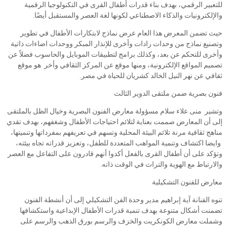
للتعبير الرقمي، بهدف بناء قدرات أطفال القرى في التكنولوجيا الرقمية
والإلكترونيات والذكاء الاصطناعي لكونها لغة العصر والمستقبل أيضًا.
حيث تضمن المعرض هذا العام عرض نماذج لابتكارات الأطفال في تطوير
وتصنيع نماذج من وحدات رادات وأخرى للإنذار المبكر ووحدات اضاءات ذاتية
وأخرى للتحكم عن بعد، وكذلك برامج لتطبيقات الموبايل والحاسوب فضلاً عن
تصميم المواقع الإلكترونية، ومنها موقع عن المركز الثقافي وأخر هو موقع
ثقافي عن نهر النيل الخالد كشريان للحياة في مصر.
فنون بصرية ضمن ملتقى الدوير الثالث
وتشير منى علاء سلام مسؤولة معارض الفنون البصرية وخيال الظل بالملتقى
إلى أن المعارض صممت بعناية لتلائم احتياجات الأطفال وشغفهم، بهدف تقدي
مناهج ثقافية مرنة تلائم البيئة المحلية وتسهم في تعريفهم بمفرداتها وتنميتها،
وايضا اكتشاف وتنمية المواهب المتعددة للطفل، وتعزيز قدراته تجاه بيئته،
وتؤكد على أن أطفال القرى بالفعل أكدوا أنهم قادرون على التفاعل مع العصر
والارتباط مع الهوية والتراث في الوقت ذاته.
معارض للفنون التشكيلية
تنوه الفنانة آية إبراهيم مدير وحدة الفن التشكيلي إلى أن أنشطة الفنون
تضمنت أشكال متنوعة بهدف تنمية قدرات الأطفال الإبداعية واستكشافها
وشملت معارض الكونكريت والخزف والرسم بورق الذهب والرسم على