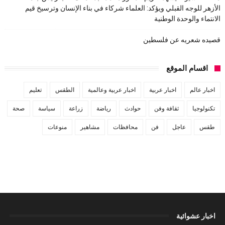
الأزهر للوجه القبلي ويؤكد: العلماء شركاء في بناء الإنسان وترسيخ قيم
الانتماء والوحدة الوطنية
قصيده شعريه عن فلسطين
اقسام الموقع
اخبار عالم
اخبار عربية
اخبار عربية وعالمية
الطقس
تعليم
تكنولوجيا
ثقافة وفن
حوادث
رياضة
زراعة
سياسة
صحة
طقس
عاجل
فن
محافظات
مشاهير
منوعات
اخبار عشوائية