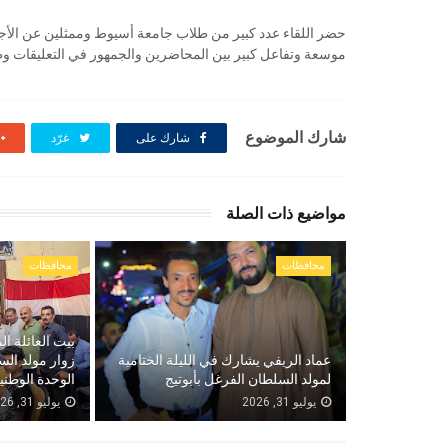
حضر اللقاء عدد كبير من طلاب جامعة أسيوط وممثلين عن الأجه
موسعة وتفاعل كبير بين المحاضرين والجمهور في التعليقات وط
شارك الموضوع
شارك على
غرّد
مواضيع ذات الصلة
محافظات
محافظات
بيت العائلة ال
عماد الريفي يشارك في الليلة الختامية
زوار مولد الس
لمولد السلطان الفرغل بأبوتيج
الوحدة الوطني
يوليو 31, 2026
يوليو 31, 2026