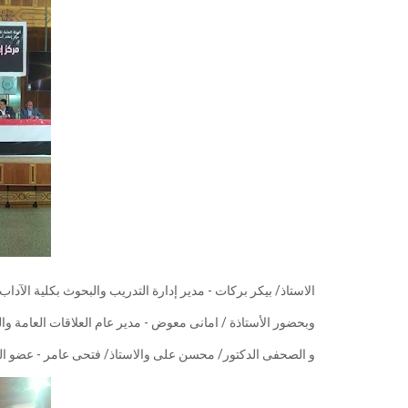
الاستاذ/ بيكر بركات - مدير إدارة التدريب والبحوث بكلية الآد
وبحضور الأستاذة / امانى معوض - مدير عام العلاقات العامة وا
و الصحفى الدكتور/ محسن على والاستاذ/ فتحى عامر - عضو ا