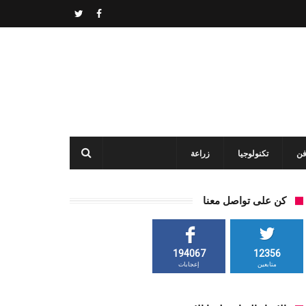
فن
تكنولوجيا
زراعة
كن على تواصل معنا
194067
12356
متابعين
إعجابات