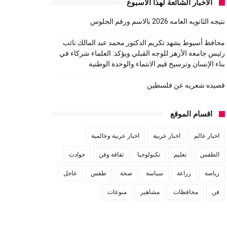
الاخبار الشائعة لهذا الاسبوع
نتيجه الثانويه العامه 2026 بالاسم ورقم الجلوس
محافظ أسيوط يشهد تكريم الدكتور محمد عبد المالك نائب
رئيس جامعة الأزهر للوجه القبلي ويؤكد: العلماء شركاء في
بناء الإنسان وترسيخ قيم الانتماء والوحدة الوطنية
قصيده شعريه عن فلسطين
اقسام الموقع
اخبار عالم
اخبار عربية
اخبار عربية وعالمية
الطقس
تعليم
تكنولوجيا
ثقافة وفن
حوادث
رياضة
زراعة
سياسة
صحة
طقس
عاجل
فن
محافظات
مشاهير
منوعات