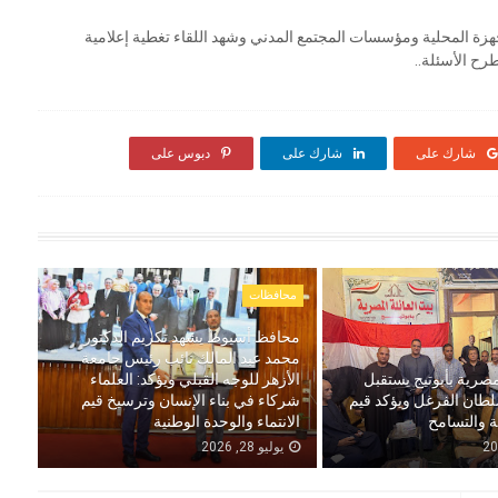
زة المحلية ومؤسسات المجتمع المدني وشهد اللقاء تغطية إعلامية
رح الأسئلة..
شارك على
شارك على
دبوس على
محافظات
محافظ أسيوط يشهد تكريم الدكتور
محمد عبد المالك نائب رئيس جامعة
مصرية بأبوتيج يستقبل
الأزهر للوجه القبلي ويؤكد: العلماء
لطان الفرغل ويؤكد قيم
شركاء في بناء الإنسان وترسيخ قيم
ة والتسامح
الانتماء والوحدة الوطنية
يوليو 28, 2026